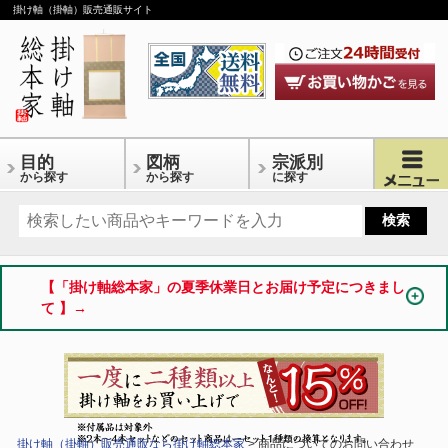
掛け軸（掛軸）販売通販サイト
目的
図柄
宗派別
から探す
から探す
に探す
【「掛け軸総本家」の夏季休業日とお届け予定につきまし
て 】→
掛け軸（掛軸）販売通販なら掛け軸総本家
> 商品についてのお問い合わせ