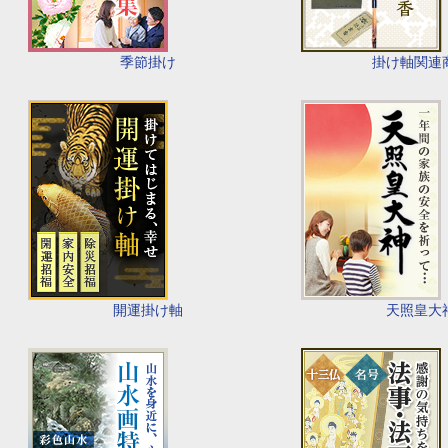
季節掛け
掛け軸関連
開運掛け軸
天照皇大