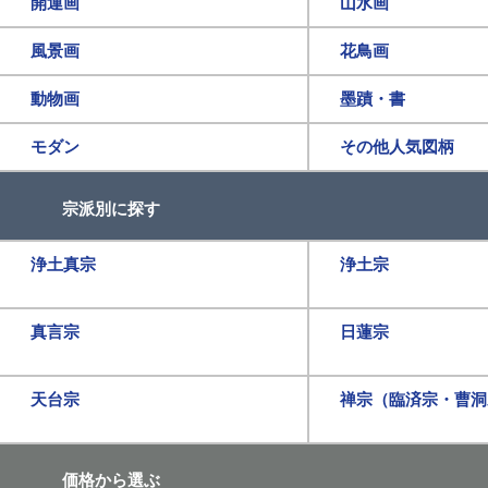
開運画
山水画
風景画
花鳥画
動物画
墨蹟・書
モダン
その他人気図柄
宗派別に探す
浄土真宗
浄土宗
真言宗
日蓮宗
天台宗
禅宗（臨済宗・曹洞
価格から選ぶ