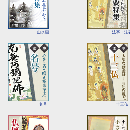
山水画
法事・法
名号
十三仏