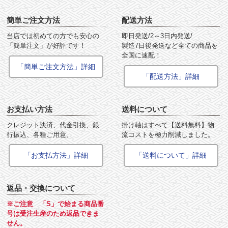
簡単ご注文方法
配送方法
当店では初めての方でも安心の
即日発送/2～3日内発送/
「簡単注文」が好評です！
製造7日後発送など全ての商品を
全国に速配！
「簡単ご注文方法」詳細
「配送方法」詳細
お支払い方法
送料について
クレジット決済、代金引換、銀
掛け軸はすべて【送料無料】物
行振込、各種ご用意。
流コストを極力削減しました。
「お支払方法」詳細
「送料について」詳細
返品・交換について
※ご注意 「S」で始まる商品番
号は受注生産のため返品できま
せん。