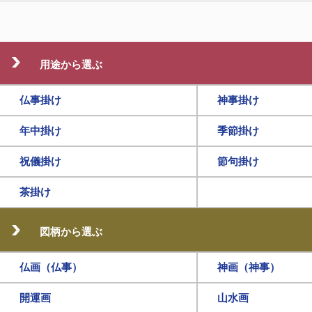
用途から選ぶ
仏事掛け
神事掛け
年中掛け
季節掛け
祝儀掛け
節句掛け
茶掛け
図柄から選ぶ
仏画（仏事）
神画（神事）
開運画
山水画