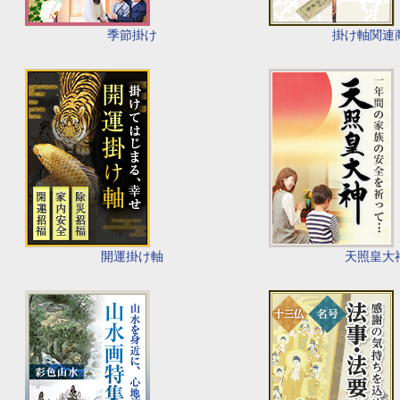
季節掛け
掛け軸関連
開運掛け軸
天照皇大