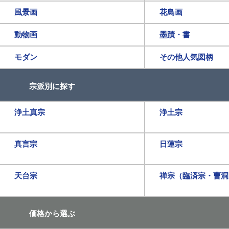
風景画
花鳥画
動物画
墨蹟・書
モダン
その他人気図柄
宗派別に探す
浄土真宗
浄土宗
真言宗
日蓮宗
天台宗
禅宗（臨済宗・曹洞
価格から選ぶ