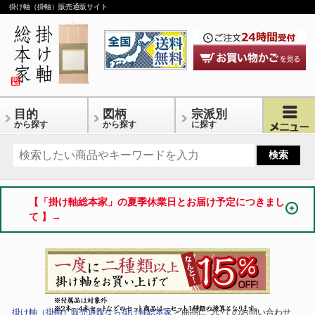
掛け軸（掛軸）販売通販サイト
目的
図柄
宗派別
から探す
から探す
に探す
【「掛け軸総本家」の夏季休業日とお届け予定につきまし
て 】→
掛け軸（掛軸）販売通販なら掛け軸総本家
> 商品についてのお問い合わせ