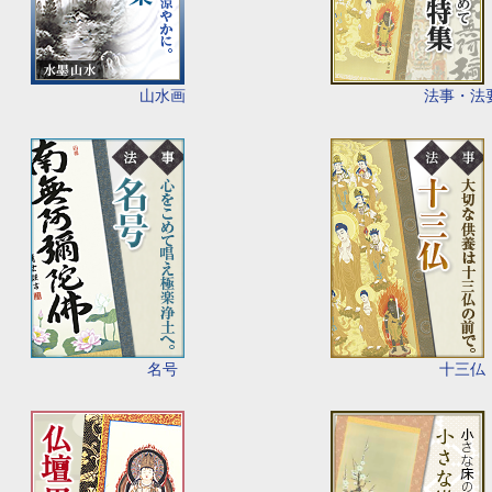
山水画
法事・法
名号
十三仏