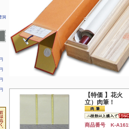
曹洞
9円
9円
9円
9円
【特価 】
花火 
立）肉筆！
商品番号 K-A161