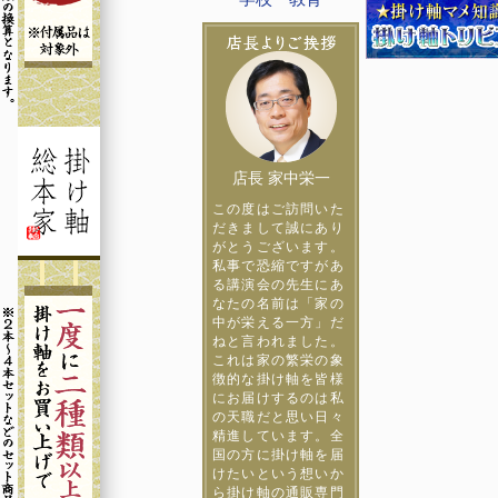
店長 家中栄一
この度はご訪問いた
だきまして誠にあり
がとうございます。
私事で恐縮ですがあ
る講演会の先生にあ
なたの名前は「家の
中が栄える一方」だ
ねと言われました。
これは家の繁栄の象
徴的な掛け軸を皆様
にお届けするのは私
の天職だと思い日々
精進しています。全
国の方に掛け軸を届
けたいという想いか
ら掛け軸の通販専門