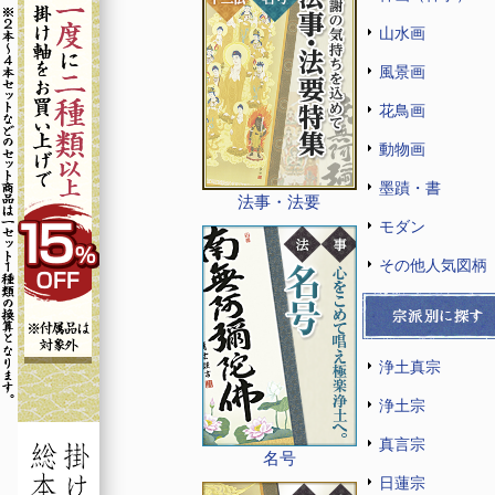
山水画
風景画
花鳥画
動物画
墨蹟・書
法事・法要
モダン
その他人気図柄
浄土真宗
浄土宗
真言宗
名号
日蓮宗