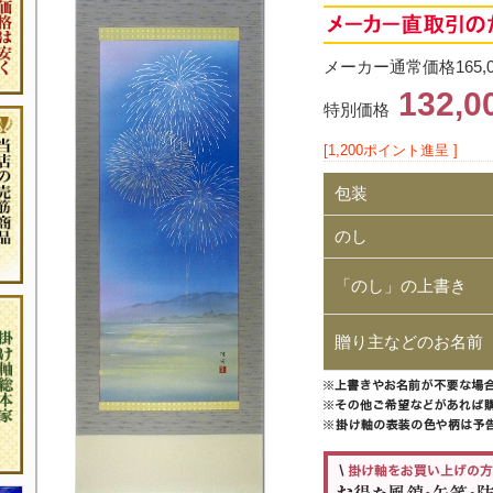
メーカー通常価格165,
132,
特別価格
[1,200ポイント進呈 ]
包装
のし
「のし」の上書き
贈り主などのお名前