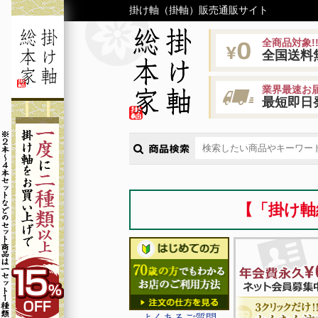
掛け軸（掛軸）販売通販サイト
全商品対象!
全国送料
業界最速お届
最短即日
【「掛け軸
よくあるご質問