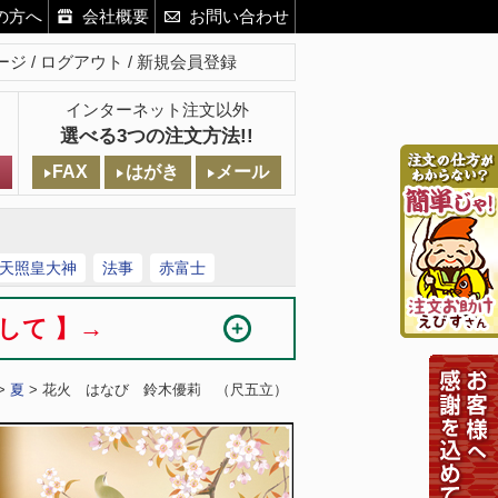
の方へ
会社概要
お問い合わせ
ージ
ログアウト
新規会員登録
インターネット注文以外
選べる3つの注文方法!!
FAX
はがき
メール
天照皇大神
法事
赤富士
まして 】→
>
夏
> 花火 はなび 鈴木優莉 （尺五立）