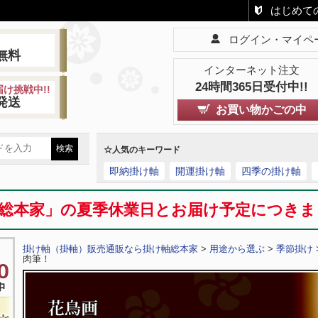
はじめて
ログイン・マイペ
!
無料
インターネット注文
24時間365日受付中!!
け挑戦中!!
発送
お買い物かごの中
☆人気のキーワード
即納掛け軸
開運掛け軸
四季の掛け軸
総本家」の夏季休業日とお届け予定につき
掛け軸（掛軸）販売通販なら掛け軸総本家
>
用途から選ぶ
>
季節掛け
肉筆！