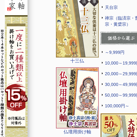
天台宗
禅宗（臨済宗・
宗・黄檗宗）
～9,999円
十三仏
10,000～19,99
20,000～29,99
30,000～49,99
50,000～99,99
100,000円～
仏壇用掛け軸