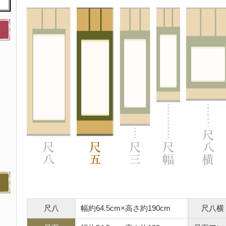
尺八
幅約64.5cm×高さ約190cm
尺八横