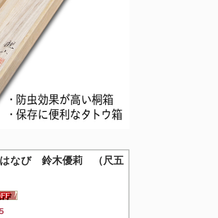
はなび 鈴木優莉 （尺五
5