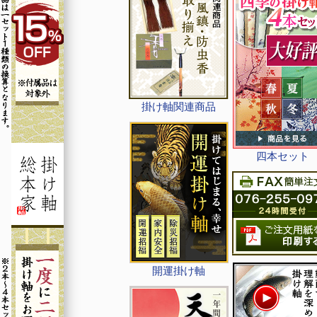
掛け軸関連商品
四本セット
開運掛け軸