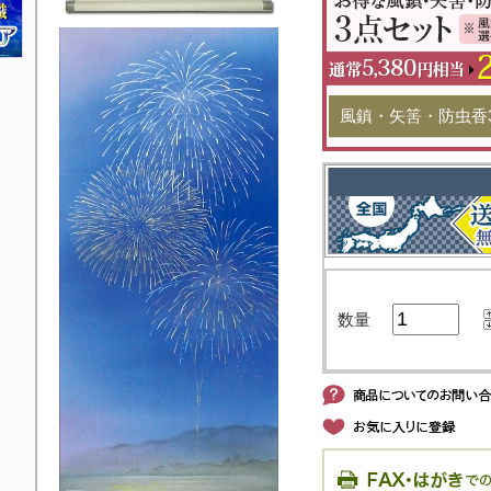
風鎮・矢筈・防虫香
数量