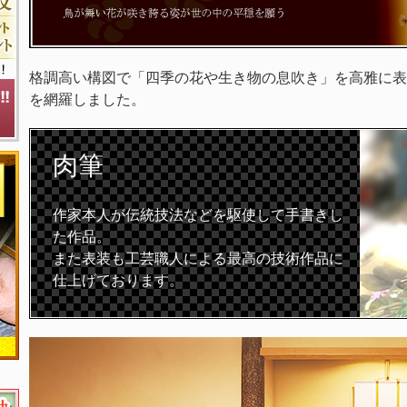
格調高い構図で「四季の花や生き物の息吹き」を高雅に表
を網羅しました。
肉筆
作家本人が伝統技法などを駆使して手書きし
た作品。
また表装も工芸職人による最高の技術作品に
仕上げております。