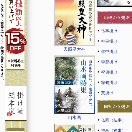
仏事掛け
神事掛け
天照皇大神
年中掛け
季節掛け
祝儀掛け
節句掛け
茶掛け
山水画
仏画（仏事）
神画（神事）