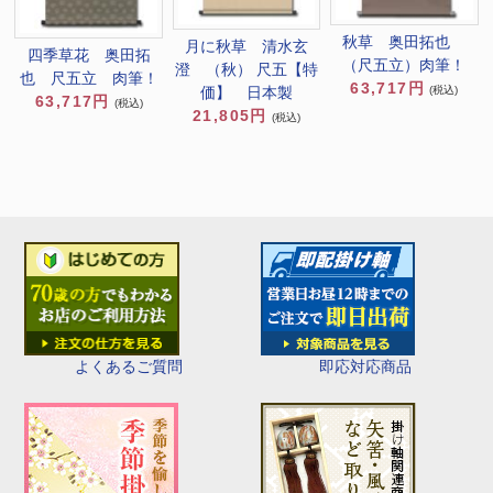
秋草 奥田拓也
月に秋草 清水玄
四季草花 奥田拓
（尺五立）肉筆！
澄 （秋） 尺五【特
也 尺五立 肉筆！
63,717円
(税込)
価】 日本製
63,717円
(税込)
21,805円
(税込)
即応対応商品
よくあるご質問