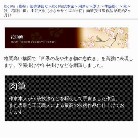
掛け軸（掛軸）販売通販なら掛け軸総本家
>
用途から選ぶ
>
季節掛け
>
秋
>
秋「稲穂に雀」 中谷文魚（小さめサイズの半切）肉筆[受注製作品 納期約2ヶ
月]！
格調高い構図で「四季の花や生き物の息吹き」を高雅に表現し
ます。季節掛けや年中掛けなどを網羅しました。
肉筆
作家本人が伝統技法などを駆使して手書きした作品。
また表装も工芸職人による最高の技術作品に仕上げてお
ります。