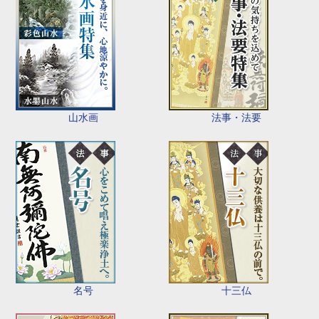
山水画
法事・法要
名号
十三仏