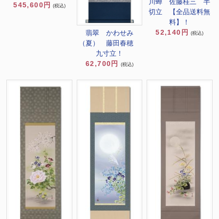
川蝉 佐藤桂三 半
545,600円
(税込)
切立 【全品送料無
料】！
52,140円
翡翠 かわせみ
(税込)
（夏） 藤田春穂
九寸立！
62,700円
(税込)