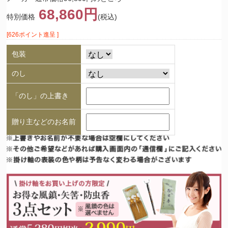
68,860円
特別価格
(税込)
[626ポイント進呈 ]
包装
のし
「のし」の上書き
贈り主などのお名前