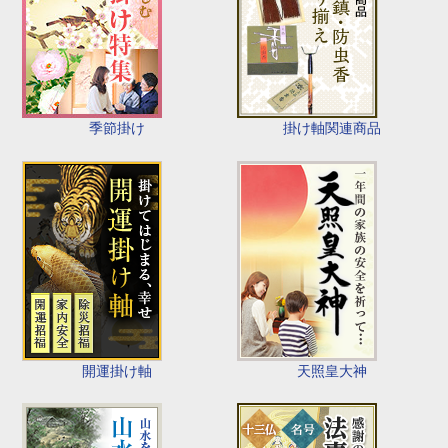
季節掛け
掛け軸関連商品
開運掛け軸
天照皇大神