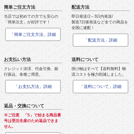
簡単ご注文方法
配送方法
当店では初めての方でも安心の
即日発送/2～3日内発送/
「簡単注文」が好評です！
製造7日後発送など全ての商品を
全国に速配！
「簡単ご注文方法」詳細
「配送方法」詳細
お支払い方法
送料について
クレジット決済、代金引換、銀
掛け軸はすべて【送料無料】物
行振込、各種ご用意。
流コストを極力削減しました。
「お支払方法」詳細
「送料について」詳細
返品・交換について
※ご注意 「S」で始まる商品番
号は受注生産のため返品できま
せん。