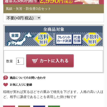
風鎮・矢筈・防虫香3点セット
数量
稲穂が実れば実るほどその重みで穂先を下げます。人格の高い人ほ
ど、相手に謙虚であることを表現した掛け軸です