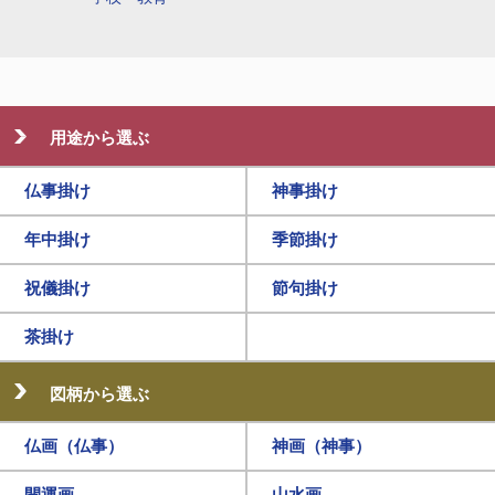
用途から選ぶ
仏事掛け
神事掛け
年中掛け
季節掛け
祝儀掛け
節句掛け
茶掛け
図柄から選ぶ
仏画（仏事）
神画（神事）
開運画
山水画