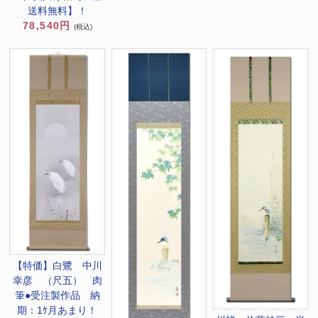
送料無料】！
78,540円
(税込)
【特価】白鷺 中川
幸彦 （尺五） 肉
筆●受注製作品 納
期：1ｹ月あまり！