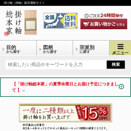
掛け軸（掛軸）販売通販サイト
目的
図柄
宗派別
から探す
から探す
に探す
【「掛け軸総本家」の夏季休業日とお届け予定につきまし
て 】→