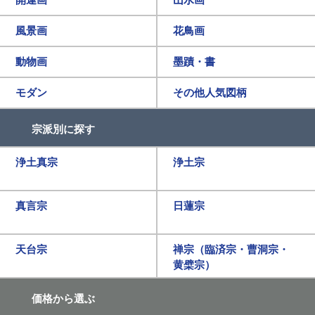
風景画
花鳥画
動物画
墨蹟・書
モダン
その他人気図柄
宗派別に探す
浄土真宗
浄土宗
真言宗
日蓮宗
天台宗
禅宗（臨済宗・曹洞宗・
黄檗宗）
価格から選ぶ