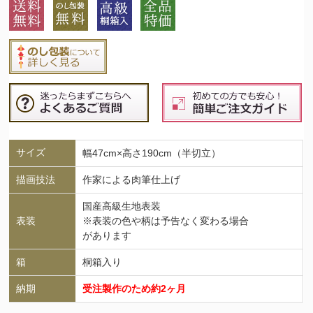
サイズ
幅47cm×高さ190cm（半切立）
描画技法
作家による肉筆仕上げ
国産高級生地表装
表装
※表装の色や柄は予告なく変わる場合
があります
箱
桐箱入り
納期
受注製作のため約2ヶ月