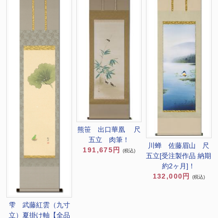
熊笹 出口華凰 尺
五立 肉筆！
川蝉 佐藤眉山 尺
191,675円
(税込)
五立[受注製作品 納期
約2ヶ月]！
132,000円
(税込)
雫 武藤紅雲（九寸
立）夏掛け軸【全品