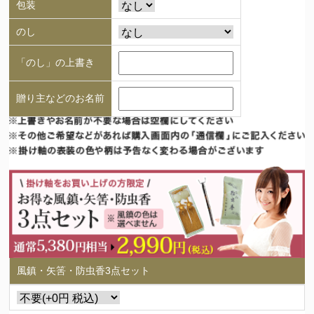
包装
のし
「のし」の上書き
贈り主などのお名前
風鎮・矢筈・防虫香3点セット