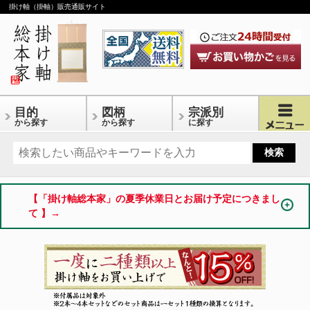
掛け軸（掛軸）販売通販サイト
目的
図柄
宗派別
から探す
から探す
に探す
【「掛け軸総本家」の夏季休業日とお届け予定につきまし
て 】→