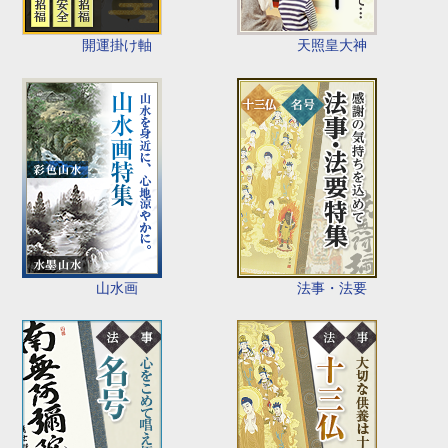
開運掛け軸
天照皇大神
山水画
法事・法要