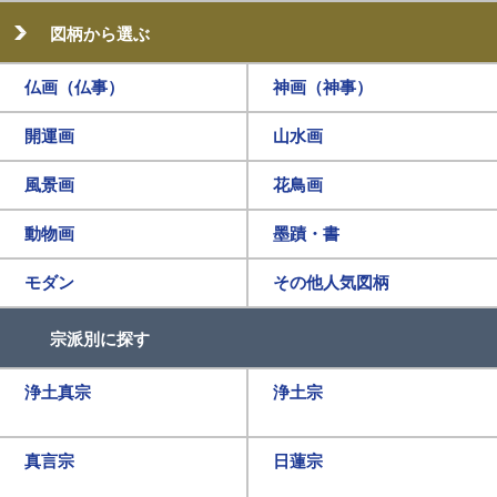
図柄から選ぶ
仏画（仏事）
神画（神事）
開運画
山水画
風景画
花鳥画
動物画
墨蹟・書
モダン
その他人気図柄
宗派別に探す
浄土真宗
浄土宗
真言宗
日蓮宗