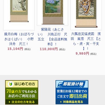
紫陽花（あじさ
六瓢息災猛虎図 濱
朧月白梅（おぼろづ
い） 川島正行 尺
田 嵐雪 尺三 【と
きはくばい） 小野
五立 【全品送料無
ら・虎・寅・干支
洋舟 尺三！
料】！
】！
15,104円
110,000円
(税込)
(税込)
9,980円
(税込)