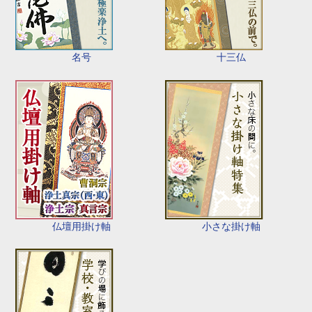
名号
十三仏
仏壇用掛け軸
小さな掛け軸