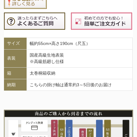
サイズ
幅約55cm×高さ190cm（尺五）
国産高級生地表装
表装
※高級筋廻し仕様
箱
太巻桐箱収納
納期
こちらの掛け軸は通常約3～5日後のお届け