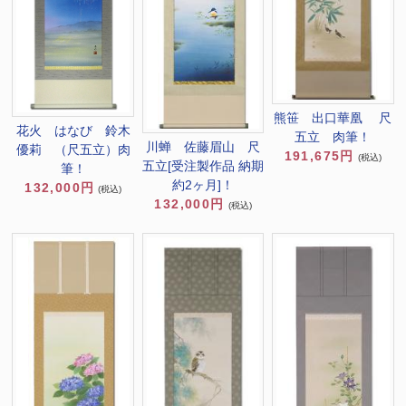
熊笹 出口華凰 尺
花火 はなび 鈴木
五立 肉筆！
川蝉 佐藤眉山 尺
優莉 （尺五立）肉
191,675円
(税込)
五立[受注製作品 納期
筆！
約2ヶ月]！
132,000円
(税込)
132,000円
(税込)