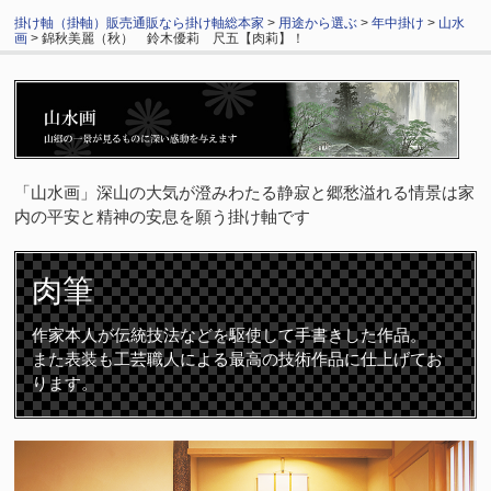
掛け軸（掛軸）販売通販なら掛け軸総本家
>
用途から選ぶ
>
年中掛け
>
山水
画
> 錦秋美麗（秋） 鈴木優莉 尺五【肉莉】！
「山水画」深山の大気が澄みわたる静寂と郷愁溢れる情景は家
内の平安と精神の安息を願う掛け軸です
肉筆
作家本人が伝統技法などを駆使して手書きした作品。
また表装も工芸職人による最高の技術作品に仕上げてお
ります。