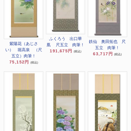
ふくろう 出口華
鉄仙 奥田拓也 尺
紫陽花（あじさ
凰 尺五立 肉筆！
五立 肉筆！
い） 堀高泉 （尺
191,675円
(税込)
63,717円
(税込)
五立）肉筆！
75,152円
(税込)