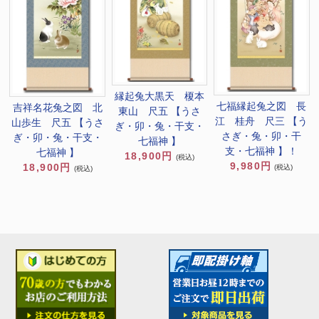
縁起兔大黒天 榎本
七福縁起兔之図 長
吉祥名花兔之図 北
東山 尺五 【うさ
江 桂舟 尺三 【う
山歩生 尺五 【うさ
ぎ・卯・兔・干支・
さぎ・兔・卯・干
ぎ・卯・兔・干支・
七福神 】
支・七福神 】！
七福神 】
18,900円
(税込)
9,980円
18,900円
(税込)
(税込)