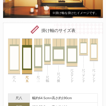
※掛け軸を掛けたイメージです。
掛け軸のサイズ表
尺八
幅約64.5cm×高さ約190cm