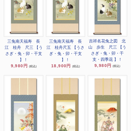
吉祥名花兔之図 北
三兔南天福寿 長
三兔南天福寿 長
山 歩生 尺三 【う
江 桂舟 尺三 【う
江 桂舟尺五 【うさ
さぎ・兔・卯・干
さぎ・兔・卯・干支
ぎ・兔・卯・干支
支・四季花 】！
】！
】！
9,980円
9,980円
18,900円
(税込)
(税込)
(税込)