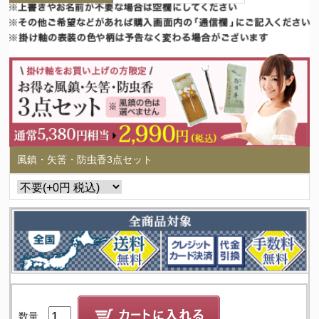
風鎮・矢筈・防虫香3点セット
数量