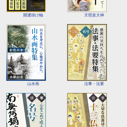
開運掛け軸
天照皇大神
山水画
法事・法要