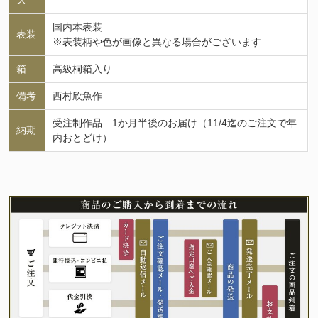
国内本表装
表装
※表装柄や色が画像と異なる場合がございます
箱
高級桐箱入り
備考
西村欣魚作
受注制作品 1か月半後のお届け（11/4迄のご注文で年
納期
内おとどけ）