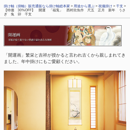
掛け軸（掛軸）販売通販なら掛け軸総本家
>
用途から選ぶ
>
祝儀掛け
>
干支
>
【特価 30%OFF】 開運 「福兎」 西村欣魚作 尺五 正月 新年 うさ
ぎ 兔 卯 干支
「開運画」繁栄と吉祥が授かると言われ古くから親しまれてき
ました、年中掛けにもご愛顧ください。