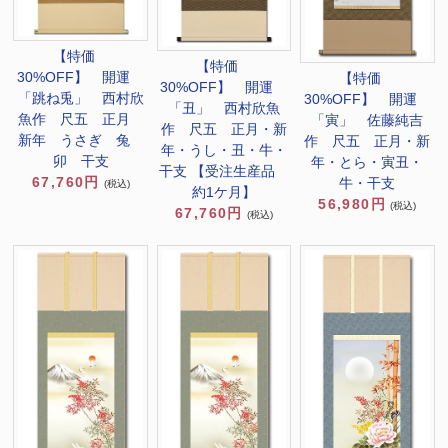
【特価
【特価
30%OFF】 開運
【特価
30%OFF】 開運
「跳ね兎」 西村欣
30%OFF】 開運
「丑」 西村欣魚
魚作 尺五 正月
「寅」 佐藤純吉
作 尺五 正月・新
新年 うさぎ 兔
作 尺五 正月・新
年・うし・丑・牛・
卯 干支
年・とら・寅丑・
干支 【受注生産品
67,760円
牛・干支
(税込)
約1ケ月】
56,980円
(税込)
67,760円
(税込)