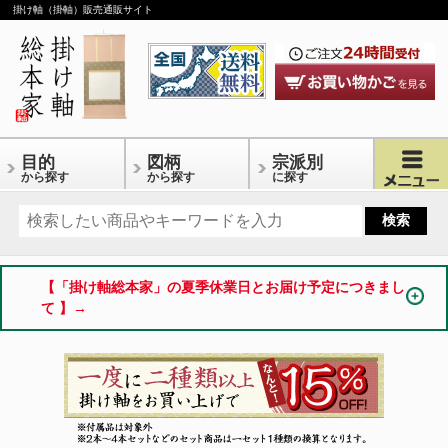
掛け軸（掛軸）販売通販サイト
目的
図柄
宗派別
から探す
から探す
に探す
【「掛け軸総本家」の夏季休業日とお届け予定につきまし
て 】→