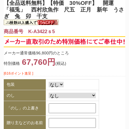
【全品送料無料】
【特価 30%OFF】 開運
「福兎」 西村欣魚作 尺五 正月 新年 うさ
ぎ 兔 卯 干支
商品番号 K-A3422ｓ5
メーカー通常価格96,800円のところ
67,760円
特別価格
(税込)
[616ポイント進呈 ]
包装
のし
「のし」の上書き
贈り主などのお名前