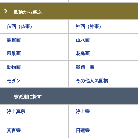
図柄から選ぶ
仏画（仏事）
神画（神事）
開運画
山水画
風景画
花鳥画
動物画
墨蹟・書
モダン
その他人気図柄
宗派別に探す
浄土真宗
浄土宗
真言宗
日蓮宗