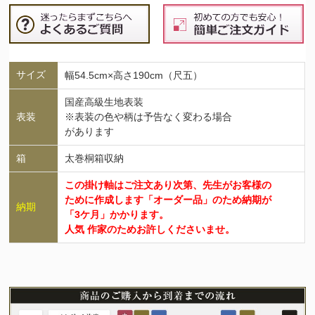
サイズ
幅54.5cm×高さ190cm（尺五）
国産高級生地表装
表装
※表装の色や柄は予告なく変わる場合
があります
箱
太巻桐箱収納
この掛け軸はご注文あり次第、先生がお客様の
ために作成します「オーダー品」のため納期が
納期
「3ケ月」かかります。
人気 作家のためお許しくださいませ。