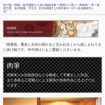
掛け軸（掛軸）販売通販なら掛け軸総本家
>
図柄から選ぶ
>
動物画
>
虎
> 猛
虎之図 金武春陽 尺五立 【日本画家】[人気作家オーダー品 納期約3ヶ
月] ！
「開運画」繁栄と吉祥が授かると言われ古くから親しまれてき
た掛け軸です。年中掛けにもご愛顧くださいませ。
肉筆
作家本人が伝統技法などを駆使して手書きした作品。
また表装も工芸職人による最高の技術作品に仕上げてお
ります。