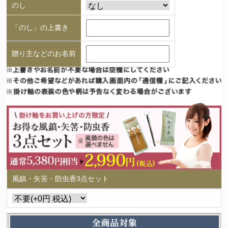
のし
「のし」の上書き
贈り主などのお名前
風鎮・矢筈・防虫香3点セット