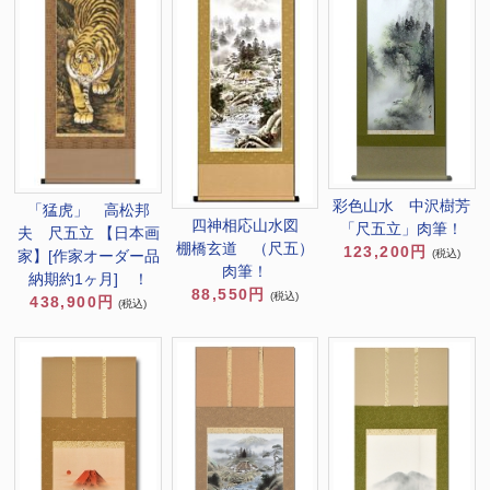
彩色山水 中沢樹芳
「猛虎」 高松邦
四神相応山水図
「尺五立」肉筆！
夫 尺五立 【日本画
棚橋玄道 （尺五）
123,200円
(税込)
家】[作家オーダー品
肉筆！
納期約1ヶ月] ！
88,550円
(税込)
438,900円
(税込)