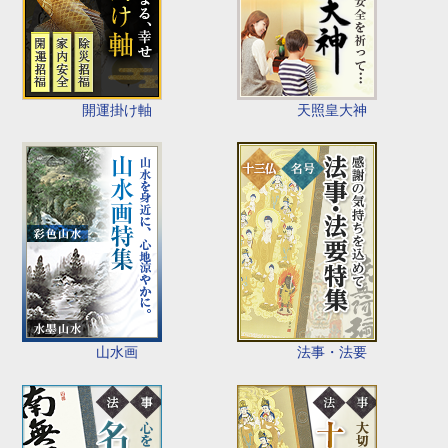
開運掛け軸
天照皇大神
山水画
法事・法要