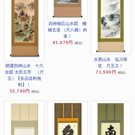
四神相応山水図 棚
橋玄道 （尺八横）肉
筆！
81,675円
(税込)
水墨山水 塩川翠
開運四神山水 十六
笙 尺五立！
全図 太田玉芳 （尺
71,500円
(税込)
五）【全品送料無
料】！
32,780円
(税込)