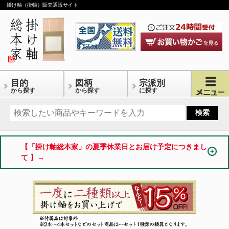
掛け軸（掛軸）販売通販サイト
目的
図柄
宗派別
から探す
から探す
に探す
【「掛け軸総本家」の夏季休業日とお届け予定につきまし
て 】→