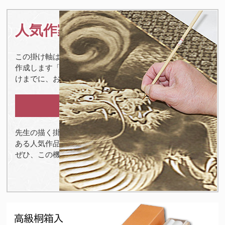
人気作家の作品のため
この掛け軸は好評のため現在、ご注文をお受けしてから
作成します「
オーダー品
」となります。下記の通りお届
けまでに、お時間を頂戴しております。
納期：３ケ月ほど
先生の描く掛け軸は、お待ちいただいても十分に価値の
ある人気作品です。
ぜひ、この機会にお求めください。