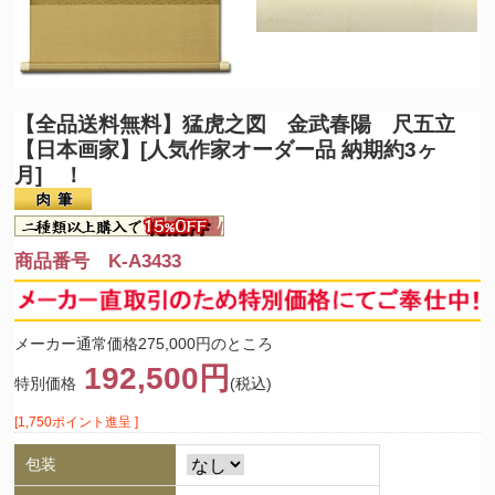
【全品送料無料】
猛虎之図 金武春陽 尺五立
【日本画家】[人気作家オーダー品 納期約3ヶ
月] ！
商品番号 K-A3433
メーカー通常価格275,000円のところ
192,500円
特別価格
(税込)
[1,750ポイント進呈 ]
包装