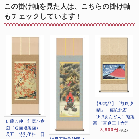
この掛け軸を見た人は、こちらの掛け軸
もチェックしています！
【即納品】『凱風快
晴』 葛飾北斎
（尺3あんどん）複製
伊藤若冲 紅葉小禽
画 「富嶽三十六景」!
図（名画複製画）
8,800円
(税込)
尺五 特別価格 日