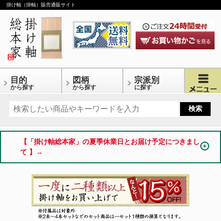
掛け軸（掛軸）販売通販サイト
目的
図柄
宗派別
から探す
から探す
に探す
【「掛け軸総本家」の夏季休業日とお届け予定につきまし
て 】→