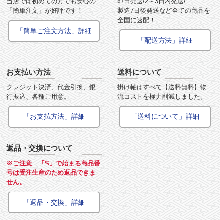
当店では初めての方でも安心の
即日発送/2～3日内発送/
「簡単注文」が好評です！
製造7日後発送など全ての商品を
全国に速配！
「簡単ご注文方法」詳細
「配送方法」詳細
お支払い方法
送料について
クレジット決済、代金引換、銀
掛け軸はすべて【送料無料】物
行振込、各種ご用意。
流コストを極力削減しました。
「お支払方法」詳細
「送料について」詳細
返品・交換について
※ご注意 「S」で始まる商品番
号は受注生産のため返品できま
せん。
「返品・交換」詳細