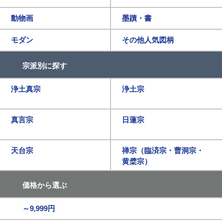
動物画
墨蹟・書
モダン
その他人気図柄
宗派別に探す
浄土真宗
浄土宗
真言宗
日蓮宗
天台宗
禅宗（臨済宗・曹洞宗・
黄檗宗）
価格から選ぶ
～9,999円