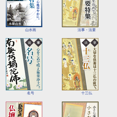
山水画
法事・法要
名号
十三仏