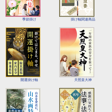
季節掛け
掛け軸関連商品
開運掛け軸
天照皇大神