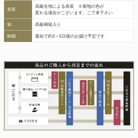
高級生地による表装 ※裂地の色が
表装
変わる場合がございます。ご了承下さい
箱
高級桐箱入り
納期
最短で約3～5日後のお届け予定です