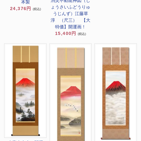
消災不動龍神図（し
本製
ょうさいふどうりゅ
24,376円
(税込)
うじんず）江藤草
淳 （尺三） 【大
特価】開運画！
15,400円
(税込)