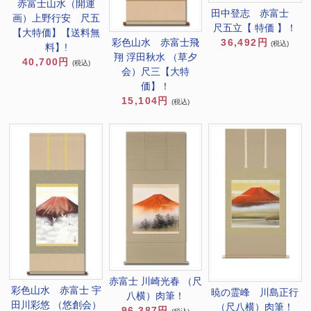
赤富士山水（開運
田中登志 赤富士
画）上野行安 尺五
尺五立【 特価 】！
【大特価】【送料無
36,492円
彩色山水 赤富士飛
(税込)
料】!
翔 浮田秋水 （草夕
40,700円
(税込)
会）尺三【大特
価】！
15,104円
(税込)
赤富士 川崎光春 （尺
彩色山水 赤富士 宇
暁の霊峰 川島正行
八横）肉筆！
田川彩悠 （悠創会）
（尺八横）肉筆！
96,387円