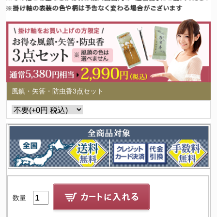
風鎮・矢筈・防虫香3点セット
数量