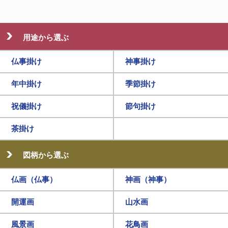
用途から選ぶ
仏事掛け
神事掛け
年中掛け
季節掛け
祝儀掛け
節句掛け
茶掛け
図柄から選ぶ
仏画（仏事）
神画（神事）
開運画
山水画
風景画
花鳥画