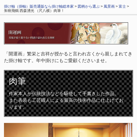
掛け軸（掛軸）販売通販なら掛け軸総本家
>
図柄から選ぶ
>
風景画
>
富士
>
朱映飛鶴 西森湧光 （尺八横）肉筆！
「開運画」繁栄と吉祥が授かると言われ古くから親しまれてき
た掛け軸です。年中掛けにもご愛顧くださいませ。
肉筆
作家本人が伝統技法などを駆使して手書きした作品。
また表装も工芸職人による最高の技術作品に仕上げてお
ります。