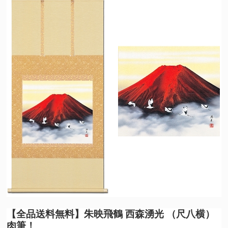
【全品送料無料】
朱映飛鶴 西森湧光 （尺八横）
肉筆！