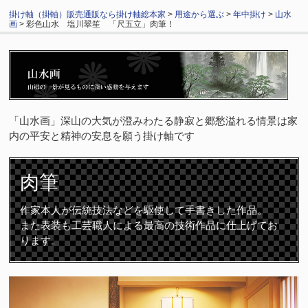
掛け軸（掛軸）販売通販なら掛け軸総本家
>
用途から選ぶ
>
年中掛け
>
山水
画
> 彩色山水 塩川翠笙 「尺五立」肉筆！
「山水画」深山の大気が澄みわたる静寂と郷愁溢れる情景は家
内の平安と精神の安息を願う掛け軸です
肉筆
作家本人が伝統技法などを駆使して手書きした作品。
また表装も工芸職人による最高の技術作品に仕上げてお
ります。