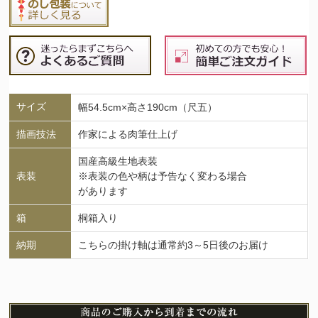
サイズ
幅54.5cm×高さ190cm（尺五）
描画技法
作家による肉筆仕上げ
国産高級生地表装
表装
※表装の色や柄は予告なく変わる場合
があります
箱
桐箱入り
納期
こちらの掛け軸は通常約3～5日後のお届け