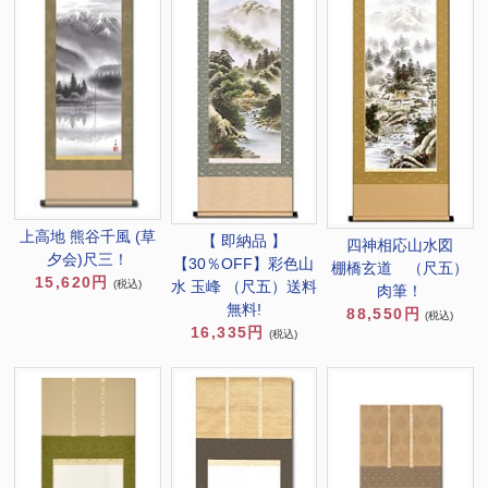
上高地 熊谷千風 (草
【 即納品 】
四神相応山水図
夕会)尺三！
【30％OFF】彩色山
棚橋玄道 （尺五）
15,620円
(税込)
水 玉峰 （尺五）送料
肉筆！
無料!
88,550円
(税込)
16,335円
(税込)