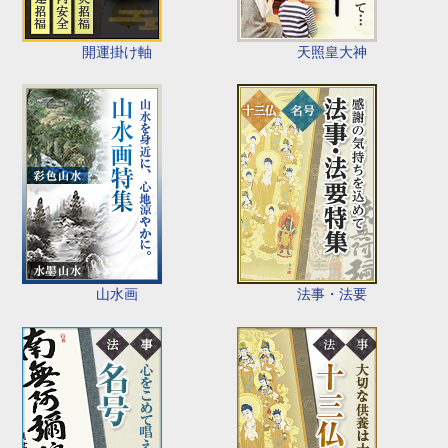
開運掛け軸
天照皇大神
山水画
法事・法要