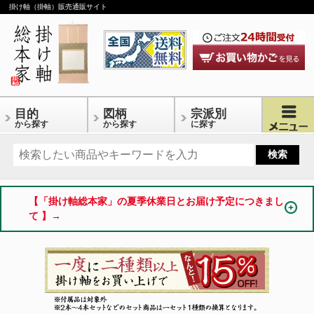
掛け軸（掛軸）販売通販サイト
目的
図柄
宗派別
から探す
から探す
に探す
【「掛け軸総本家」の夏季休業日とお届け予定につきまし
て 】→