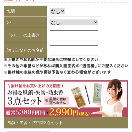
包装
のし
「のし」の上書き
贈り主などのお名前
風鎮・矢筈・防虫香3点セット