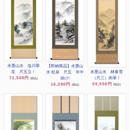
水墨山水 塩川翠
【即納商品】水墨山
水墨山水 林春雪
笙 尺五立！
水 松泉 尺五 年中
（尺三）肉筆！
71,500円
掛け!
(税込)
55,550円
16,280円
(税込)
(税込)