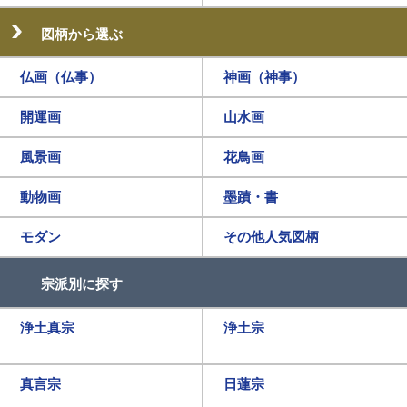
図柄から選ぶ
仏画（仏事）
神画（神事）
開運画
山水画
風景画
花鳥画
動物画
墨蹟・書
モダン
その他人気図柄
宗派別に探す
浄土真宗
浄土宗
真言宗
日蓮宗