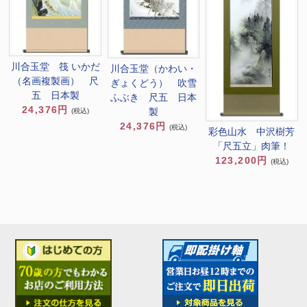
川合玉堂 筏 いかだ
川合玉堂（かわい・
（名画複製画） 尺
ぎょくどう） 吹雪
五 日本製
ふぶき 尺五 日本
24,376円
製
(税込)
24,376円
(税込)
彩色山水 中沢樹芳
「尺五立」肉筆！
123,200円
(税込)