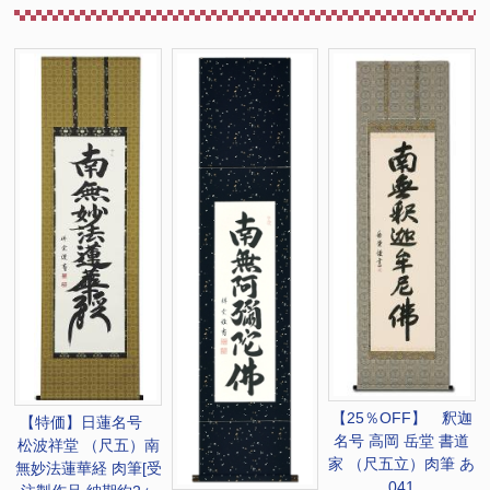
【25％OFF】 釈迦
【特価】日蓮名号
名号 高岡 岳堂 書道
松波祥堂 （尺五）南
家 （尺五立）肉筆 あ
無妙法蓮華経 肉筆[受
041