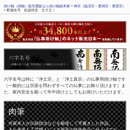
掛け軸（掛軸）販売通販なら掛け軸総本家
>
禅宗（臨済宗・曹洞宗・黄檗宗）
> 釈迦名号 松波祥堂 九寸立！
六字名号は特に「浄土宗」と「浄土真宗」の仏事用掛け軸です
（一般的には宗派を問わずすべての仏事にお飾り頂けます）ま
た、家内安全を願って年中掛けとしてもお掛けいただけます。
肉筆
作家本人が伝統技法などを駆使して手書きした作品。
また表装も工芸職人による最高の技術作品に仕上げてお