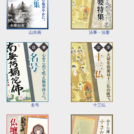
山水画
法事・法要
名号
十三仏