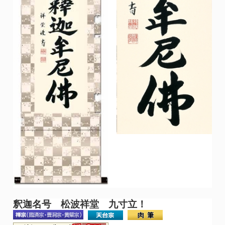
釈迦名号 松波祥堂 九寸立！