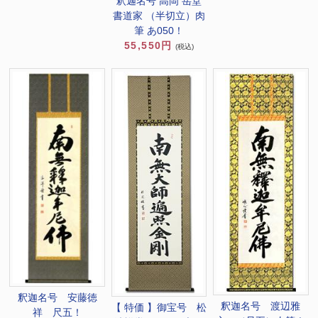
釈迦名号 高岡 岳堂
書道家 （半切立）肉
筆 あ050！
55,550円
(税込)
釈迦名号 安藤徳
釈迦名号 渡辺雅
【 特価 】御宝号 松
祥 尺五！