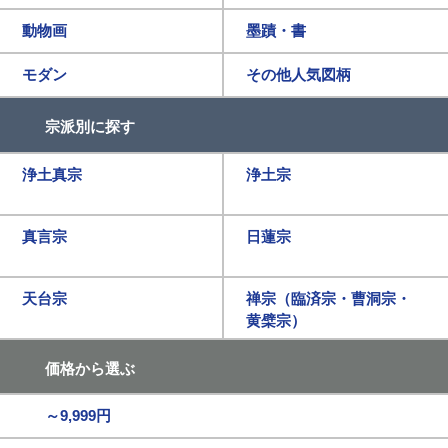
動物画
墨蹟・書
モダン
その他人気図柄
宗派別に探す
浄土真宗
浄土宗
真言宗
日蓮宗
天台宗
禅宗（臨済宗・曹洞宗・
黄檗宗）
価格から選ぶ
～9,999円