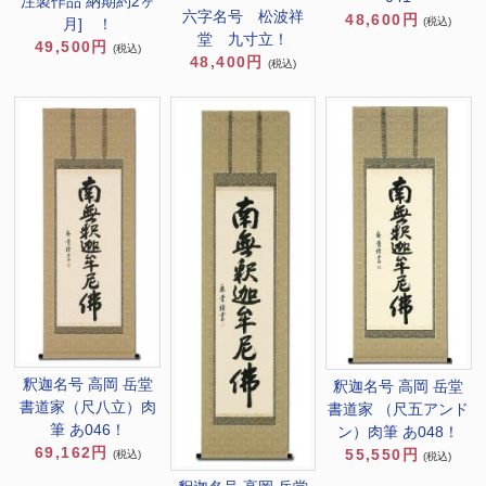
注製作品 納期約2ヶ
六字名号 松波祥
48,600円
(税込)
月] ！
堂 九寸立！
49,500円
(税込)
48,400円
(税込)
釈迦名号 高岡 岳堂
釈迦名号 高岡 岳堂
書道家（尺八立）肉
書道家 （尺五アンド
筆 あ046！
ン）肉筆 あ048！
69,162円
55,550円
(税込)
(税込)