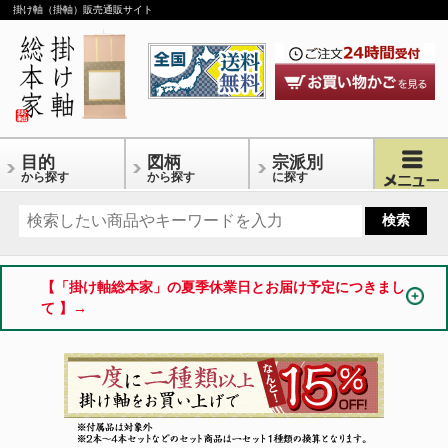
掛け軸（掛軸）販売通販サイト
目的
図柄
宗派別
から探す
から探す
に探す
【「掛け軸総本家」の夏季休業日とお届け予定につきまし
て 】→