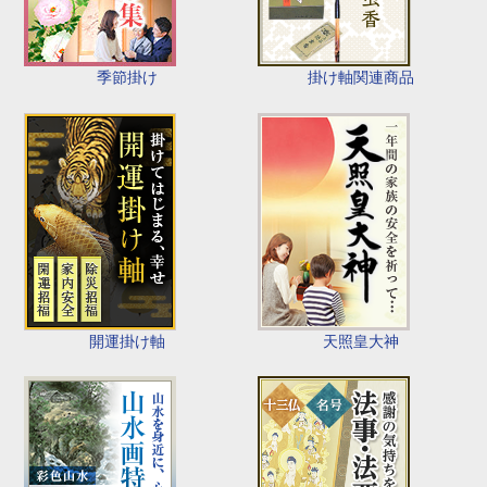
季節掛け
掛け軸関連商品
開運掛け軸
天照皇大神