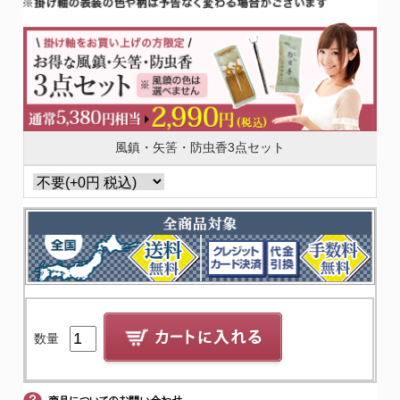
風鎮・矢筈・防虫香3点セット
数量