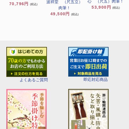
心 （尺五）肉筆！
波祥堂 （尺五立）
70,796円
(税込)
53,900円
肉筆！
(税込)
49,500円
(税込)
即応対応商品
よくあるご質問