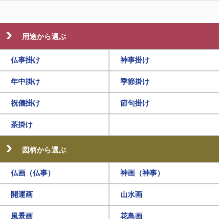
用途から選ぶ
仏事掛け
神事掛け
年中掛け
季節掛け
祝儀掛け
節句掛け
茶掛け
図柄から選ぶ
仏画（仏事）
神画（神事）
開運画
山水画
風景画
花鳥画