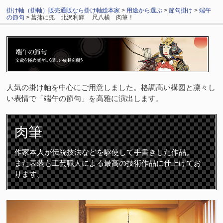
掛け軸（掛軸）販売通販なら掛け軸総本家
>
用途から選ぶ
>
節句掛け
>
端午
の節句
> 菖蒲に兜 北沢利輝 尺八横 肉筆！
人気の掛け軸を中心にご用意しました。格調高い構図と凛々し
い表情で「端午の節句」を高雅に演出します。
肉筆
作家本人が伝統技法などを駆使して手書きした作品。
また表装も工芸職人による最高の技術作品に仕上げてお
ります。