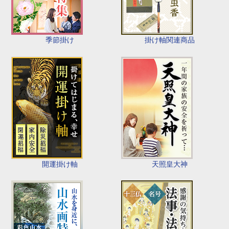
季節掛け
掛け軸関連商品
開運掛け軸
天照皇大神