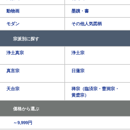
動物画
墨蹟・書
モダン
その他人気図柄
宗派別に探す
浄土真宗
浄土宗
真言宗
日蓮宗
天台宗
禅宗（臨済宗・曹洞宗・
黄檗宗）
価格から選ぶ
～9,999円