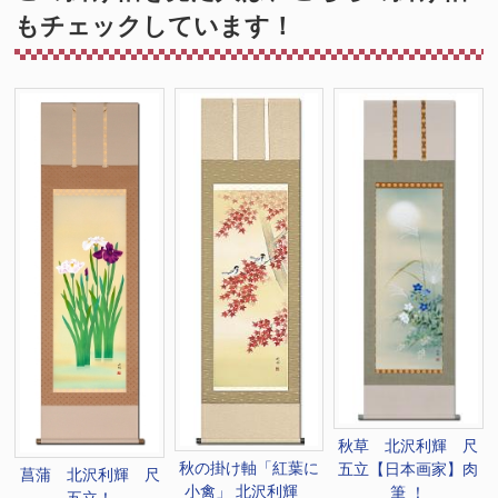
もチェックしています！
秋草 北沢利輝 尺
秋の掛け軸「紅葉に
五立【日本画家】肉
菖蒲 北沢利輝 尺
小禽」 北沢利輝
筆 ！