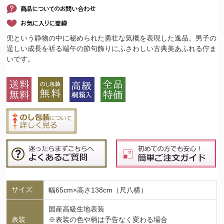
兜という静物の中に秘められた勇壮な気概を表現した逸品。男子の
逞しい成長を祈る端午の節句飾りにふさわしい古典美あふれる佇ま
いです。
サイズ
幅65cm×高さ138cm（尺八横）
国産高級生地表装
表装
※表装の色や柄は予告なく変わる場合