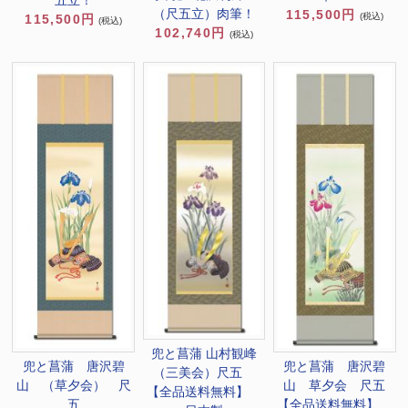
五立！
（尺五立）肉筆！
115,500円
(税込)
115,500円
(税込)
102,740円
(税込)
兜と菖蒲 山村観峰
兜と菖蒲 唐沢碧
兜と菖蒲 唐沢碧
（三美会）尺五
山 （草夕会） 尺
山 草夕会 尺五
【全品送料無料】
五
【全品送料無料】