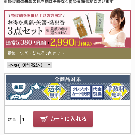
風鎮・矢筈・防虫香3点セット
数量