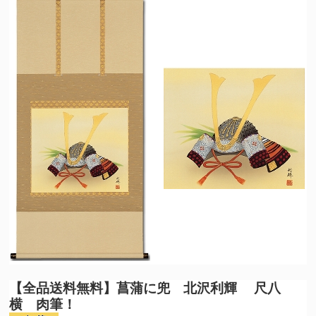
【全品送料無料】
菖蒲に兜 北沢利輝 尺八
横 肉筆！