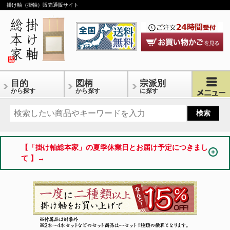
掛け軸（掛軸）販売通販サイト
目的
図柄
宗派別
から探す
から探す
に探す
【「掛け軸総本家」の夏季休業日とお届け予定につきまし
て 】→