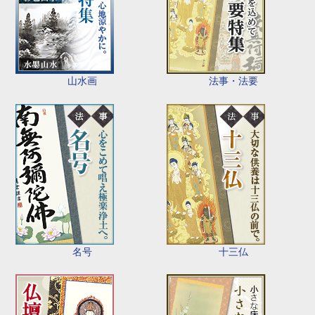
山水画
法事・法要
名号
十三仏