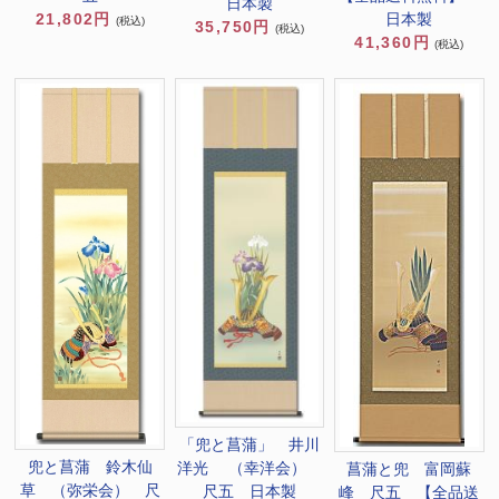
日本製
21,802円
日本製
(税込)
35,750円
(税込)
41,360円
(税込)
「兜と菖蒲」 井川
兜と菖蒲 鈴木仙
洋光 （幸洋会）
菖蒲と兜 富岡蘇
草 （弥栄会） 尺
尺五 日本製
峰 尺五 【全品送