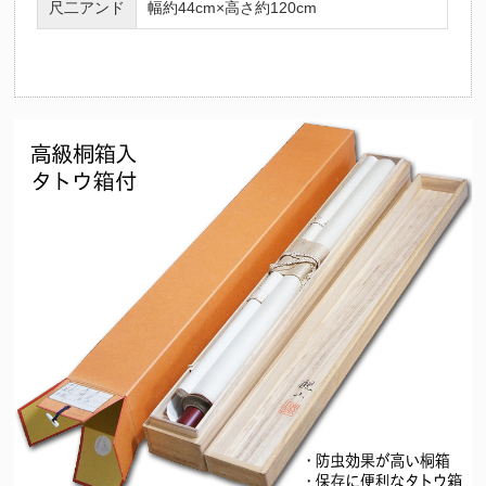
尺二アンド
幅約44cm×高さ約120cm