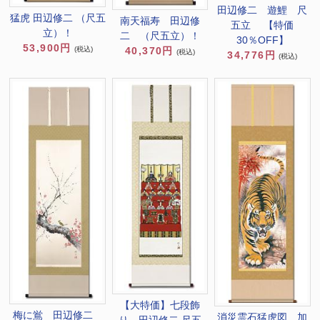
田辺修二 遊鯉 尺
猛虎 田辺修二 （尺五
南天福寿 田辺修
五立 【特価
立）！
二 （尺五立）！
30％OFF】
53,900円
(税込)
40,370円
(税込)
34,776円
(税込)
【大特価】七段飾
梅に鴬 田辺修二
消災霊石猛虎図 加
り 田辺修二 尺五