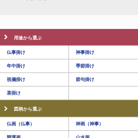
用途から選ぶ
仏事掛け
神事掛け
年中掛け
季節掛け
祝儀掛け
節句掛け
茶掛け
図柄から選ぶ
仏画（仏事）
神画（神事）
開運画
山水画