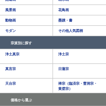
風景画
花鳥画
動物画
墨蹟・書
モダン
その他人気図柄
宗派別に探す
浄土真宗
浄土宗
真言宗
日蓮宗
天台宗
禅宗（臨済宗・曹洞宗・
黄檗宗）
価格から選ぶ