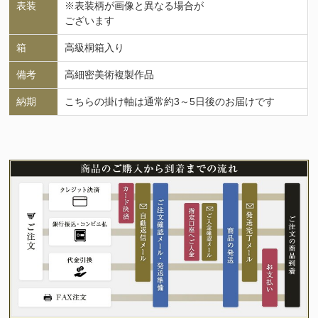
表装
※表装柄が画像と異なる場合が
ございます
箱
高級桐箱入り
備考
高細密美術複製作品
納期
こちらの掛け軸は通常約3～5日後のお届けです