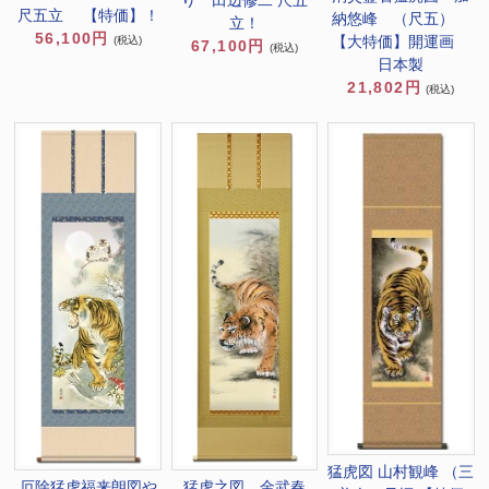
尺五立 【特価】！
納悠峰 （尺五）
立！
56,100円
【大特価】開運画
(税込)
67,100円
(税込)
日本製
21,802円
(税込)
猛虎図 山村観峰 （三
厄除猛虎福来朗図や
猛虎之図 金武春