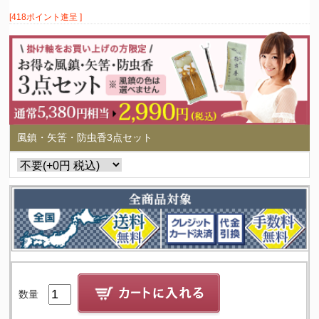
[418ポイント進呈 ]
風鎮・矢筈・防虫香3点セット
数量