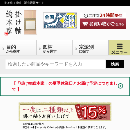
掛け軸（掛軸）販売通販サイト
目的
図柄
宗派別
から探す
から探す
に探す
【「掛け軸総本家」の夏季休業日とお届け予定につきまし
て 】→