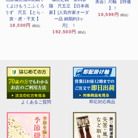
美会）尺幅 【特価
くよけもうこふくろ
陽 尺五立 【日本画
】！
うず 尺五 【とら・
家】[人気作家オーダ
10,599円
(税込)
寅・虎・干支 】
ー品 納期約3ヶ
18,500円
月] ！
(税込)
192,500円
(税込)
即応対応商品
よくあるご質問