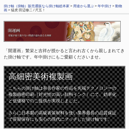
掛け軸（掛軸）販売通販なら掛け軸総本家
>
用途から選ぶ
>
年中掛け
>
動物
画
> 猛虎 田辺修二 / 尺五！
「開運画」繁栄と吉祥が授かると言われ古くから親しまれてき
た掛け軸です。年中掛けにもご愛顧くださいませ。
高細密
美術複製画
こちらの掛け軸は有名作家の作品を先端テクノロジーの
複製細密印刷（対光性の高い顔料インク）にて、効率化
と低価格でのご提供が実現しました。
さらに日本製の高級表装材料を使い業界最長の品質保証
で長期保存にも安心の現代にマッチした掛け軸です。