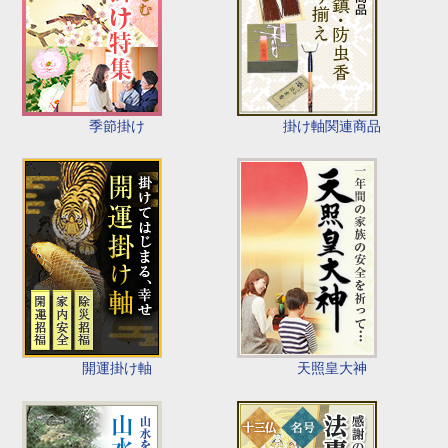
季節掛け
掛け軸関連商品
開運掛け軸
天照皇大神