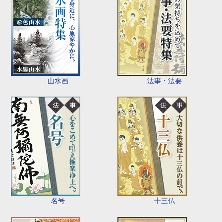
山水画
法事・法要
名号
十三仏