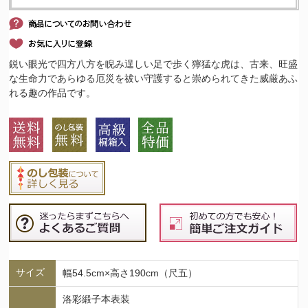
鋭い眼光で四方八方を睨み逞しい足で歩く獰猛な虎は、古来、旺盛
な生命力であらゆる厄災を祓い守護すると崇められてきた威厳あふ
れる趣の作品です。
サイズ
幅54.5cm×高さ190cm（尺五）
洛彩緞子本表装