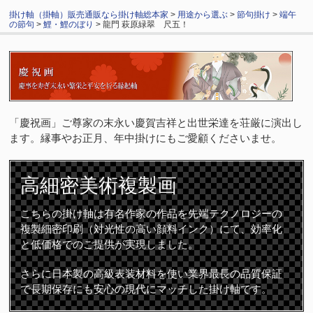
掛け軸（掛軸）販売通販なら掛け軸総本家
>
用途から選ぶ
>
節句掛け
>
端午
の節句
>
鯉・鯉のぼり
> 龍門 萩原緑翠 尺五！
「慶祝画」ご尊家の末永い慶賀吉祥と出世栄達を荘厳に演出し
ます。縁事やお正月、年中掛けにもご愛顧くださいませ。
高細密
美術複製画
こちらの掛け軸は有名作家の作品を先端テクノロジーの
複製細密印刷（対光性の高い顔料インク）にて、効率化
と低価格でのご提供が実現しました。
さらに日本製の高級表装材料を使い業界最長の品質保証
で長期保存にも安心の現代にマッチした掛け軸です。