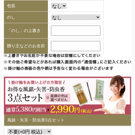
包装
のし
「のし」の上書き
贈り主などのお名前
風鎮・矢筈・防虫香3点セット