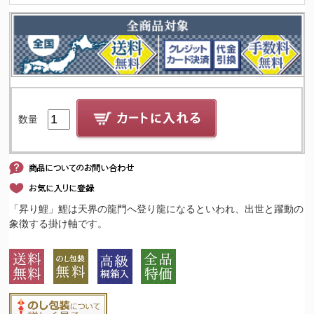
数量
「昇り鯉」鯉は天界の龍門へ登り龍になるといわれ、出世と躍動の
象徴する掛け軸です。