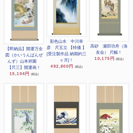
彩色山水 中川幸
高砂 瀬田功舟（洛
彦 尺五立 【特価 】
【即納品】開運万全
友会） 尺幅！
[受注製作品 納期約三
図（かいうんばんぜ
10,175円
(税込)
ヶ月]！
んず）山本祥園
492,800円
(税込)
【尺三】開運画！
15,104円
(税込)