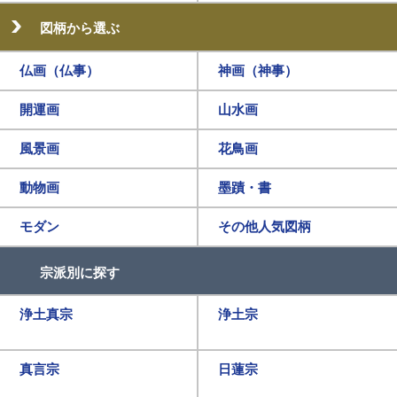
図柄から選ぶ
仏画（仏事）
神画（神事）
開運画
山水画
風景画
花鳥画
動物画
墨蹟・書
モダン
その他人気図柄
宗派別に探す
浄土真宗
浄土宗
真言宗
日蓮宗