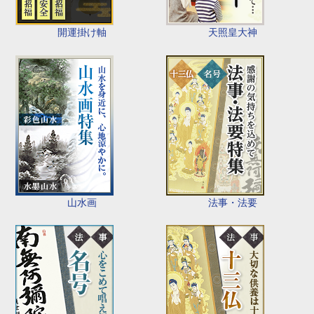
開運掛け軸
天照皇大神
山水画
法事・法要