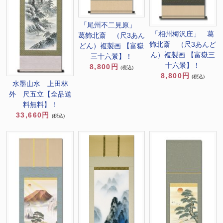
「尾州不二見原」
「相州梅沢庄」 葛
葛飾北斎 （尺3あん
飾北斎 （尺3あんど
どん）複製画 【富嶽
ん）複製画 【富嶽三
三十六景】！
十六景】！
8,800円
(税込)
8,800円
(税込)
水墨山水 上田林
外 尺五立【全品送
料無料】！
33,660円
(税込)