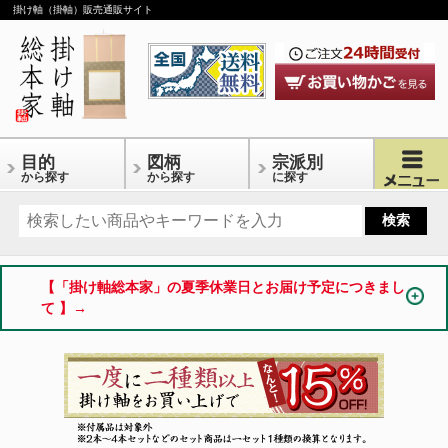
掛け軸（掛軸）販売通販サイト
目的
図柄
宗派別
から探す
から探す
に探す
【「掛け軸総本家」の夏季休業日とお届け予定につきまし
て 】→