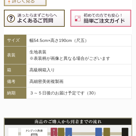
サイズ
幅54.5cm×高さ190cm（尺五）
生地表装
表装
※表装柄が画像と異なる場合がございます
箱
高級桐箱入り
備考
高細密美術複製画
納期
３～５日後のお届け予定です（30）