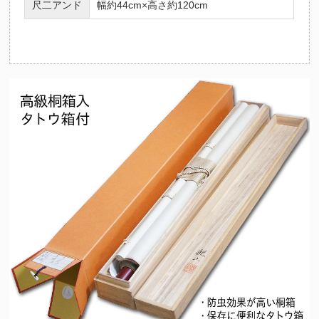
尺二アンド
幅約44cm×高さ約120cm