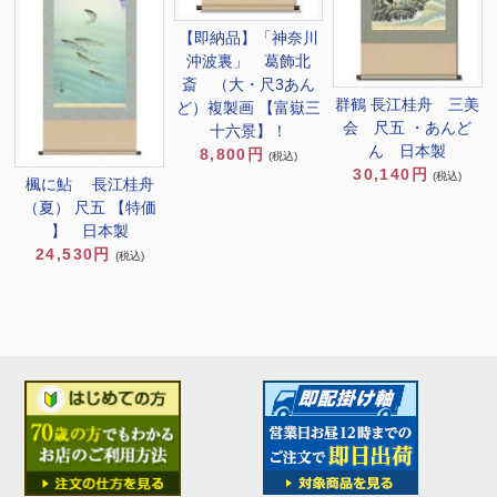
【即納品】「神奈川
沖波裏」 葛飾北
斎 （大・尺3あん
群鶴 長江桂舟 三美
ど）複製画 【富嶽三
会 尺五 ・あんど
十六景】！
ん 日本製
8,800円
(税込)
30,140円
(税込)
楓に鮎 長江桂舟
（夏） 尺五 【特価
】 日本製
24,530円
(税込)