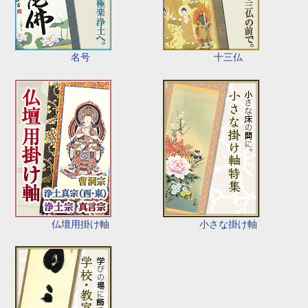
名号
十三仏
仏壇用掛け軸
小さな掛け軸