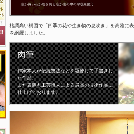
格調高い構図で「四季の花や生き物の息吹き」を高雅に表
を網羅しました。
肉筆
作家本人が伝統技法などを駆使して手書きし
た作品。
また表装も工芸職人による最高の技術作品に
仕上げております。