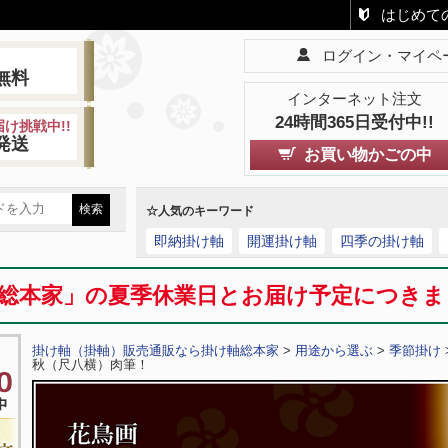
はじめて
ログイン・マイペ
!
無料
インターネット注文
24時間365日受付中!!
け挑戦中!!
発送
お買い物かごの中
☆人気のキーワード
即納掛け軸
開運掛け軸
四季の掛け軸
総本家」の夏季休業日とお届け予定につき
掛け軸（掛軸）販売通販なら掛け軸総本家
>
用途から選ぶ
>
季節掛け
秋（尺八横）肉筆！