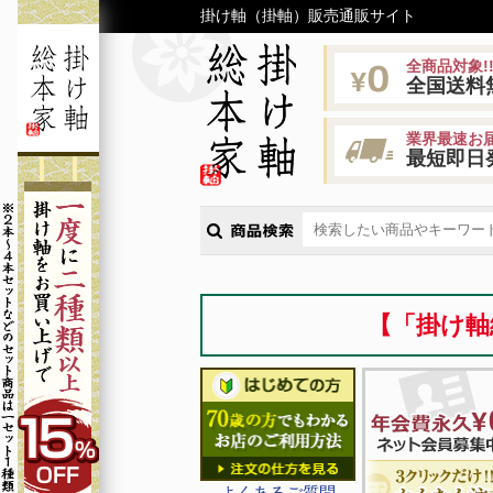
掛け軸（掛軸）販売通販サイト
全商品対象!
全国送料
業界最速お届
最短即日
【「掛け軸
よくあるご質問