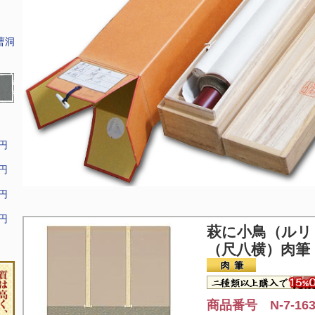
曹洞
9円
9円
9円
9円
萩に小鳥（ルリ
（尺八横）肉筆
商品番号 N-7-16