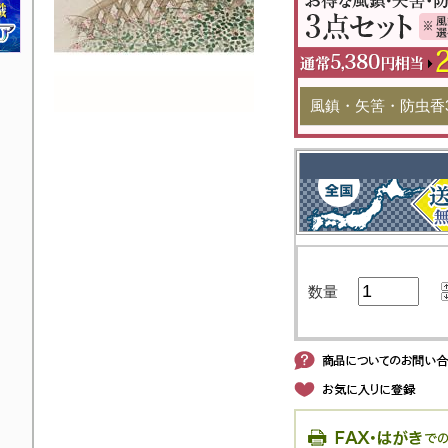
風鎮・矢筈・防虫香
数量