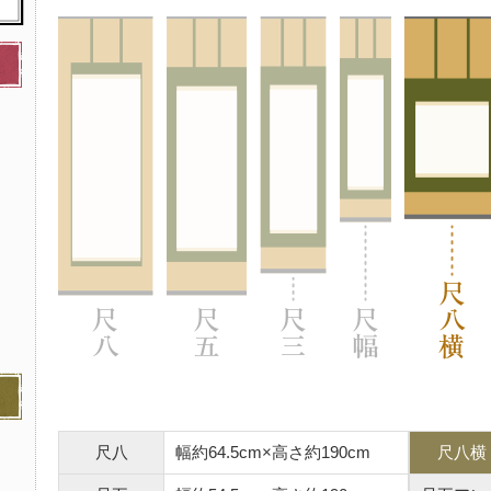
尺八
幅約64.5cm×高さ約190cm
尺八横