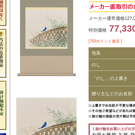
メーカー通常価格127,
77,3
特別価格
[703ポイント進呈 ]
包装
のし
「のし」の上書き
贈り主などのお名前