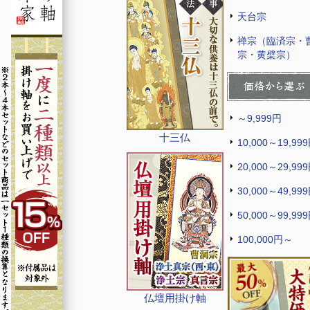
天台宗
禅宗（臨済宗・
宗・黄檗宗）
～9,999円
十三仏
10,000～19,99
20,000～29,99
30,000～49,99
50,000～99,99
100,000円～
仏壇用掛け軸