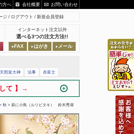
の方へ
会社概要
お問い合わせ
ージ
ログアウト
新規会員登録
インターネット注文以外
選べる3つの注文方法!!
FAX
はがき
メール
天照皇大神
法事
赤富士
まして 】→
>
秋
> 萩に小鳥（ルリビタキ） 鈴木秀湖