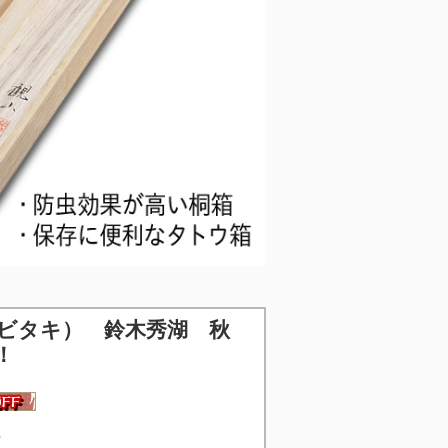
ビタキ） 鈴木秀湖 秋
！
3