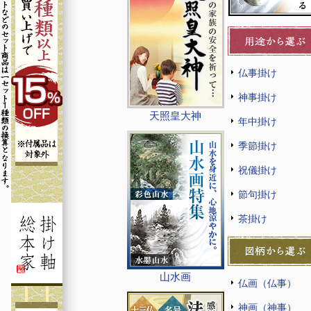
仏事掛け
神事掛け
天照皇大神
年中掛け
季節掛け
祝儀掛け
節句掛け
茶掛け
山水画
仏画（仏事）
神画（神事）