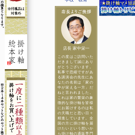
店長 家中栄一
この度はご訪問いた
だきまして誠にあり
がとうございます。
私事で恐縮ですがあ
る講演会の先生にあ
なたの名前は「家の
中が栄える一方」だ
ねと言われました。
これは家の繁栄の象
徴的な掛け軸を皆様
にお届けするのは私
の天職だと思い日々
精進しています。全
国の方に掛け軸を届
けたいという想いか
ら掛け軸の通販専門