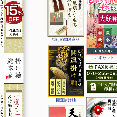
掛け軸関連商品
四本セット
開運掛け軸