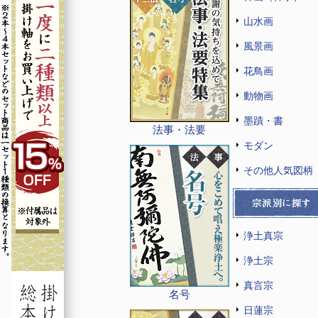
山水画
風景画
花鳥画
動物画
墨蹟・書
法事・法要
モダン
その他人気図柄
浄土真宗
浄土宗
真言宗
名号
日蓮宗