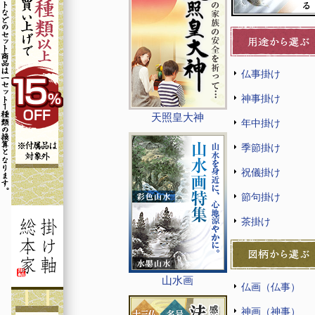
仏事掛け
神事掛け
天照皇大神
年中掛け
季節掛け
祝儀掛け
節句掛け
茶掛け
山水画
仏画（仏事）
神画（神事）