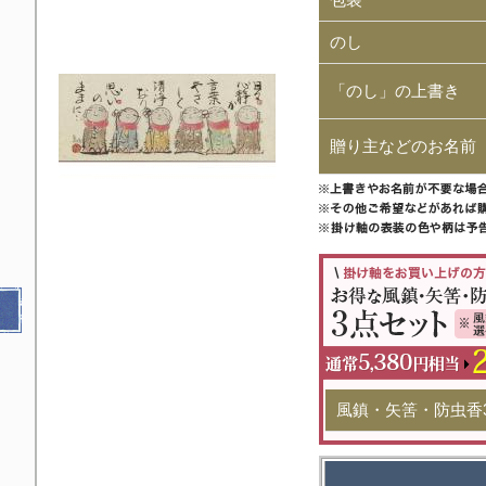
のし
「のし」の上書き
贈り主などのお名前
風鎮・矢筈・防虫香