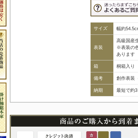
サイズ
幅約54.5
高級国産
表装
※表装の
あります
箱
桐箱入り
備考
創作表装
納期
最短で約