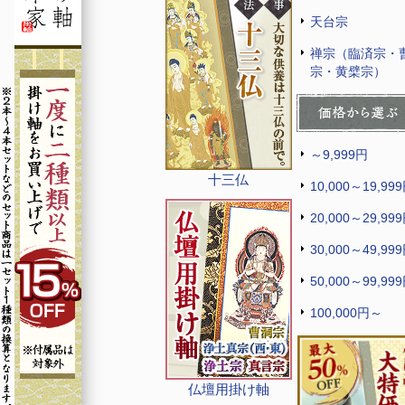
天台宗
禅宗（臨済宗・
宗・黄檗宗）
～9,999円
十三仏
10,000～19,99
20,000～29,99
30,000～49,99
50,000～99,99
100,000円～
仏壇用掛け軸