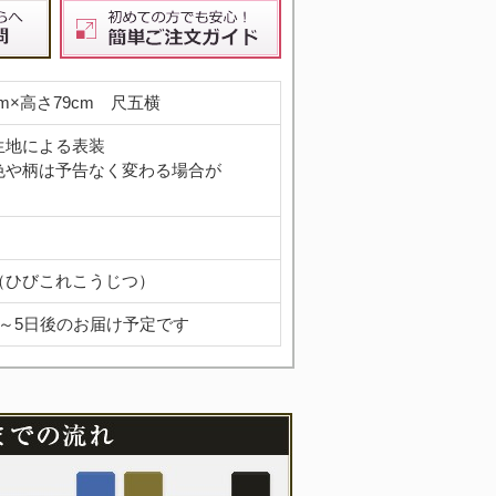
cm×高さ79cm 尺五横
生地による表装
色や柄は予告なく変わる場合が
（ひびこれこうじつ）
3～5日後のお届け予定です