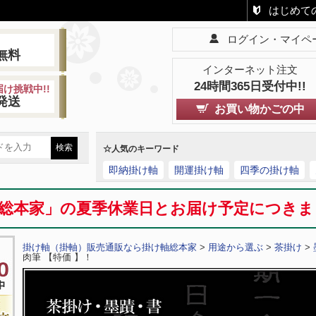
はじめて
ログイン・マイペ
!
無料
インターネット注文
24時間365日受付中!!
け挑戦中!!
発送
お買い物かごの中
☆人気のキーワード
即納掛け軸
開運掛け軸
四季の掛け軸
総本家」の夏季休業日とお届け予定につき
掛け軸（掛軸）販売通販なら掛け軸総本家
>
用途から選ぶ
>
茶掛け
>
肉筆 【特価 】！