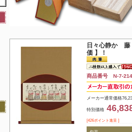
日々心静か 藤 
価 】！
商品番号 N-7-21
メーカー通常価格76,2
46,8
特別価格
[426ポイント進呈 ]
包装