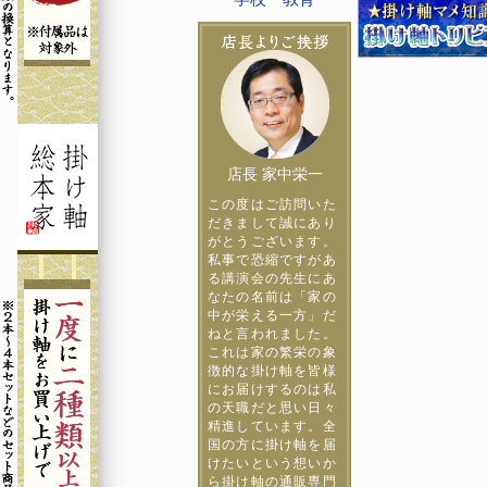
店長 家中栄一
この度はご訪問いた
だきまして誠にあり
がとうございます。
私事で恐縮ですがあ
る講演会の先生にあ
なたの名前は「家の
中が栄える一方」だ
ねと言われました。
これは家の繁栄の象
徴的な掛け軸を皆様
にお届けするのは私
の天職だと思い日々
精進しています。全
国の方に掛け軸を届
けたいという想いか
ら掛け軸の通販専門