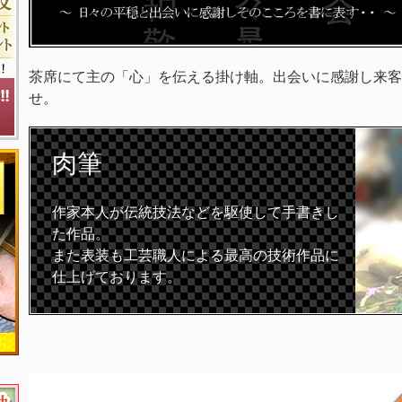
茶席にて主の「心」を伝える掛け軸。出会いに感謝し来客
せ。
肉筆
作家本人が伝統技法などを駆使して手書きし
た作品。
また表装も工芸職人による最高の技術作品に
仕上げております。