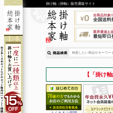
掛け軸（掛軸）販売通販サイト
全商品対象!
全国送料
業界最速お届
最短即日
【「掛け軸
よくあるご質問