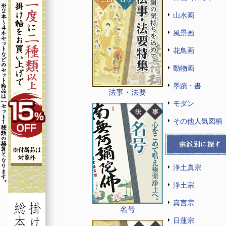
山水画
風景画
花鳥画
動物画
墨蹟・書
法事・法要
モダン
その他人気図柄
浄土真宗
浄土宗
真言宗
名号
日蓮宗