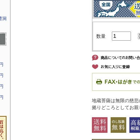
曹洞
数量
9円
9円
9円
9円
地蔵菩薩は無限の慈悲
拠りどころとしてお親