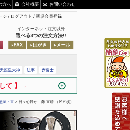
の方へ
会社概要
お問い合わせ
ージ
ログアウト
新規会員登録
インターネット注文以外
選べる3つの注文方法!!
FAX
はがき
メール
天照皇大神
法事
赤富士
まして 】→
墨蹟・書
> 日々心静か 藤 直晴 （尺五横）