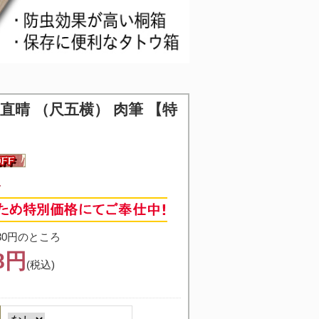
直晴 （尺五横） 肉筆 【特
4
30円のところ
38円
(税込)