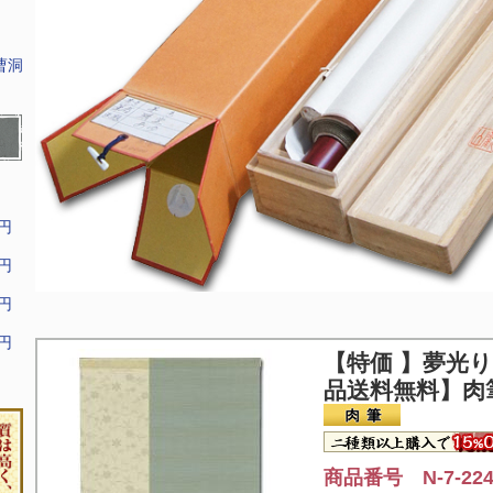
曹洞
9円
9円
9円
9円
【特価 】
夢光り
品送料無料】肉
商品番号 N-7-22