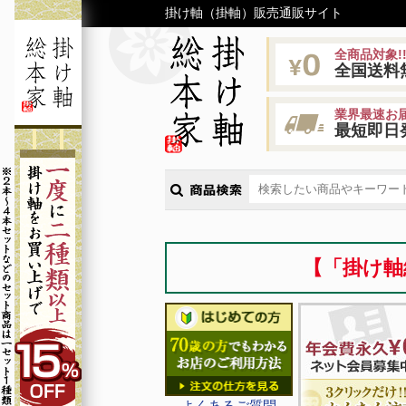
掛け軸（掛軸）販売通販サイト
全商品対象!
全国送料
業界最速お届
最短即日
【「掛け軸
よくあるご質問