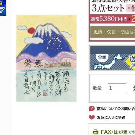
風鎮・矢筈・防虫香
数量