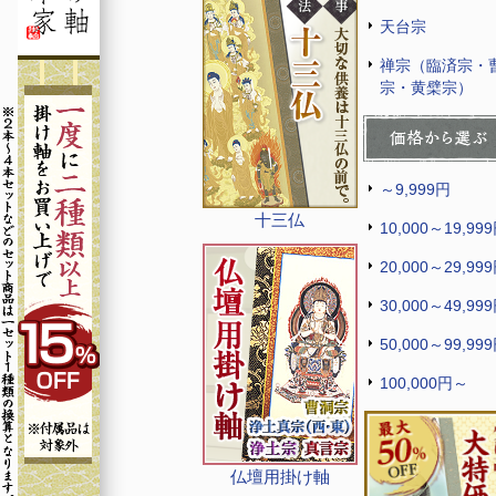
天台宗
禅宗（臨済宗・
宗・黄檗宗）
～9,999円
十三仏
10,000～19,99
20,000～29,99
30,000～49,99
50,000～99,99
100,000円～
仏壇用掛け軸