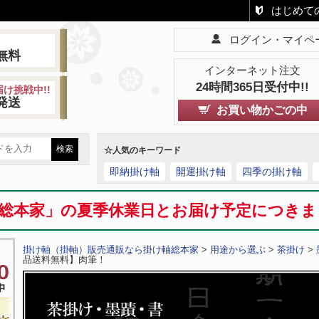
はじめて
ログイン・マイペ
!
無料
インターネット注文
24時間365日受付中!!
け挑戦中!!
発送
お買い物かごの中
☆人気のキーワード
即納掛け軸
開運掛け軸
四季の掛け軸
総本家」の夏季休業日とお届け予定につき
掛け軸（掛軸）販売通販なら掛け軸総本家
>
用途から選ぶ
>
茶掛け
>
品送料無料】肉筆！