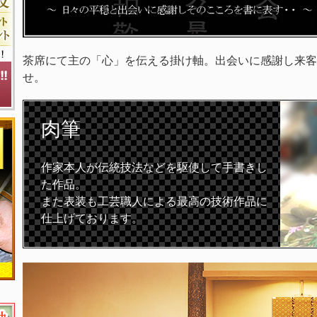
茶席にて主の「心」を伝える掛け軸。出会いに感謝し来客
せ。
肉筆
作家本人が伝統技法などを駆使して手書きし
た作品。
また表装も工芸職人による最高の技術作品に
仕上げております。