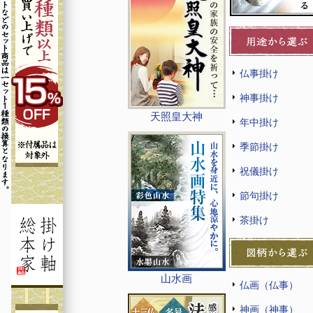
仏事掛け
神事掛け
天照皇大神
年中掛け
季節掛け
祝儀掛け
節句掛け
茶掛け
山水画
仏画（仏事）
神画（神事）