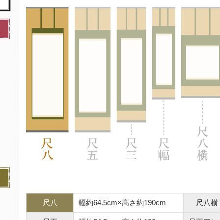
尺八
幅約64.5cm×高さ約190cm
尺八横