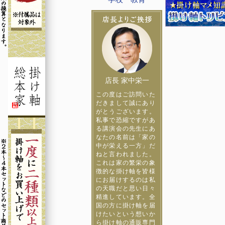
店長 家中栄一
この度はご訪問いた
だきまして誠にあり
がとうございます。
私事で恐縮ですがあ
る講演会の先生にあ
なたの名前は「家の
中が栄える一方」だ
ねと言われました。
これは家の繁栄の象
徴的な掛け軸を皆様
にお届けするのは私
の天職だと思い日々
精進しています。全
国の方に掛け軸を届
けたいという想いか
ら掛け軸の通販専門