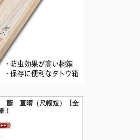
 藤 直晴（尺幅短）【全
筆！
4