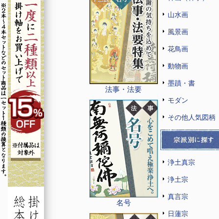
山水画
風景画
花鳥画
動物画
墨蹟・書
法事・法要
モダン
その他人気図柄
浄土真宗
浄土宗
真言宗
名号
日蓮宗