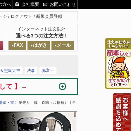
の方へ
会社概要
お問い合わせ
ージ
ログアウト
新規会員登録
インターネット注文以外
選べる3つの注文方法!!
FAX
はがき
メール
天照皇大神
法事
赤富士
まして 】→
墨蹟・書
> 夢光り 藤 直晴（尺幅短）【全