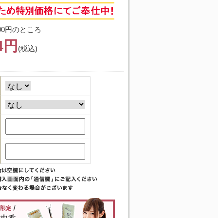
90円のところ
94円
(税込)