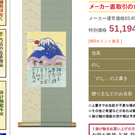
メーカー通常価格83,4
51,1
特別価格
[465ポイント進呈 ]
包装
のし
「のし」の上書き
贈り主などのお名前