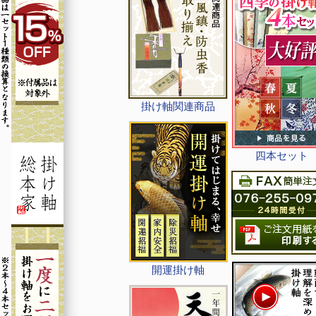
掛け軸関連商品
四本セット
開運掛け軸