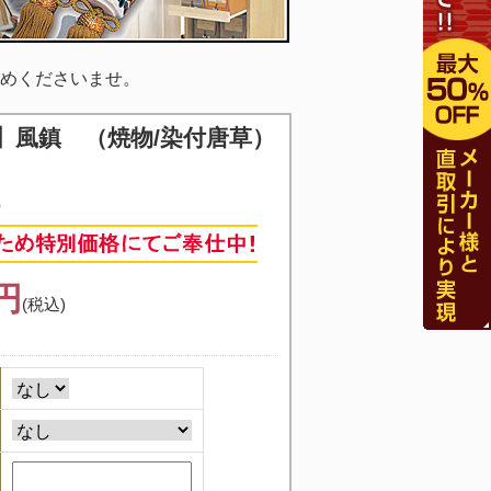
めくださいませ。
】
風鎮 （焼物/染付唐草）
6
9円
(税込)