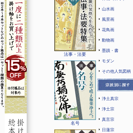
山水画
風景画
花鳥画
動物画
墨蹟・書
法事・法要
モダン
その他人気図柄
浄土真宗
浄土宗
真言宗
名号
日蓮宗