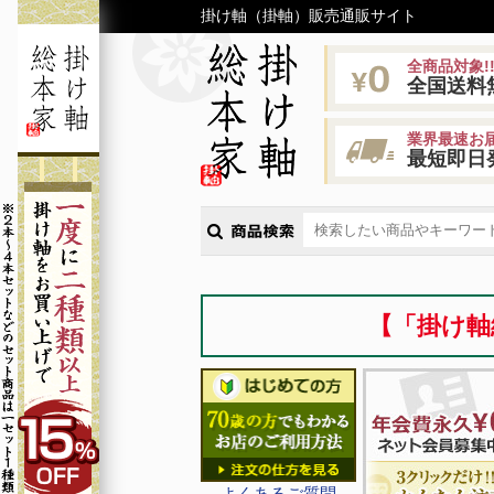
掛け軸（掛軸）販売通販サイト
全商品対象!
全国送料
業界最速お届
最短即日
【「掛け軸
よくあるご質問