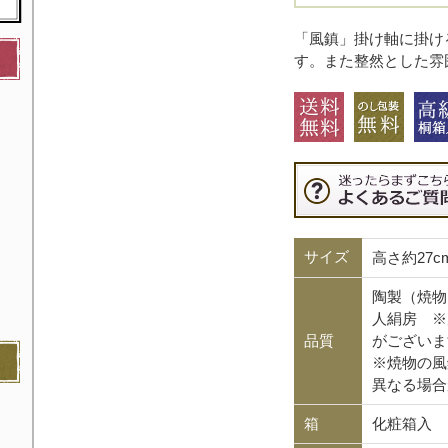
「風鎮」掛け軸に掛け
す。また整然とした雰
サイズ
高さ約27
陶製（焼物
人絹房 ※
品質
がございま
※焼物の風
異なる場合
箱
化粧箱入