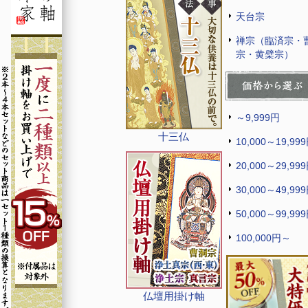
天台宗
禅宗（臨済宗・
宗・黄檗宗）
～9,999円
十三仏
10,000～19,99
20,000～29,99
30,000～49,99
50,000～99,99
100,000円～
仏壇用掛け軸