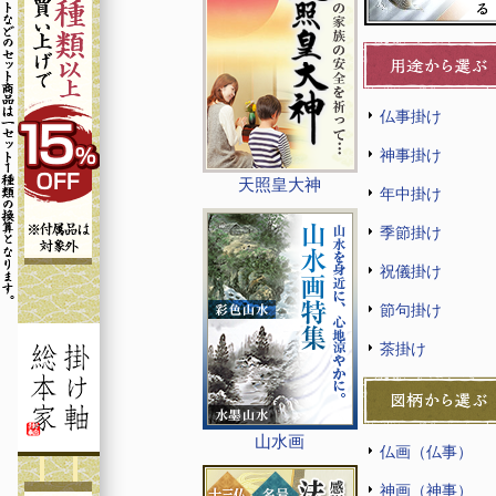
仏事掛け
神事掛け
天照皇大神
年中掛け
季節掛け
祝儀掛け
節句掛け
茶掛け
山水画
仏画（仏事）
神画（神事）