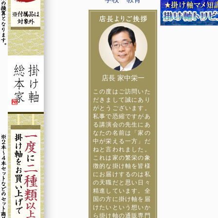
店長 家中栄一
この度はご訪問いた
だきまして誠にあり
がとうございます。
私事で恐縮ですがあ
る講演会の先生にあ
なたの名前は「家の
中が栄える一方」だ
ねと言われました。
これは家の繁栄の象
徴的な掛け軸を皆様
にお届けするのは私
の天職だと思い日々
精進しています。全
国の方に掛け軸を届
けたいという想いか
ら掛け軸の通販専門