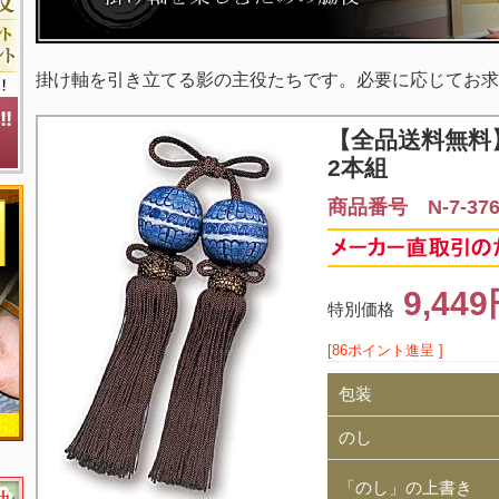
掛け軸を引き立てる影の主役たちです。必要に応じてお求
【全品送料無料
2本組
商品番号 N-7-37
9,44
特別価格
[86ポイント進呈 ]
包装
のし
「のし」の上書き