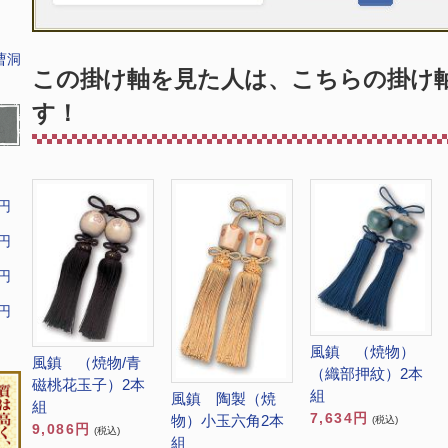
曹洞
この掛け軸を見た人は、こちらの掛け
す！
9円
9円
9円
9円
風鎮 （焼物）
風鎮 （焼物/青
（織部押紋）2本
磁桃花玉子）2本
組
風鎮 陶製（焼
組
7,634円
物）小玉六角2本
(税込)
9,086円
(税込)
組