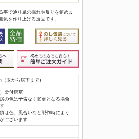
る事で通り風の揺れや反りを鎮めま
囲気を作り上げる逸品です。
cm（玉から房下まで）
）染付唐草
房の色は予告なく変更となる場合
す
鎮は色、風合いなど製作時により
がございます