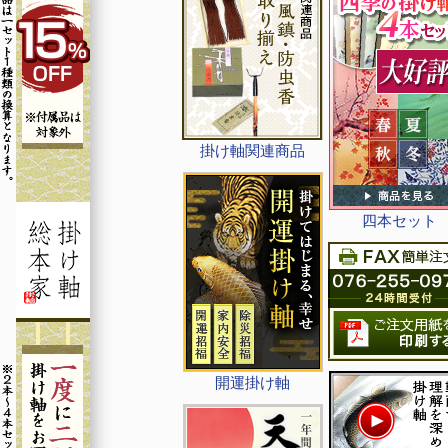
掛け軸関連商品
四本セット
開運掛け軸