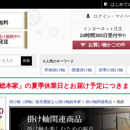
はじめて
ログイン・マイペ
!
無料
インターネット注文
24時間365日受付中!!
け挑戦中!!
発送
お買い物かごの中
☆人気のキーワード
即納掛け軸
開運掛け軸
四季の掛け軸
総本家」の夏季休業日とお届け予定につき
掛け軸（掛軸）販売通販なら掛け軸総本家
>
掛け軸関連商品
> 風鎮 