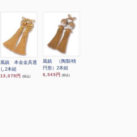
風鎮 （陶製/楕
風鎮 本金金具透
円形）2本組
し2本組
6,545円
13,079円
(税込)
(税込)