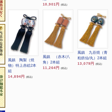
10,901円
(税込)
風鎮 九谷焼（青
風鎮 （赤木/八
粒鉄仙/丸）2本組
風鎮 陶製（焼
角）2本組
13,079円
(税込)
物）特上赤絵2本
11,264円
(税込)
組
14,894円
(税込)