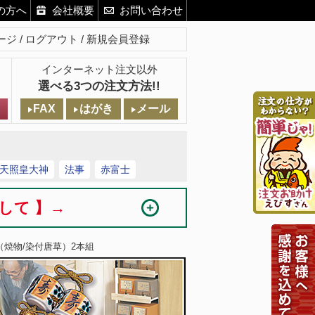
の方へ
会社概要
お問い合わせ
ージ
ログアウト
新規会員登録
インターネット注文以外
選べる3つの注文方法!!
FAX
はがき
メール
天照皇大神
法事
赤富士
まして 】→
（焼物/染付唐草）2本組