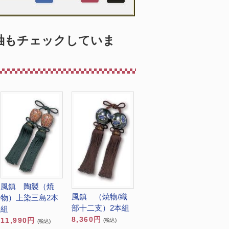
軸もチェックしていま
風鎮 陶製（焼
風鎮 （焼物/織
物）上染三島2本
部十二支）2本組
組
8,360円
11,990円
(税込)
(税込)