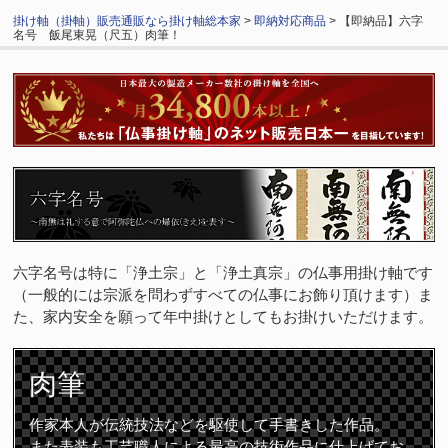
掛け軸（掛軸）販売通販なら掛け軸総本家
>
即納対応商品
> 【即納品】六字
名号 飯尾東晃（尺五）肉筆！
六字名号は特に「浄土宗」と「浄土真宗」の仏事用掛け軸です
（一般的には宗派を問わずすべての仏事にお飾り頂けます）ま
た、家内安全を願って年中掛けとしてもお掛けいただけます。
肉筆
作家本人が伝統技法などを駆使して手書きした作品。
また表装も工芸職人による最高の技術作品に仕上げてお