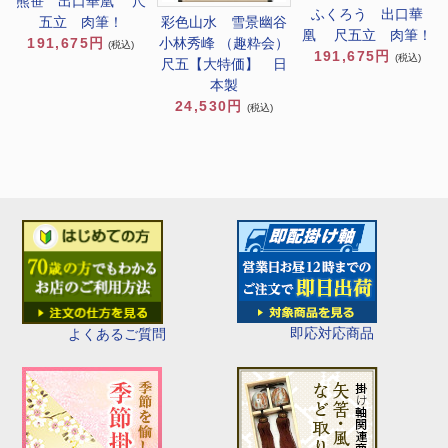
熊笹 出口華凰 尺
ふくろう 出口華
彩色山水 雪景幽谷
五立 肉筆！
凰 尺五立 肉筆！
小林秀峰 （趣粋会）
191,675円
(税込)
191,675円
(税込)
尺五【大特価】 日
本製
24,530円
(税込)
即応対応商品
よくあるご質問