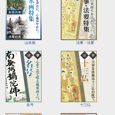
山水画
法事・法要
名号
十三仏