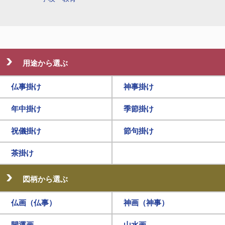
用途から選ぶ
仏事掛け
神事掛け
年中掛け
季節掛け
祝儀掛け
節句掛け
茶掛け
図柄から選ぶ
仏画（仏事）
神画（神事）
開運画
山水画