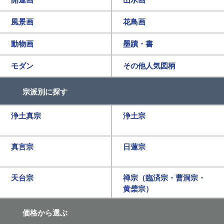
風景画
花鳥画
動物画
墨蹟・書
モダン
その他人気図柄
宗派別に探す
浄土真宗
浄土宗
真言宗
日蓮宗
天台宗
禅宗（臨済宗・曹洞宗・
黄檗宗）
価格から選ぶ