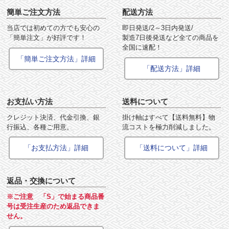
簡単ご注文方法
配送方法
当店では初めての方でも安心の
即日発送/2～3日内発送/
「簡単注文」が好評です！
製造7日後発送など全ての商品を
全国に速配！
「簡単ご注文方法」詳細
「配送方法」詳細
お支払い方法
送料について
クレジット決済、代金引換、銀
掛け軸はすべて【送料無料】物
行振込、各種ご用意。
流コストを極力削減しました。
「お支払方法」詳細
「送料について」詳細
返品・交換について
※ご注意 「S」で始まる商品番
号は受注生産のため返品できま
せん。