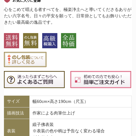
心をこめて唱える者すべてを、極楽浄土へと導いてくださるありが
たい六字名号。日々の平安を願って、日常掛としてもお飾りいただ
きたい最高級の逸品です。
サイズ
幅60cm×高さ190cm（尺五）
描画技法
作家による肉筆仕上げ
緞子佛表装
表装
※表装の色や柄は予告なく変わる場合