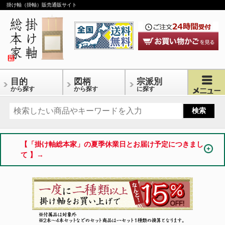
掛け軸（掛軸）販売通販サイト
目的
図柄
宗派別
から探す
から探す
に探す
【「掛け軸総本家」の夏季休業日とお届け予定につきまし
て 】→