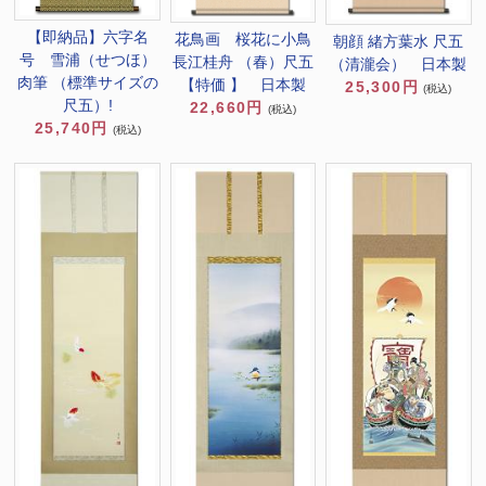
【即納品】六字名
花鳥画 桜花に小鳥
朝顔 緒方葉水 尺五
号 雪浦（せつほ）
長江桂舟 （春）尺五
（清瀧会） 日本製
肉筆 （標準サイズの
【特価 】 日本製
25,300円
(税込)
尺五）!
22,660円
(税込)
25,740円
(税込)