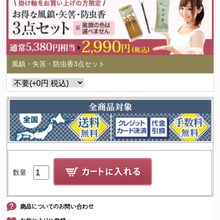
風鎮・矢筈・防虫香3点セット
数量