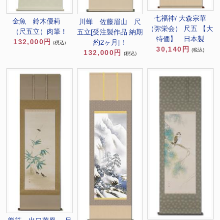
七福神/ 大森宗華
金魚 鈴木優莉
川蝉 佐藤眉山 尺
（弥栄会） 尺五 【大
（尺五立）肉筆！
五立[受注製作品 納期
特価】 日本製
132,000円
約2ヶ月]！
(税込)
30,140円
(税込)
132,000円
(税込)