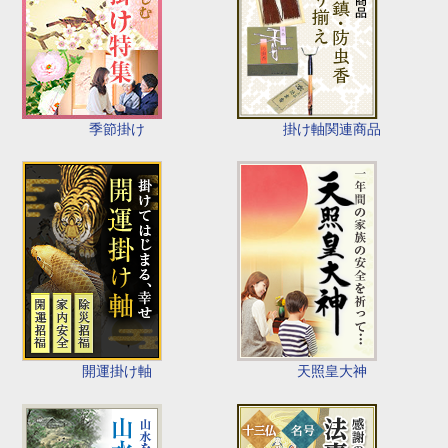
季節掛け
掛け軸関連商品
開運掛け軸
天照皇大神