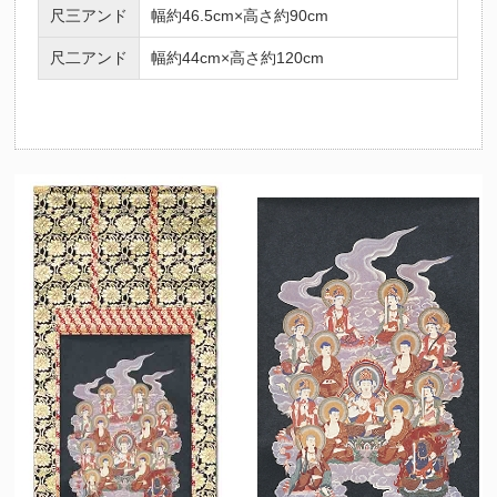
尺三アンド
幅約46.5cm×高さ約90cm
（十二支の守護仏にも起因）法要を期に祖先の供養とご自身やご家
族の守護を目的として心安らかな日々を過ごせるようこの掛け軸を
尺二アンド
幅約44cm×高さ約120cm
お掛けくださいませ。