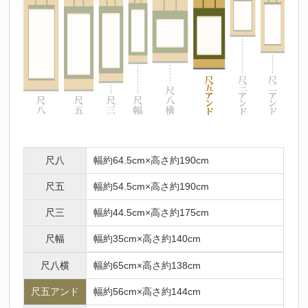
法要名
仏名
初七日
不動明王
ふどうみょうおう
二七日
釈迦如来
しゃかにょらい
三七日
文殊菩薩
もんじゅぼさつ
四七日
普賢菩薩
ふげんぼさつ
五七日
地蔵菩薩
じぞうぼさつ
六七日
弥勒菩薩
みろくぼさつ
七七日
薬師如来
やくしにょらい
尺八
幅約64.5cm×高さ約190cm
百カ日
観世音菩薩
かんのんぼさつ
尺五
幅約54.5cm×高さ約190cm
一周忌
勢至菩薩
せいしぼさつ
三回忌
阿弥陀如来
尺三
幅約44.5cm×高さ約175cm
あみだにょらい
七回忌
阿閃如来
あしゅくにょらい
尺幅
幅約35cm×高さ約140cm
十三回忌
大日如来
だいにちにょらい
尺八横
幅約65cm×高さ約138cm
三十三回忌
虚空蔵菩薩
こくうぞうぼさつ
尺五アンド
幅約56cm×高さ約144cm
十三仏の中には、人それぞれの守り本尊があるとされています。