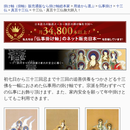
掛け軸（掛軸）販売通販なら掛け軸総本家
>
用途から選ぶ
>
仏事掛け
>
十三
仏
>
真言十三仏
> 十三仏・真言十三仏御大師入！
初七日から三十三回忌まで十三回の追善供養をつかさどる十三
佛を一幅におさめた仏事用の掛け軸です。宗派を問わずすべて
の仏事にお飾り頂けます。また、家内安全を願って年中掛けと
してもご利用できます。