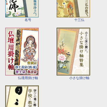
名号
十三仏
仏壇用掛け軸
小さな掛け軸