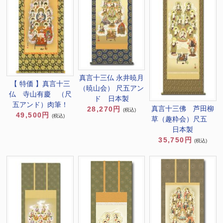
真言十三仏 永井暁月
【 特価 】真言十三
（暁山会） 尺五アン
仏 寺山有慶 （尺
ド 日本製
五アンド）肉筆！
真言十三佛 芦田柳
28,270円
(税込)
49,500円
(税込)
草（趣粋会）尺五
日本製
35,750円
(税込)