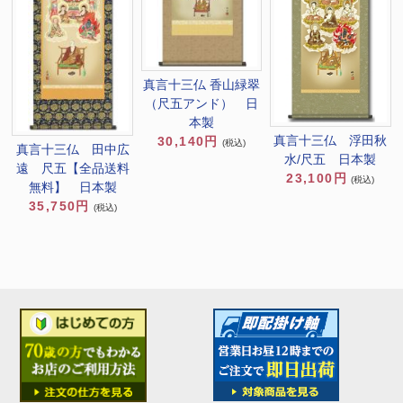
真言十三仏 香山緑翠
（尺五アンド） 日
本製
真言十三仏 浮田秋
30,140円
(税込)
真言十三仏 田中広
水/尺五 日本製
遠 尺五【全品送料
23,100円
(税込)
無料】 日本製
35,750円
(税込)