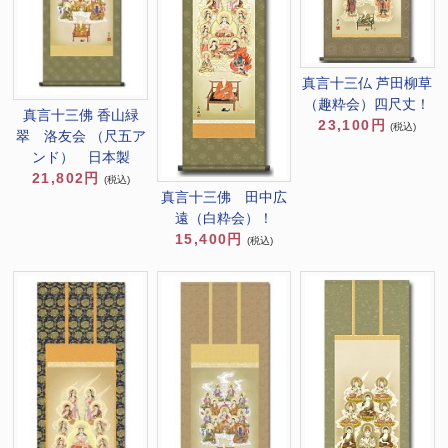
真言十三仏 芦田柳草
（趣粋会）四尺丈！
真言十三佛 香山緑
23,100円
(税込)
翠 洛友会 （尺五ア
ンド） 日本製
21,802円
(税込)
真言十三佛 田中広
遠（白粋会）！
15,400円
(税込)