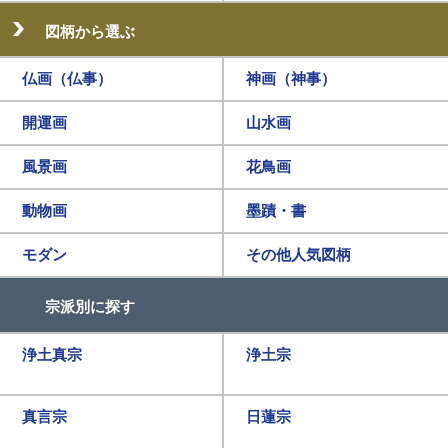
図柄から選ぶ
仏画（仏事）
神画（神事）
開運画
山水画
風景画
花鳥画
動物画
墨蹟・書
モダン
その他人気図柄
宗派別に探す
浄土真宗
浄土宗
真言宗
日蓮宗