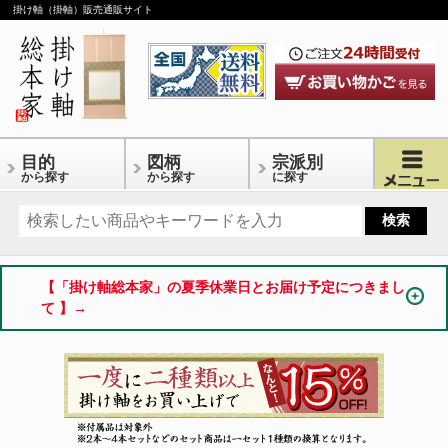
掛け軸（掛軸）販売通販サイト
目的
図柄
宗派別
から探す
から探す
に探す
【「掛け軸総本家」の夏季休業日とお届け予定につきまし
て 】→