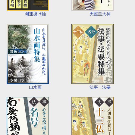
開運掛け軸
天照皇大神
山水画
法事・法要