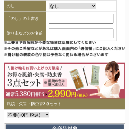
のし
「のし」の上書き
贈り主などのお名前
風鎮・矢筈・防虫香3点セット