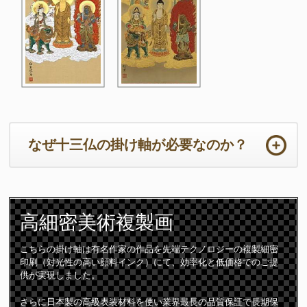
なぜ十三仏の掛け軸が必要なのか？
ご法事は初めての事ばかりで準備から当日までの心労は如何ばかり
かと存じます。法要の本来の目的において重要なのは供養するため
高細密
美術複製画
のご住職の読経や仏壇です。仏壇周りは一番大切な所となります。
ご住職はじめ参列者が注目される場所となりますので仏壇仏具や床
の間の掛け軸は特に配慮が必要となります。
こちらの掛け軸は有名作家の作品を先端テクノロジーの複製細密
印刷（対光性の高い顔料インク）にて、効率化と低価格でのご提
十三仏の掛け軸は初七日から三十三回忌までの合計「十三回の追善
供が実現しました。
供養」をつかさどる守護仏です。故人は十三の仏様に見守られなが
ら極楽浄土に導かれて成仏すると言われています。
さらに日本製の高級表装材料を使い業界最長の品質保証で長期保