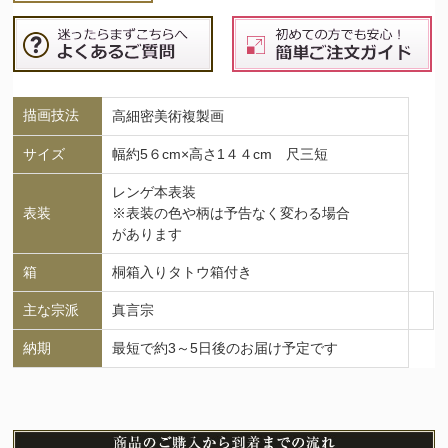
描画技法
高細密美術複製画
サイズ
幅約5６cm×高さ1４４cm 尺三短
レンゲ本表装
表装
※表装の色や柄は予告なく変わる場合
があります
箱
桐箱入りタトウ箱付き
主な宗派
真言宗
納期
最短で約3～5日後のお届け予定です