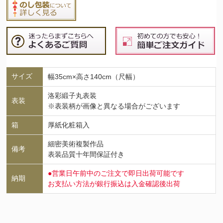
サイズ
幅35cm×高さ140cm（尺幅）
洛彩緞子丸表装
表装
※表装柄が画像と異なる場合がございます
箱
厚紙化粧箱入
細密美術複製作品
備考
表装品質十年間保証付き
●営業日午前中のご注文で即日出荷可能です
納期
お支払い方法が銀行振込は入金確認後出荷