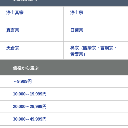
浄土真宗
浄土宗
真言宗
日蓮宗
天台宗
禅宗（臨済宗・曹洞宗・
黄檗宗）
価格から選ぶ
～9,999円
10,000～19,999円
20,000～29,999円
30,000～49,999円