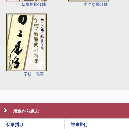
仏壇用掛け軸
小さな掛け軸
学校・教育
用途から選ぶ
仏事掛け
神事掛け