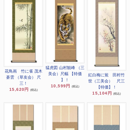
猛虎図 山村観峰 （三
花鳥画 竹に雀 茂木
美会）尺幅 【特価
紅白梅に鴬 田村竹
蒼雲 （草友会） 尺
】！
世（三美会） 尺三
三！
10,599円
(税込)
【特価】！
15,620円
(税込)
15,104円
(税込)