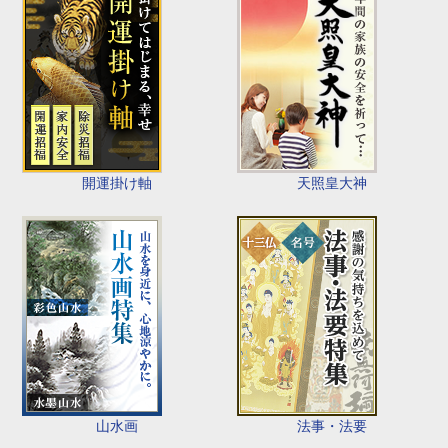
開運掛け軸
天照皇大神
山水画
法事・法要