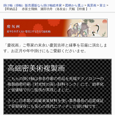
掛け軸（掛軸）販売通販なら掛け軸総本家
>
図柄から選ぶ
>
風景画
>
富士
>
【即納品】 赤富士飛鶴 瀬田功舟 （洛友会）尺幅 【特価 】！
「慶祝画」ご尊家の末永い慶賀吉祥と縁事を荘厳に演出しま
す。お正月や年中掛けにもご愛顧くださいませ。
高細密
美術複製画
こちらの掛け軸は有名作家の作品を先端テクノロジーの
複製細密印刷（対光性の高い顔料インク）にて、効率化
と低価格でのご提供が実現しました。
さらに日本製の高級表装材料を使い業界最長の品質保証
で長期保存にも安心の現代にマッチした掛け軸です。