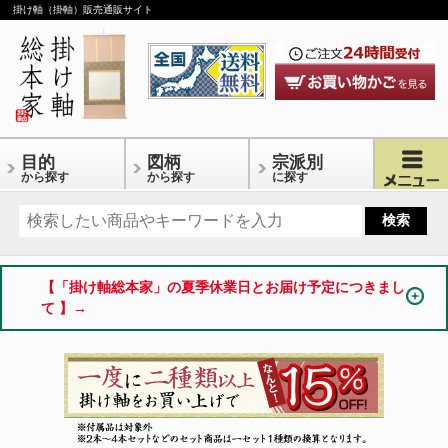
掛け軸（掛軸）販売通販サイト
目的
図柄
宗派別
から探す
から探す
に探す
【「掛け軸総本家」の夏季休業日とお届け予定につきまし
て 】→