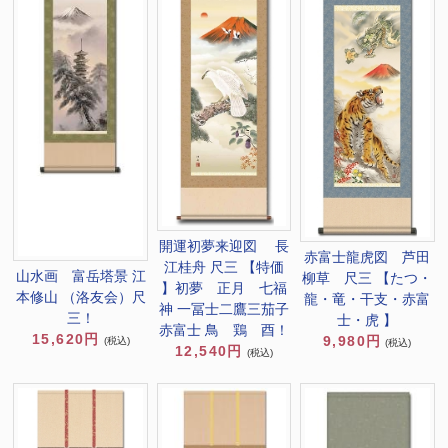
開運初夢来迎図 長
赤富士龍虎図 芦田
江桂舟 尺三 【特価
山水画 富岳塔景 江
柳草 尺三 【たつ・
】初夢 正月 七福
本修山 （洛友会）尺
龍・竜・干支・赤富
神 一冨士二鷹三茄子
三！
士・虎 】
赤富士 鳥 鶏 酉！
15,620円
9,980円
(税込)
(税込)
12,540円
(税込)