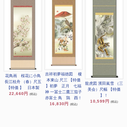
吉祥初夢福徳図 榎
花鳥画 桜花に小鳥
本東山 尺三 【特価
長江桂舟 （春）尺五
龍虎図 濱田嵐雪 （三
】初夢 正月 七福
【特価 】 日本製
美会）尺幅 【特価
神 一冨士二鷹三茄子
22,660円
(税込)
】！
赤富士 鳥 鶏 酉！
10,599円
(税込)
16,830円
(税込)