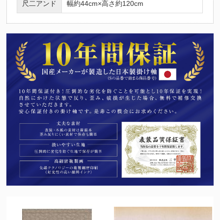
尺二アンド
幅約44cm×高さ約120cm