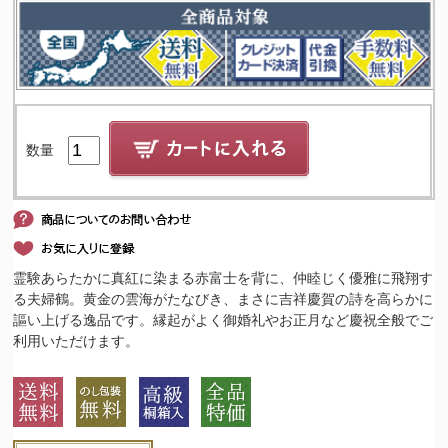
数量
霊験あらたかに真紅に染まる赤富士を背に、仲睦じく優雅に飛翔す
る夫婦鶴。黄金の雲海がたなびき、まさに吉祥慶賀の詩を高らかに
謳い上げる逸品です。縁起がよく御婚礼やお正月など慶祝全般でご
利用いただけます。