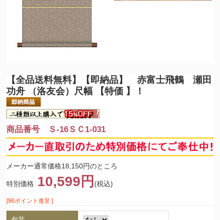
【全品送料無料】
【即納品】 赤富士飛鶴 瀬田
功舟 （洛友会）尺幅 【特価 】！
商品番号 Ｓ-16ＳＣ1-031
メーカー通常価格18,150円のところ
10,599円
特別価格
(税込)
[96ポイント進呈 ]
包装