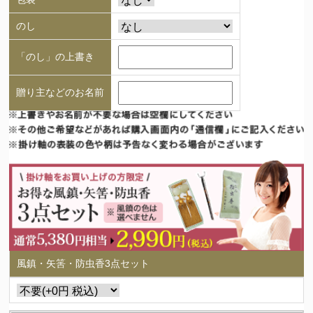
のし
「のし」の上書き
贈り主などのお名前
風鎮・矢筈・防虫香3点セット