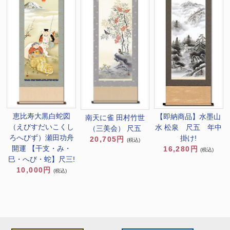
恵比寿大黒白蛇図
【即納商品】水墨山
南天に雀 田村竹世
（えびすだいこくし
水 松泉 尺五 年中
（三美会） 尺五
ろへびず）瀬田功舟
掛け!
20,705円
(税込)
開運 【干支・み・
16,280円
(税込)
巳・へび・蛇】尺三!
10,000円
(税込)