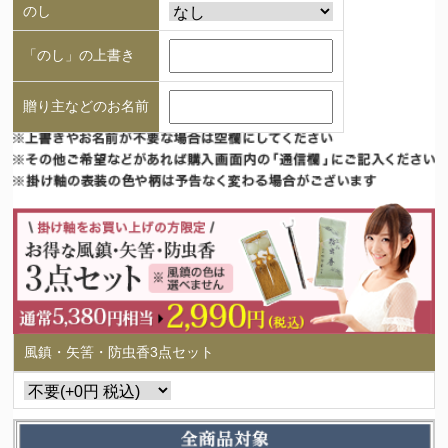
のし
「のし」の上書き
贈り主などのお名前
風鎮・矢筈・防虫香3点セット