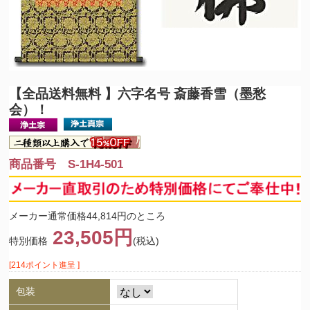
【全品送料無料 】
六字名号 斎藤香雪（墨愁
会）！
商品番号 S-1H4-501
メーカー通常価格44,814円のところ
23,505円
特別価格
(税込)
[214ポイント進呈 ]
包装