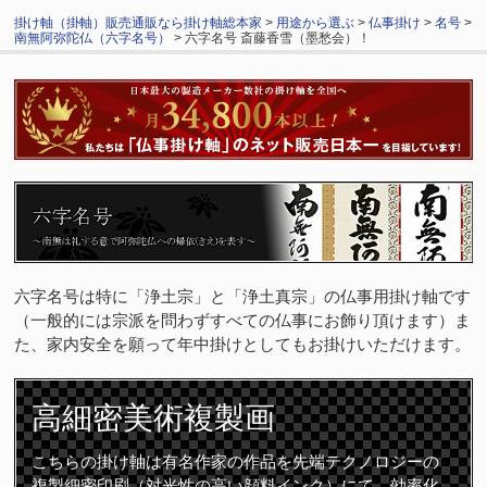
掛け軸（掛軸）販売通販なら掛け軸総本家
>
用途から選ぶ
>
仏事掛け
>
名号
>
南無阿弥陀仏（六字名号）
> 六字名号 斎藤香雪（墨愁会）！
六字名号は特に「浄土宗」と「浄土真宗」の仏事用掛け軸です
（一般的には宗派を問わずすべての仏事にお飾り頂けます）ま
た、家内安全を願って年中掛けとしてもお掛けいただけます。
高細密
美術複製画
こちらの掛け軸は有名作家の作品を先端テクノロジーの
複製細密印刷（対光性の高い顔料インク）にて、効率化