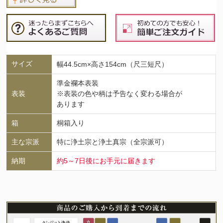
サイズ
幅44.5cm×高さ154cm（尺三短尺）
準金襴本表装
表装
※表装の色や柄は予告なく変わる場合が
あります
箱
桐箱入り
主な宗派
特に浄土宗と浄土真宗（全宗派可）
納期
約5～7日後にお手元に届きます