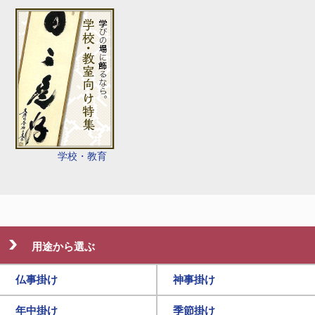
学校・教育
用途から選ぶ
仏事掛け
神事掛け
年中掛け
季節掛け