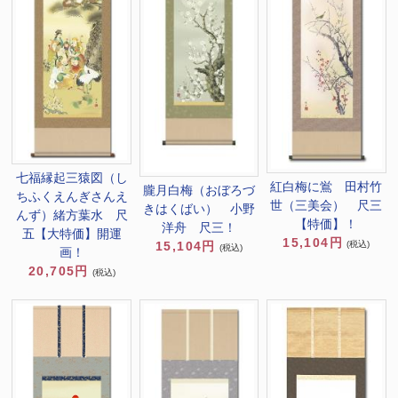
七福縁起三猿図（し
紅白梅に鴬 田村竹
朧月白梅（おぼろづ
ちふくえんぎさんえ
世（三美会） 尺三
きはくばい） 小野
んず）緒方葉水 尺
【特価】！
洋舟 尺三！
五【大特価】開運
15,104円
(税込)
15,104円
(税込)
画！
20,705円
(税込)