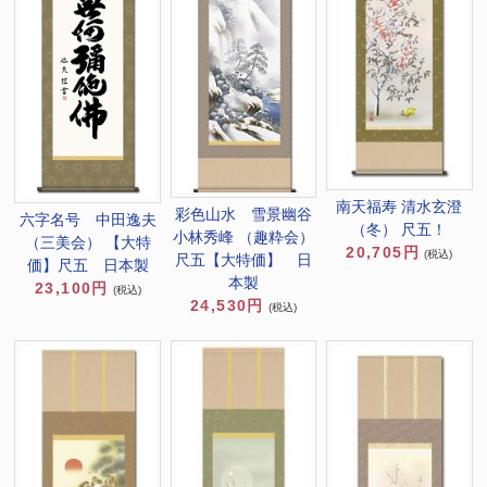
南天福寿 清水玄澄
彩色山水 雪景幽谷
六字名号 中田逸夫
（冬） 尺五！
小林秀峰 （趣粋会）
（三美会） 【大特
20,705円
(税込)
尺五【大特価】 日
価】尺五 日本製
本製
23,100円
(税込)
24,530円
(税込)