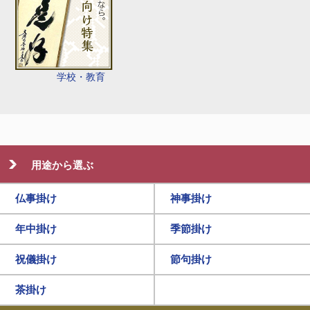
学校・教育
用途から選ぶ
仏事掛け
神事掛け
年中掛け
季節掛け
祝儀掛け
節句掛け
茶掛け