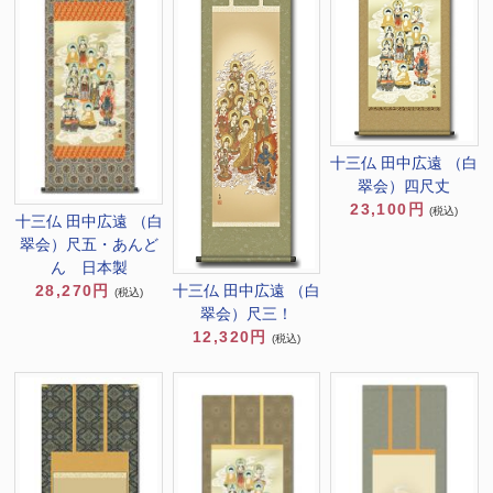
十三仏 田中広遠 （白
翠会）四尺丈
23,100円
(税込)
十三仏 田中広遠 （白
翠会）尺五・あんど
ん 日本製
28,270円
十三仏 田中広遠 （白
(税込)
翠会）尺三！
12,320円
(税込)