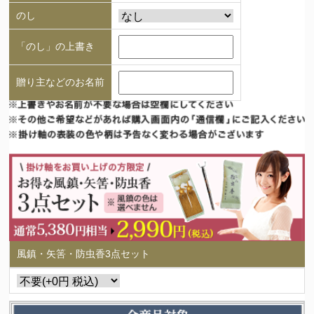
のし
「のし」の上書き
贈り主などのお名前
風鎮・矢筈・防虫香3点セット