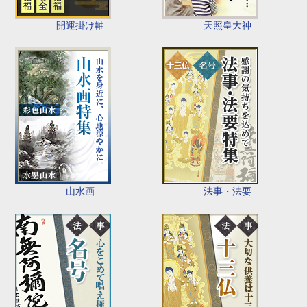
開運掛け軸
天照皇大神
山水画
法事・法要