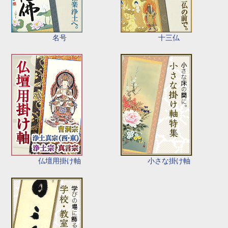
名号
十三仏
仏壇用掛け軸
小さな掛け軸