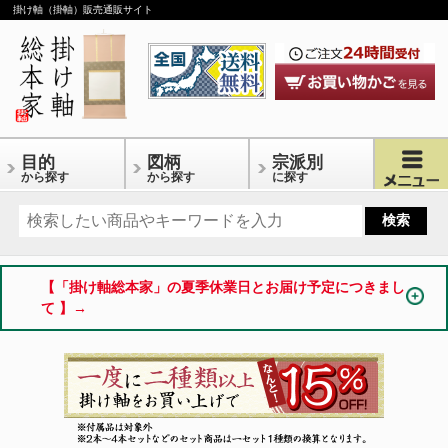
掛け軸（掛軸）販売通販サイト
目的
図柄
宗派別
から探す
から探す
に探す
【「掛け軸総本家」の夏季休業日とお届け予定につきまし
て 】→