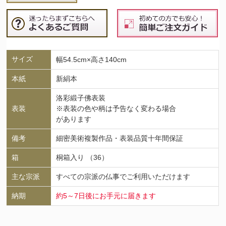
サイズ
幅54.5cm×高さ140cm
本紙
新絹本
洛彩緞子佛表装
表装
※表装の色や柄は予告なく変わる場合
があります
備考
細密美術複製作品・表装品質十年間保証
箱
桐箱入り （36）
主な宗派
すべての宗派の仏事でご利用いただけます
納期
約5～7日後にお手元に届きます