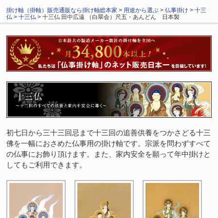
掛け軸（掛軸）販売通販なら掛け軸総本家
>
用途から選ぶ
>
仏事掛け
>
十三
仏
>
十三仏
> 十三仏 田中広遠 （白翠会）尺五・あんどん 日本製
初七日から三十三回忌まで十三回の追善供養をつかさどる十三
佛を一幅におさめた仏事用の掛け軸です。宗派を問わずすべて
の仏事にお飾り頂けます。また、家内安全を願って年中掛けと
してもご利用できます。