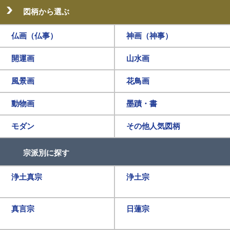
図柄から選ぶ
仏画（仏事）
神画（神事）
開運画
山水画
風景画
花鳥画
動物画
墨蹟・書
モダン
その他人気図柄
宗派別に探す
浄土真宗
浄土宗
真言宗
日蓮宗