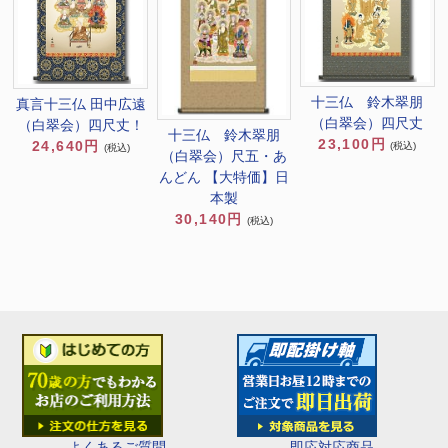
十三仏 鈴木翠朋
真言十三仏 田中広遠
（白翠会）四尺丈
（白翠会）四尺丈！
十三仏 鈴木翠朋
23,100円
24,640円
(税込)
(税込)
（白翠会）尺五・あ
んどん 【大特価】日
本製
30,140円
(税込)
即応対応商品
よくあるご質問