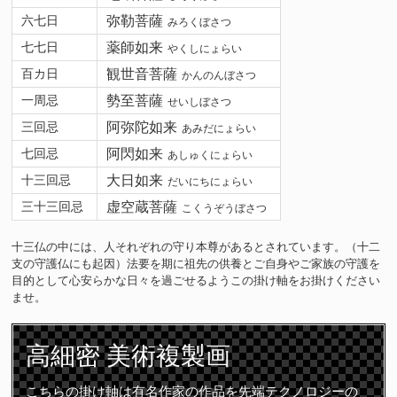
六七日
弥勒菩薩
みろくぼさつ
七七日
薬師如来
やくしにょらい
百カ日
観世音菩薩
かんのんぼさつ
一周忌
勢至菩薩
せいしぼさつ
三回忌
阿弥陀如来
あみだにょらい
七回忌
阿閃如来
あしゅくにょらい
十三回忌
大日如来
だいにちにょらい
三十三回忌
虚空蔵菩薩
こくうぞうぼさつ
十三仏の中には、人それぞれの守り本尊があるとされています。（十二
支の守護仏にも起因）法要を期に祖先の供養とご自身やご家族の守護を
目的として心安らかな日々を過ごせるようこの掛け軸をお掛けください
ませ。
高細密
美術複製画
こちらの掛け軸は有名作家の作品を先端テクノロジーの