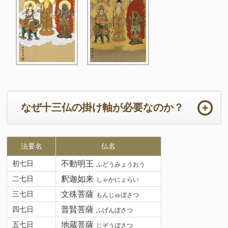
なぜ十三仏の掛け軸が必要なのか？
ご法事は初めての事ばかりで準備から当日までの心労は如何ばかり
法要名
仏名
かと存じます。法要の本来の目的において重要なのは供養するため
のご住職の読経や仏壇です。仏壇周りは一番大切な所となります。
初七日
不動明王
ふどうみょうおう
ご住職はじめ参列者が注目される場所となりますので仏壇仏具や床
二七日
釈迦如来
しゃかにょらい
の間の掛け軸は特に配慮が必要となります。
三七日
文殊菩薩
もんじゅぼさつ
十三仏の掛け軸は初七日から三十三回忌までの合計「十三回の追善
四七日
普賢菩薩
ふげんぼさつ
供養」をつかさどる守護仏です。故人は十三の仏様に見守られなが
ら極楽浄土に導かれて成仏すると言われています。
五七日
地蔵菩薩
じぞうぼさつ