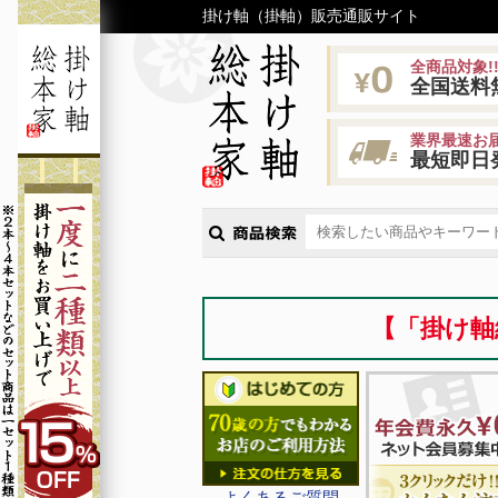
掛け軸（掛軸）販売通販サイト
全商品対象!
全国送料
業界最速お届
最短即日
【「掛け軸
よくあるご質問