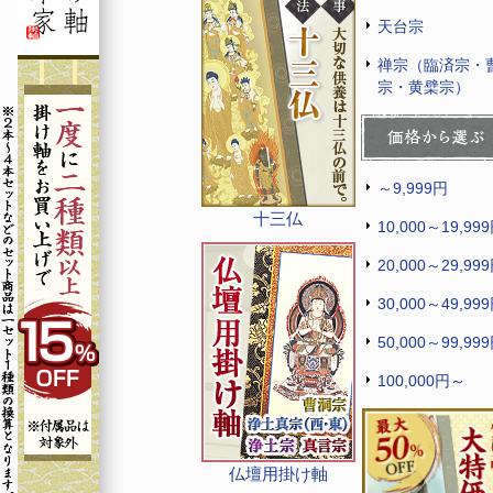
天台宗
禅宗（臨済宗・
宗・黄檗宗）
～9,999円
十三仏
10,000～19,99
20,000～29,99
30,000～49,99
50,000～99,99
100,000円～
仏壇用掛け軸