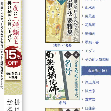
山水画
風景画
花鳥画
動物画
墨蹟・書
法事・法要
モダン
その他人気図柄
浄土真宗
浄土宗
真言宗
名号
日蓮宗