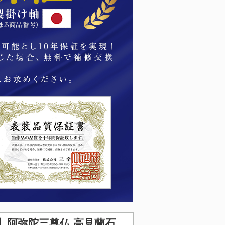
】
阿弥陀三尊仏 高見蘭石