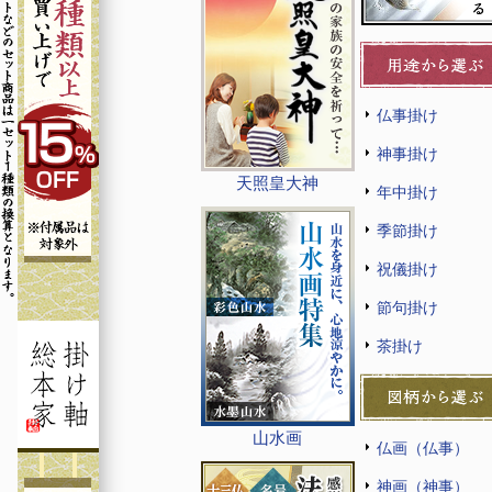
仏事掛け
神事掛け
天照皇大神
年中掛け
季節掛け
祝儀掛け
節句掛け
茶掛け
山水画
仏画（仏事）
神画（神事）