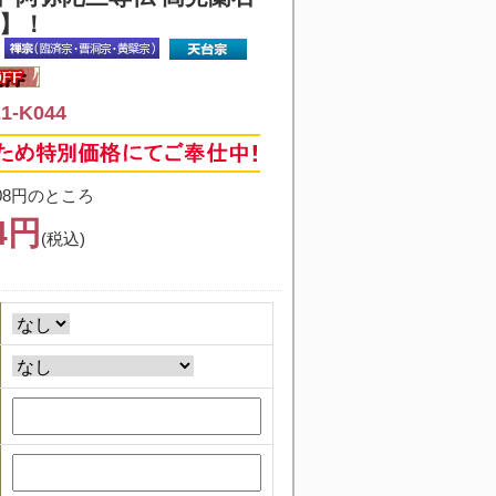
価】！
-K044
08円のところ
04円
(税込)