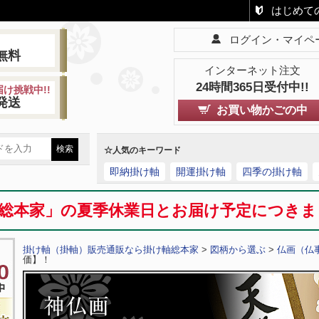
はじめて
ログイン・マイペ
!
無料
インターネット注文
24時間365日受付中!!
け挑戦中!!
発送
お買い物かごの中
☆人気のキーワード
即納掛け軸
開運掛け軸
四季の掛け軸
総本家」の夏季休業日とお届け予定につき
掛け軸（掛軸）販売通販なら掛け軸総本家
>
図柄から選ぶ
>
仏画（仏
価】！