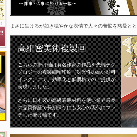
まさに生けるが如き穏やかな表情で人々の苦悩を慈愛とと
高細密
美術複製画
こちらの掛け軸は有名作家の作品を先端テク
ノロジーの複製細密印刷（対光性の高い顔料
インク）にて、効率化と低価格でのご提供が
実現しました。
さらに日本製の高級表装材料を使い業界最長
の品質保証で長期保存にも安心の現代にマッ
チした掛け軸です。