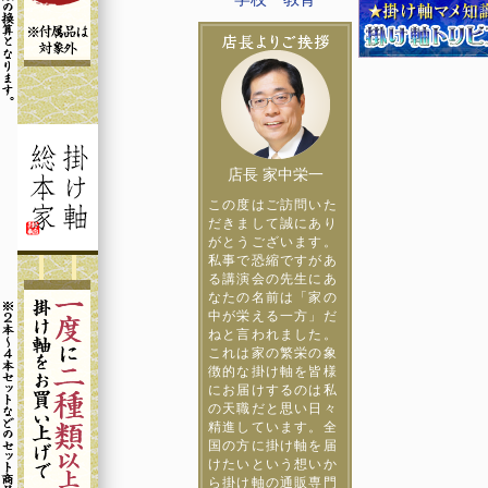
店長 家中栄一
この度はご訪問いた
だきまして誠にあり
がとうございます。
私事で恐縮ですがあ
る講演会の先生にあ
なたの名前は「家の
中が栄える一方」だ
ねと言われました。
これは家の繁栄の象
徴的な掛け軸を皆様
にお届けするのは私
の天職だと思い日々
精進しています。全
国の方に掛け軸を届
けたいという想いか
ら掛け軸の通販専門