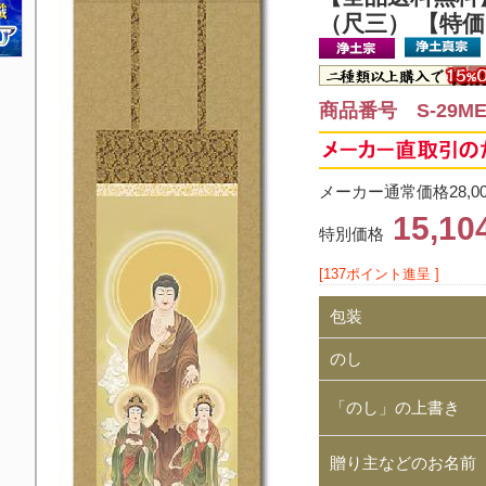
（尺三） 【特
商品番号 S-29ME1
メーカー通常価格28,0
15,1
特別価格
[137ポイント進呈 ]
包装
のし
「のし」の上書き
贈り主などのお名前