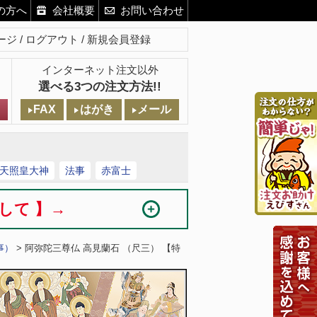
の方へ
会社概要
お問い合わせ
ージ
ログアウト
新規会員登録
インターネット注文以外
選べる3つの注文方法!!
FAX
はがき
メール
天照皇大神
法事
赤富士
まして 】→
事）
> 阿弥陀三尊仏 高見蘭石 （尺三） 【特