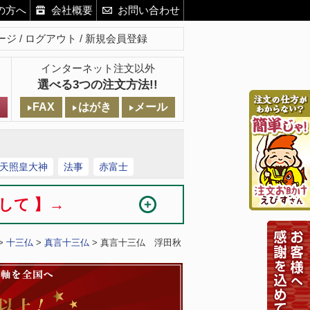
の方へ
会社概要
お問い合わせ
ージ
ログアウト
新規会員登録
インターネット注文以外
選べる3つの注文方法!!
FAX
はがき
メール
天照皇大神
法事
赤富士
まして 】→
>
十三仏
>
真言十三仏
> 真言十三仏 浮田秋