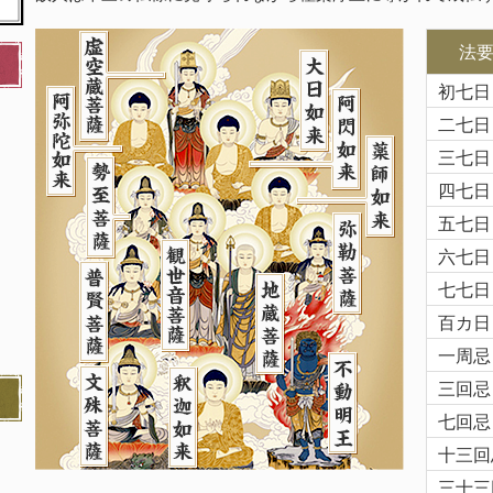
法
初七日
二七日
三七日
四七日
五七日
六七日
七七日
百カ日
一周忌
三回忌
七回忌
十三回
三十三