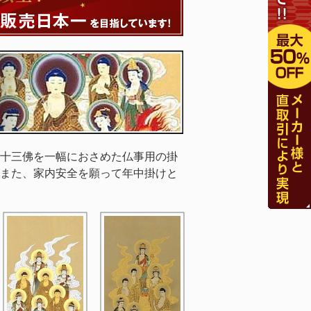
十三佛を一幅におさめた仏事用の掛
また、家内安全を願って年中掛けと