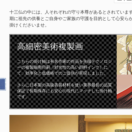
十三仏の中には、人それぞれの守り本尊があるとされていま
期に祖先の供養とご自身やご家族の守護を目的として心安ら
掛けくださいませ。
高細密
美術複製画
こちらの掛け軸は有名作家の作品を先端テクノロジ
ーの複製細密印刷（対光性の高い顔料インク）に
て、効率化と低価格でのご提供が実現しました。
さらに日本製の高級表装材料を使い業界最長の品質
保証で長期保存にも安心の現代にマッチした掛け軸
です。