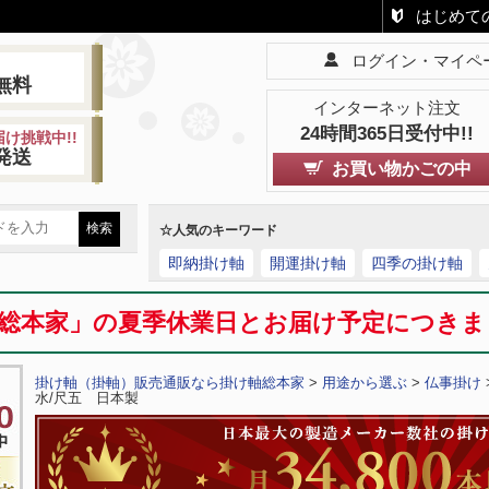
はじめて
ログイン・マイペ
!
無料
インターネット注文
24時間365日受付中!!
け挑戦中!!
発送
お買い物かごの中
☆人気のキーワード
即納掛け軸
開運掛け軸
四季の掛け軸
総本家」の夏季休業日とお届け予定につき
掛け軸（掛軸）販売通販なら掛け軸総本家
>
用途から選ぶ
>
仏事掛け
水/尺五 日本製