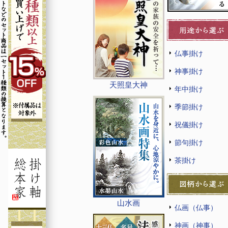
仏事掛け
神事掛け
天照皇大神
年中掛け
季節掛け
祝儀掛け
節句掛け
茶掛け
山水画
仏画（仏事）
神画（神事）