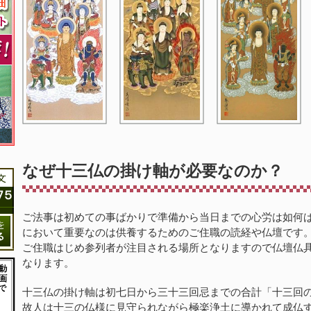
なぜ十三仏の掛け軸が必要なのか？
ご法事は初めての事ばかりで準備から当日までの心労は如何
において重要なのは供養するためのご住職の読経や仏壇です
ご住職はじめ参列者が注目される場所となりますので仏壇仏
なります。
十三仏の掛け軸は初七日から三十三回忌までの合計「十三回
故人は十三の仏様に見守られながら極楽浄土に導かれて成仏