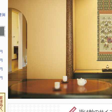
曹洞
9円
9円
9円
9円
掛け軸のサイ