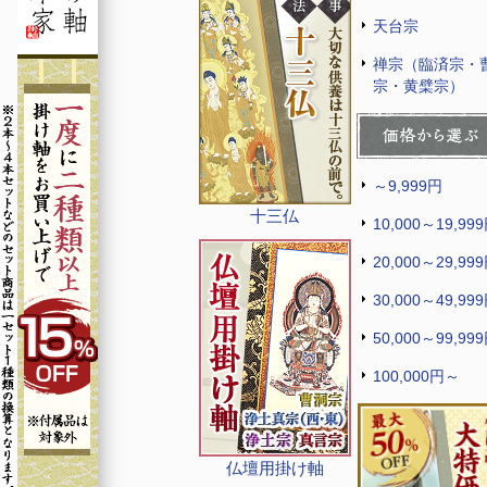
天台宗
禅宗（臨済宗・
宗・黄檗宗）
～9,999円
十三仏
10,000～19,99
20,000～29,99
30,000～49,99
50,000～99,99
100,000円～
仏壇用掛け軸