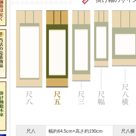
尺八
幅約64.5cm×高さ約190cm
尺八横