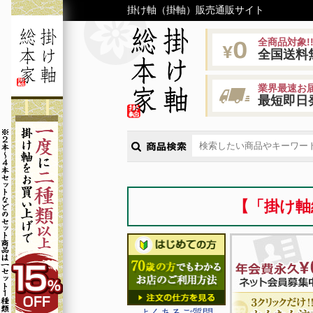
掛け軸（掛軸）販売通販サイト
全商品対象!
全国送料
業界最速お届
最短即日
【「掛け軸
よくあるご質問