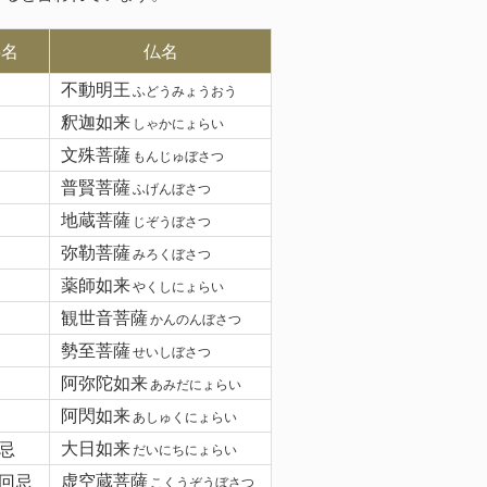
要名
仏名
不動明王
ふどうみょうおう
釈迦如来
しゃかにょらい
文殊菩薩
もんじゅぼさつ
普賢菩薩
ふげんぼさつ
地蔵菩薩
じぞうぼさつ
弥勒菩薩
みろくぼさつ
薬師如来
やくしにょらい
観世音菩薩
かんのんぼさつ
勢至菩薩
せいしぼさつ
阿弥陀如来
あみだにょらい
阿閃如来
あしゅくにょらい
忌
大日如来
だいにちにょらい
回忌
虚空蔵菩薩
こくうぞうぼさつ