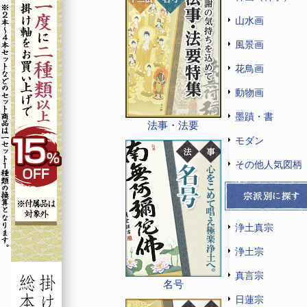
山水画
風景画
花鳥画
動物画
墨蹟・書
法事・法要
モダン
その他人気図柄
浄土真宗
浄土宗
真言宗
名号
日蓮宗