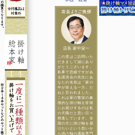
店長 家中栄一
この度はご訪問いた
だきまして誠にあり
がとうございます。
私事で恐縮ですがあ
る講演会の先生にあ
なたの名前は「家の
中が栄える一方」だ
ねと言われました。
これは家の繁栄の象
徴的な掛け軸を皆様
にお届けするのは私
の天職だと思い日々
精進しています。全
国の方に掛け軸を届
けたいという想いか
ら掛け軸の通販専門