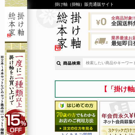
掛け軸（掛軸）販売通販サイト
全商品対象!
全国送料
業界最速お届
最短即日
【「掛け軸
よくあるご質問