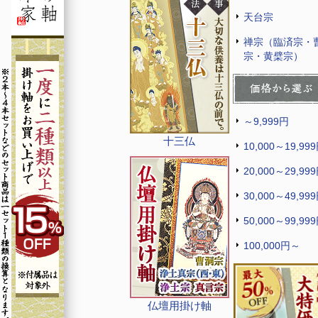
天台宗
禅宗（臨済宗・
宗・黄檗宗）
～9,999円
十三仏
10,000～19,99
20,000～29,99
30,000～49,99
50,000～99,99
100,000円～
仏壇用掛け軸