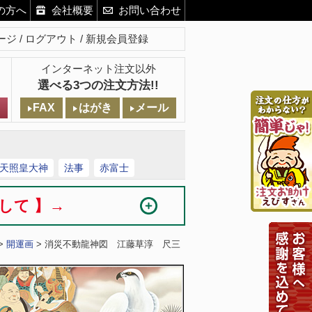
の方へ
会社概要
お問い合わせ
ージ
ログアウト
新規会員登録
インターネット注文以外
選べる3つの注文方法!!
FAX
はがき
メール
天照皇大神
法事
赤富士
まして 】→
>
開運画
> 消災不動龍神図 江藤草淳 尺三