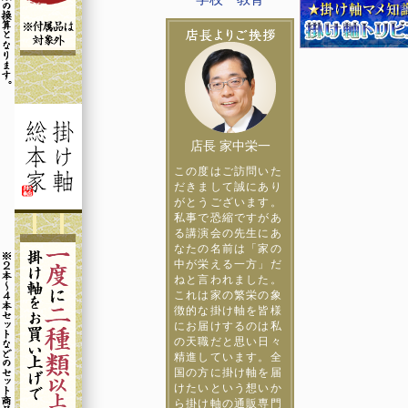
店長 家中栄一
この度はご訪問いた
だきまして誠にあり
がとうございます。
私事で恐縮ですがあ
る講演会の先生にあ
なたの名前は「家の
中が栄える一方」だ
ねと言われました。
これは家の繁栄の象
徴的な掛け軸を皆様
にお届けするのは私
の天職だと思い日々
精進しています。全
国の方に掛け軸を届
けたいという想いか
ら掛け軸の通販専門