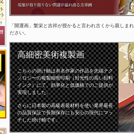
「開運画」繁栄と吉祥が授かると言われ古くから親しまれ
ださい。
高細密
美術複製画
こちらの掛け軸は有名作家の作品を先端テク
ノロジーの複製細密印刷（対光性の高い顔料
インク）にて、効率化と低価格でのご提供が
実現しました。
さらに日本製の高級表装材料を使い業界最長
の品質保証で長期保存にも安心の現代にマッ
チした掛け軸です。