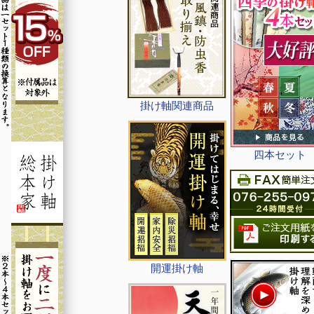
掛け軸関連商品
四本セット
開運掛け軸