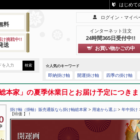
はじめて
ログイン・マイペ
!
無料
インターネット注文
24時間365日受付中!!
け挑戦中!!
発送
お買い物かごの中
☆人気のキーワード
即納掛け軸
開運掛け軸
四季の掛け軸
総本家」の夏季休業日とお届け予定につき
掛け軸（掛軸）販売通販なら掛け軸総本家
>
用途から選ぶ
>
年中掛け
【特価 】！