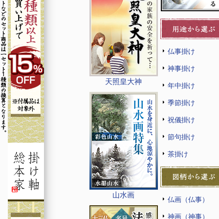
仏事掛け
神事掛け
天照皇大神
年中掛け
季節掛け
祝儀掛け
節句掛け
茶掛け
山水画
仏画（仏事）
神画（神事）