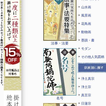
山水画
風景画
花鳥画
動物画
墨蹟・書
法事・法要
モダン
その他人気図柄
浄土真宗
浄土宗
真言宗
名号
日蓮宗