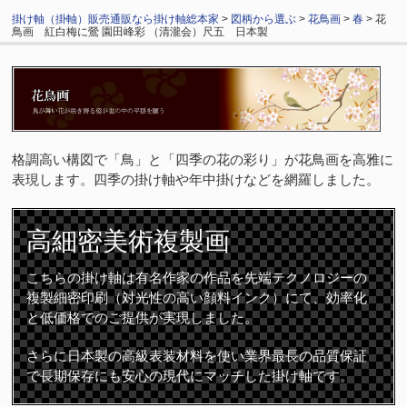
掛け軸（掛軸）販売通販なら掛け軸総本家
>
図柄から選ぶ
>
花鳥画
>
春
> 花
鳥画 紅白梅に鶯 園田峰彩 （清瀧会）尺五 日本製
格調高い構図で「鳥」と「四季の花の彩り」が花鳥画を高雅に
表現します。四季の掛け軸や年中掛けなどを網羅しました。
高細密
美術複製画
こちらの掛け軸は有名作家の作品を先端テクノロジーの
複製細密印刷（対光性の高い顔料インク）にて、効率化
と低価格でのご提供が実現しました。
さらに日本製の高級表装材料を使い業界最長の品質保証
で長期保存にも安心の現代にマッチした掛け軸です。