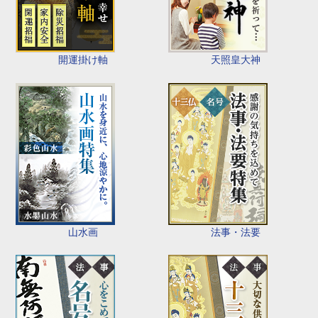
開運掛け軸
天照皇大神
山水画
法事・法要