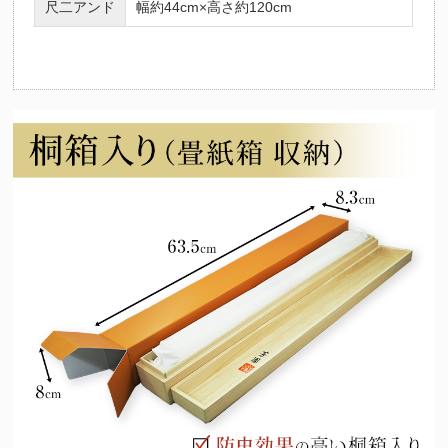
尺二アンド
幅約44cm×高さ約120cm