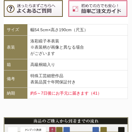
サイズ
幅54.5cm×高さ190cm（尺五）
洛彩緞子本表装
表装
※表装柄が画像と異なる場合
がございます
箱
高級桐箱入り
特殊工芸細密作品
備考
表装品質十年間保証付き
納期
約5～7日後にお手元に届きます（41）