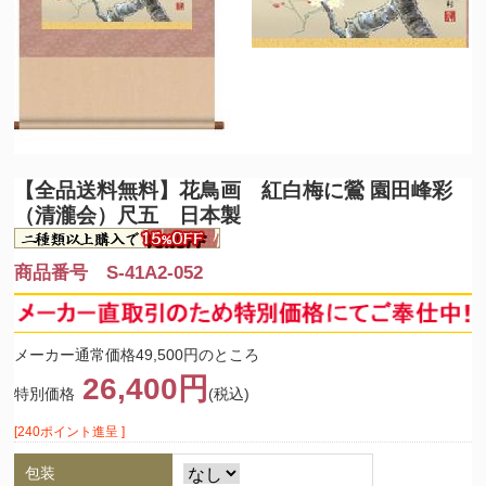
【全品送料無料】
花鳥画 紅白梅に鶯 園田峰彩
（清瀧会）尺五 日本製
商品番号 S-41A2-052
メーカー通常価格49,500円のところ
26,400円
特別価格
(税込)
[240ポイント進呈 ]
包装