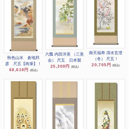
南天福寿 清水玄澄
六瓢 内田洋美 （三美
秋色山水 倉地邦
（冬） 尺五！
会） 尺五 日本製
彦 尺五【肉筆】！
20,705円
(税込)
25,300円
(税込)
68,618円
(税込)