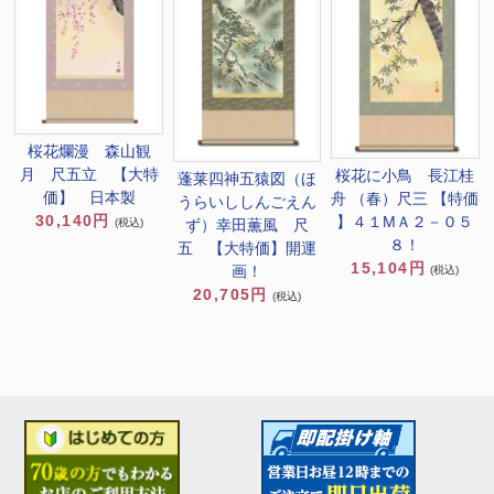
桜花爛漫 森山観
月 尺五立 【大特
桜花に小鳥 長江桂
蓬莱四神五猿図（ほ
価】 日本製
舟 （春）尺三 【特価
うらいししんごえん
30,140円
】４１MＡ２－０５
ず）幸田薫風 尺
(税込)
８！
五 【大特価】開運
15,104円
画！
(税込)
20,705円
(税込)