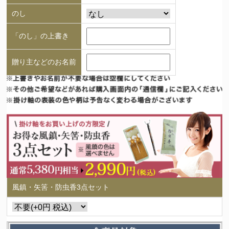
のし
「のし」の上書き
贈り主などのお名前
風鎮・矢筈・防虫香3点セット