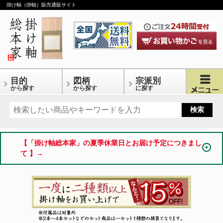
掛け軸（掛軸）販売通販サイト
目的
図柄
宗派別
から探す
から探す
に探す
【「掛け軸総本家」の夏季休業日とお届け予定につきまし
て 】→