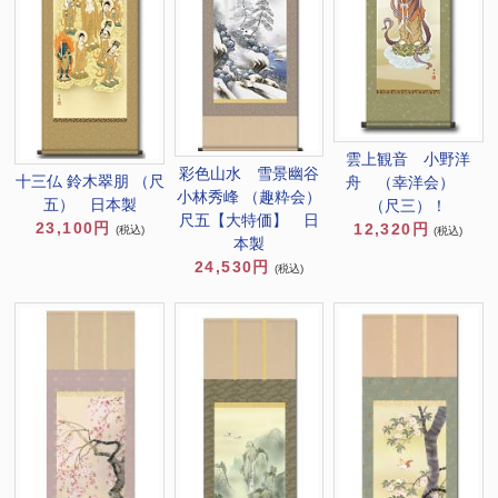
雲上観音 小野洋
彩色山水 雪景幽谷
十三仏 鈴木翠朋 （尺
舟 （幸洋会）
小林秀峰 （趣粋会）
五） 日本製
（尺三）！
尺五【大特価】 日
23,100円
12,320円
(税込)
(税込)
本製
24,530円
(税込)