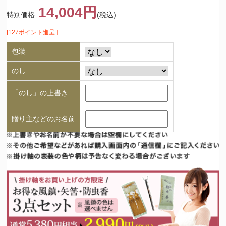
14,004円
特別価格
(税込)
[127ポイント進呈 ]
包装
のし
「のし」の上書き
贈り主などのお名前