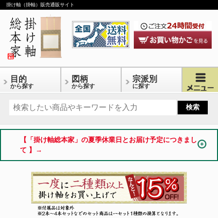
掛け軸（掛軸）販売通販サイト
目的
図柄
宗派別
から探す
から探す
に探す
【「掛け軸総本家」の夏季休業日とお届け予定につきまし
て 】→