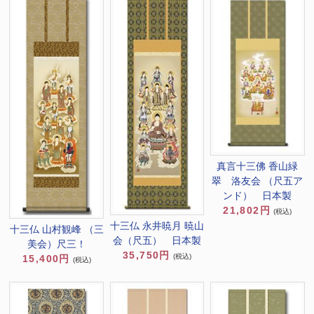
真言十三佛 香山緑
翠 洛友会 （尺五ア
ンド） 日本製
21,802円
(税込)
十三仏 永井暁月 暁山
十三仏 山村観峰 （三
会（尺五） 日本製
美会）尺三！
35,750円
(税込)
15,400円
(税込)