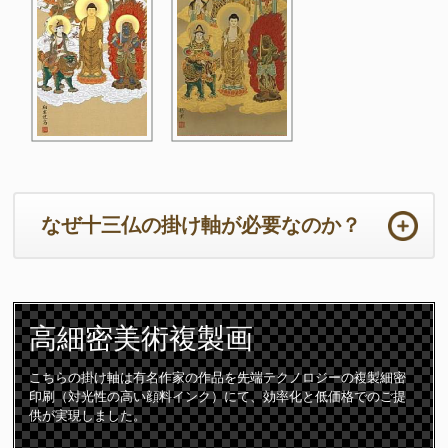
なぜ十三仏の掛け軸が必要なのか？
ご法事は初めての事ばかりで準備から当日までの心労は如何ばかり
かと存じます。法要の本来の目的において重要なのは供養するため
高細密
美術複製画
のご住職の読経や仏壇です。仏壇周りは一番大切な所となります。
ご住職はじめ参列者が注目される場所となりますので仏壇仏具や床
の間の掛け軸は特に配慮が必要となります。
こちらの掛け軸は有名作家の作品を先端テクノロジーの複製細密
印刷（対光性の高い顔料インク）にて、効率化と低価格でのご提
十三仏の掛け軸は初七日から三十三回忌までの合計「十三回の追善
供が実現しました。
供養」をつかさどる守護仏です。故人は十三の仏様に見守られなが