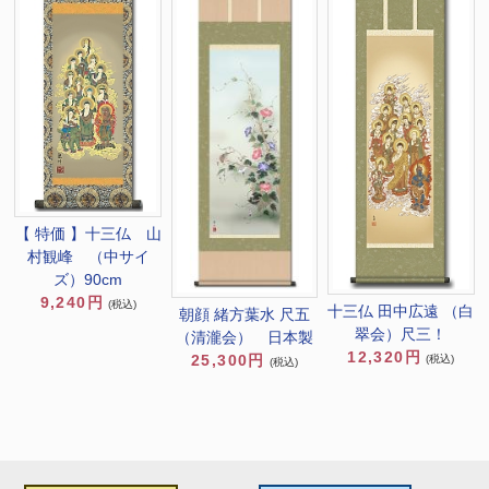
【 特価 】十三仏 山
村観峰 （中サイ
ズ）90cm
9,240円
(税込)
十三仏 田中広遠 （白
朝顔 緒方葉水 尺五
翠会）尺三！
（清瀧会） 日本製
12,320円
25,300円
(税込)
(税込)