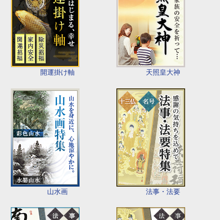
開運掛け軸
天照皇大神
山水画
法事・法要