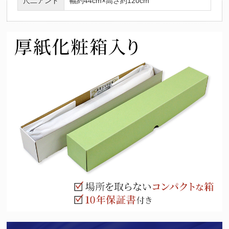
尺二アンド
幅約44cm×高さ約120cm