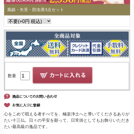
風鎮・矢筈・防虫香3点セット
数量
心をこめて唱える者すべてを、極楽浄土へと導いてくださるありが
たい十三仏。日々の平安を願って、日常掛としてもお飾りいただき
たい最高級の逸品です。