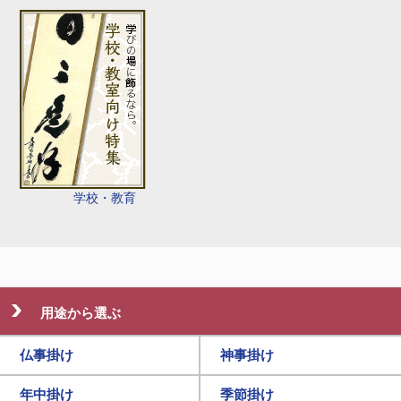
学校・教育
用途から選ぶ
仏事掛け
神事掛け
年中掛け
季節掛け