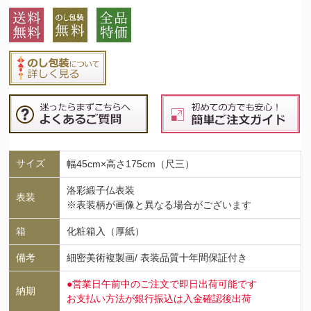
サイズ
幅45cm×高さ175cm（尺三）
洛彩緞子仏表装
表装
※表装柄が画像と異なる場合がございます
箱
化粧箱入（厚紙）
備考
細密美術複製画/ 表装品質十年間保証付き
●営業日午前中のご注文で即日出荷可能です
納期
お支払い方法が銀行振込は入金確認後出荷