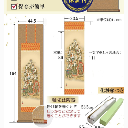
法要名
仏名
初七日
不動明王
ふどうみょうおう
二七日
釈迦如来
しゃかにょらい
三七日
文殊菩薩
もんじゅぼさつ
四七日
普賢菩薩
ふげんぼさつ
五七日
地蔵菩薩
じぞうぼさつ
六七日
弥勒菩薩
みろくぼさつ
七七日
薬師如来
やくしにょらい
百カ日
観世音菩薩
かんのんぼさつ
一周忌
勢至菩薩
せいしぼさつ
三回忌
阿弥陀如来
あみだにょらい
七回忌
阿閃如来
あしゅくにょらい
十三回忌
大日如来
だいにちにょらい
三十三回忌
虚空蔵菩薩
こくうぞうぼさつ