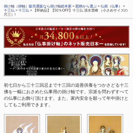
掛け軸（掛軸）販売通販なら掛け軸総本家
>
図柄から選ぶ
>
仏画（仏事）
>
十三仏
>
十三仏
> 【即納品】【50％OFF】十三仏 清水雲峰 （小さめサイズの
尺三）!
初七日から三十三回忌まで十三回の追善供養をつかさどる十三
佛を一幅におさめた仏事用の掛け軸です。宗派を問わずすべて
の仏事にお飾り頂けます。また、家内安全を願って年中掛けと
してもご利用できます。