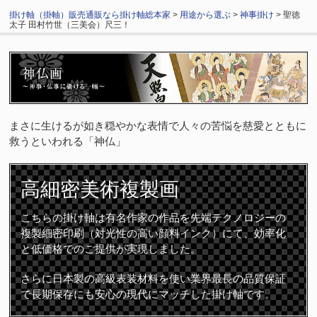
掛け軸（掛軸）販売通販なら掛け軸総本家
>
用途から選ぶ
>
神事掛け
> 聖徳
太子 田村竹世（三美会）尺三！
まさに生けるが如き穏やかな表情で人々の苦悩を慈愛とともに
救うといわれる「神仏」
高細密
美術複製画
こちらの掛け軸は有名作家の作品を先端テクノロジーの
複製細密印刷（対光性の高い顔料インク）にて、効率化
と低価格でのご提供が実現しました。
さらに日本製の高級表装材料を使い業界最長の品質保証
で長期保存にも安心の現代にマッチした掛け軸です。