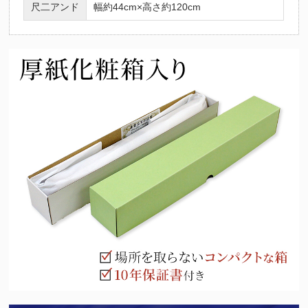
尺二アンド
幅約44cm×高さ約120cm