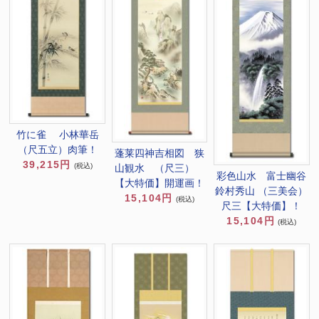
竹に雀 小林華岳
（尺五立）肉筆！
蓬莱四神吉相図 狭
39,215円
(税込)
山観水 （尺三）
彩色山水 富士幽谷
【大特価】開運画！
鈴村秀山 （三美会）
15,104円
(税込)
尺三【大特価】！
15,104円
(税込)