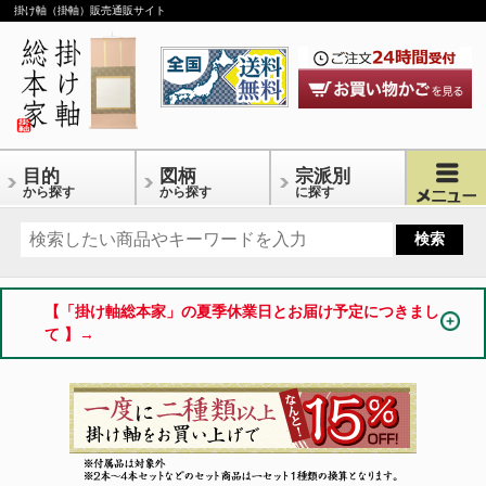
掛け軸（掛軸）販売通販サイト
目的
図柄
宗派別
から探す
から探す
に探す
【「掛け軸総本家」の夏季休業日とお届け予定につきまし
て 】→