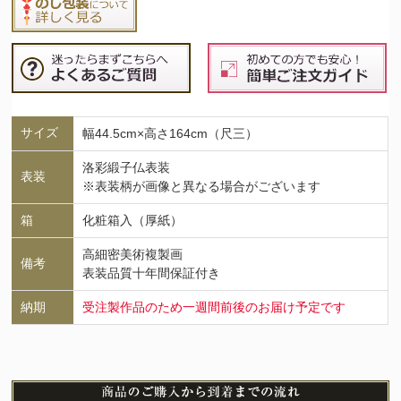
サイズ
幅44.5cm×高さ164cm（尺三）
洛彩緞子仏表装
表装
※表装柄が画像と異なる場合がございます
箱
化粧箱入（厚紙）
高細密美術複製画
備考
表装品質十年間保証付き
納期
受注製作品のため一週間前後のお届け予定です