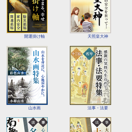
開運掛け軸
天照皇大神
山水画
法事・法要