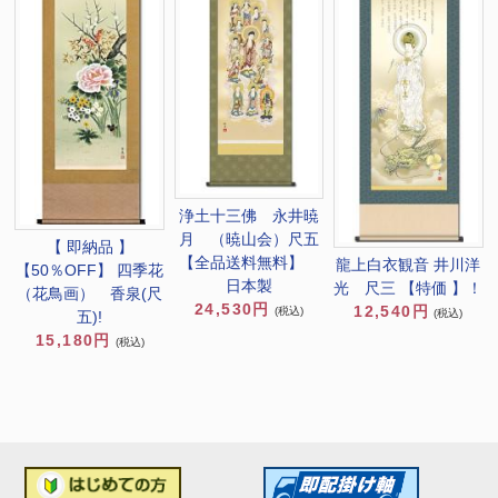
浄土十三佛 永井暁
月 （暁山会）尺五
【 即納品 】
【全品送料無料】
龍上白衣観音 井川洋
【50％OFF】 四季花
日本製
光 尺三 【特価 】！
（花鳥画） 香泉(尺
24,530円
12,540円
(税込)
(税込)
五)!
15,180円
(税込)