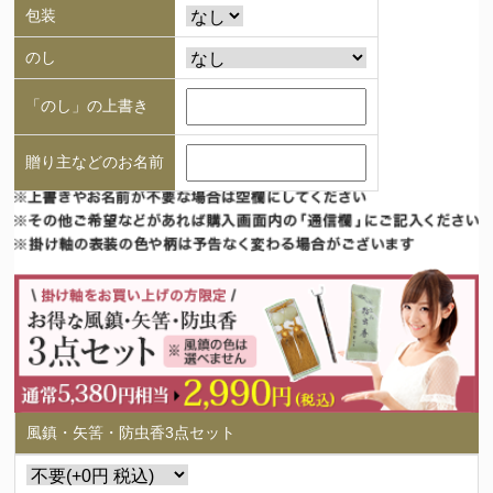
包装
のし
「のし」の上書き
贈り主などのお名前
風鎮・矢筈・防虫香3点セット