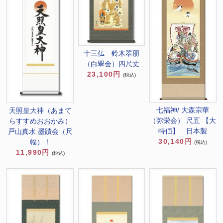
十三仏 鈴木翠朋
（白翠会）四尺丈
23,100円
(税込)
七福神/ 大森宗華
天照皇大神（あまて
（弥栄会） 尺五 【大
らすすめおおかみ）
特価】 日本製
戸山真水 墨蹟会（尺
30,140円
幅）！
(税込)
11,990円
(税込)