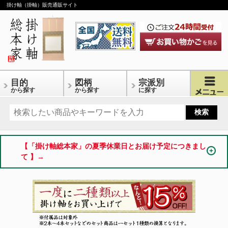
掛け軸（掛軸）販売通販サイト
目的
図柄
宗派別
から探す
から探す
に探す
【「掛け軸総本家」の夏季休業日とお届け予定につきまし
て 】→