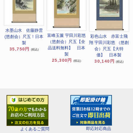
水墨山水 佐藤静雲
富峰玉簾 宇田川彩悠
彩色山水 赤富士飛
(悠創会）尺五！日本
（悠創会）尺五【全
翔 宇田川彩悠 （悠創
製
品送料無料】 日本
会）尺五【大特
35,750円
(税込)
製
価】 日本製
25,300円
30,140円
(税込)
(税込)
即応対応商品
よくあるご質問