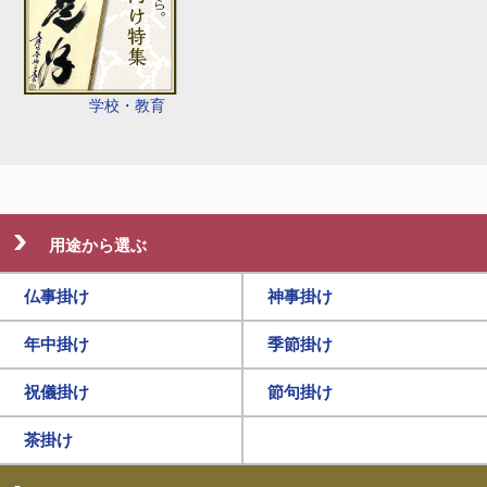
学校・教育
用途から選ぶ
仏事掛け
神事掛け
年中掛け
季節掛け
祝儀掛け
節句掛け
茶掛け