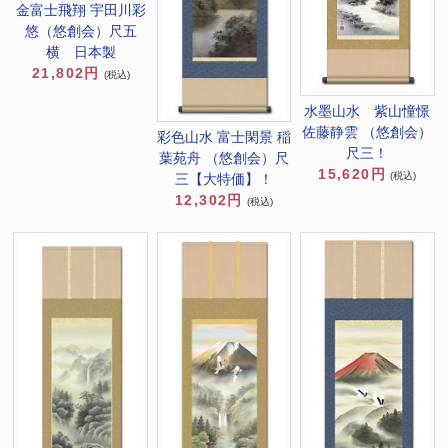
金富士飛翔 宇田川彩
悠（悠創会）尺五
横 日本製
21,802円
(税込)
水墨山水 紫山憧憬
佐藤静雲 （悠創会）
彩色山水 富士閑景 稲
尺三！
葉苑舟 （悠創会）尺
15,620円
(税込)
三【大特価】！
12,302円
(税込)