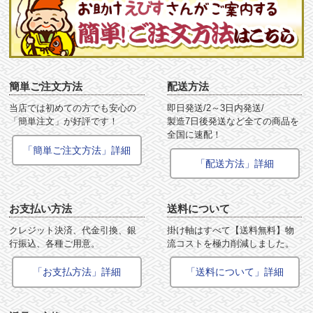
簡単ご注文方法
配送方法
当店では初めての方でも安心の
即日発送/2～3日内発送/
「簡単注文」が好評です！
製造7日後発送など全ての商品を
全国に速配！
「簡単ご注文方法」詳細
「配送方法」詳細
お支払い方法
送料について
クレジット決済、代金引換、銀
掛け軸はすべて【送料無料】物
行振込、各種ご用意。
流コストを極力削減しました。
「お支払方法」詳細
「送料について」詳細