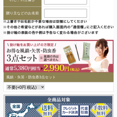
贈り主などのお名前
風鎮・矢筈・防虫香3点セット