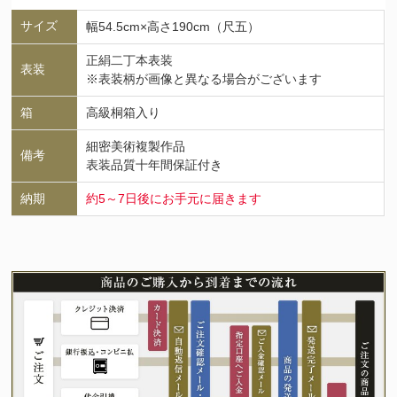
サイズ
幅54.5cm×高さ190cm（尺五）
正絹二丁本表装
表装
※表装柄が画像と異なる場合がございます
箱
高級桐箱入り
細密美術複製作品
備考
表装品質十年間保証付き
納期
約5～7日後にお手元に届きます