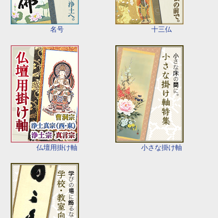
名号
十三仏
仏壇用掛け軸
小さな掛け軸