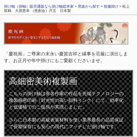
掛け軸（掛軸）販売通販なら掛け軸総本家
>
用途から探す
>
祝儀掛け
> 松上
双鶴 大原悠幸 （悠創会）尺五 日本製
「慶祝画」ご尊家の末永い慶賀吉祥と縁事を荘厳に演出しま
す。お正月や年中掛けにもご愛顧くださいませ。
高細密
美術複製画
こちらの掛け軸は有名作家の作品を先端テクノロジーの
複製細密印刷（対光性の高い顔料インク）にて、効率化
と低価格でのご提供が実現しました。
さらに日本製の高級表装材料を使い業界最長の品質保証
で長期保存にも安心の現代にマッチした掛け軸です。