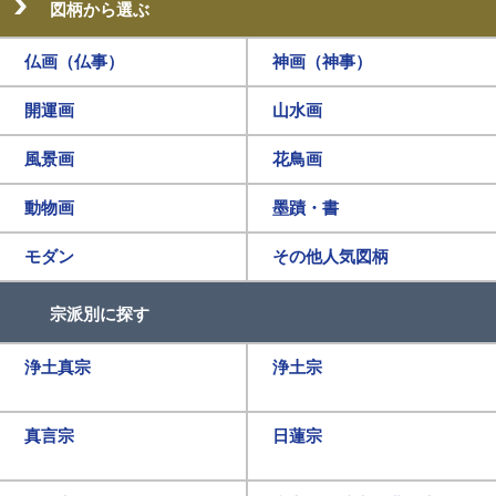
図柄から選ぶ
仏画（仏事）
神画（神事）
開運画
山水画
風景画
花鳥画
動物画
墨蹟・書
モダン
その他人気図柄
宗派別に探す
浄土真宗
浄土宗
真言宗
日蓮宗