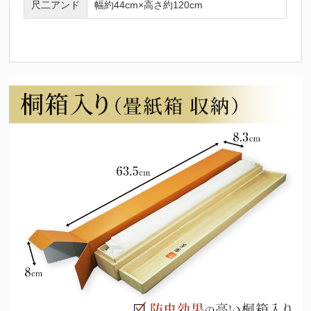
尺二アンド
幅約44cm×高さ約120cm