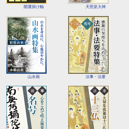
開運掛け軸
天照皇大神
山水画
法事・法要