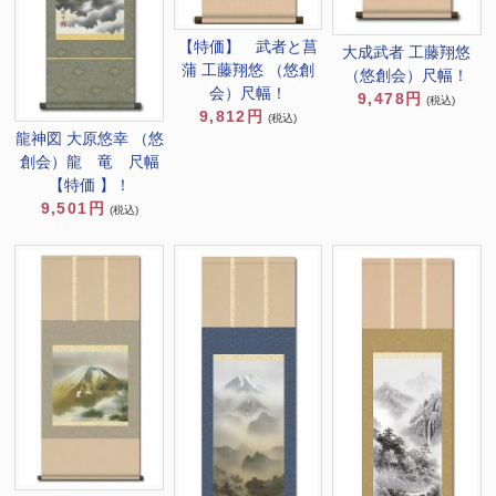
【特価】 武者と菖
大成武者 工藤翔悠
蒲 工藤翔悠 （悠創
（悠創会）尺幅！
会）尺幅！
9,478円
(税込)
9,812円
(税込)
龍神図 大原悠幸 （悠
創会）龍 竜 尺幅
【特価 】！
9,501円
(税込)