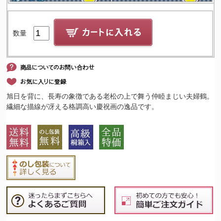
数量
旭日を背に、長寿の象徴である老松の上で舞う仲睦まじい夫婦鶴。
繊細な描線が冴える格調高い慶祝画の逸品です。