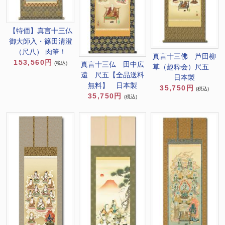
【特価】真言十三仏
御大師入・篠田清澄
（尺八） 肉筆！
真言十三佛 芦田柳
153,560円
(税込)
真言十三仏 田中広
草（趣粋会）尺五
遠 尺五【全品送料
日本製
無料】 日本製
35,750円
(税込)
35,750円
(税込)