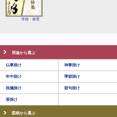
学校・教育
用途から選ぶ
仏事掛け
神事掛け
年中掛け
季節掛け
祝儀掛け
節句掛け
茶掛け
図柄から選ぶ