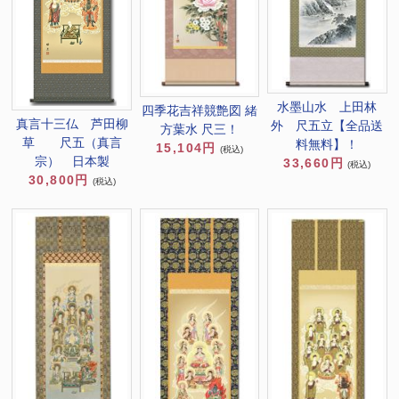
水墨山水 上田林
四季花吉祥競艶図 緒
真言十三仏 芦田柳
外 尺五立【全品送
方葉水 尺三！
草 尺五（真言
料無料】！
15,104円
(税込)
宗） 日本製
33,660円
(税込)
30,800円
(税込)