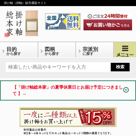
掛け軸（掛軸）販売通販サイト
目的
図柄
宗派別
から探す
から探す
に探す
【「掛け軸総本家」の夏季休業日とお届け予定につきまし
て 】→