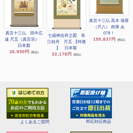
真言十三仏 高木 瑞香
（尺八） 肉筆 あ
真言十三仏 田中広
078！
七福神吉祥之図 長
遠 尺五（真言宗）
150,837円
(税込)
江桂舟 尺五 【特価
日本製
】 日本製
26,950円
(税込)
22,176円
(税込)
即応対応商品
よくあるご質問