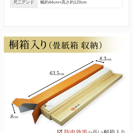
尺二アンド
幅約44cm×高さ約120cm