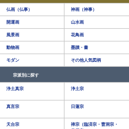
仏画（仏事）
神画（神事）
開運画
山水画
風景画
花鳥画
動物画
墨蹟・書
モダン
その他人気図柄
宗派別に探す
浄土真宗
浄土宗
真言宗
日蓮宗
天台宗
禅宗（臨済宗・曹洞宗・