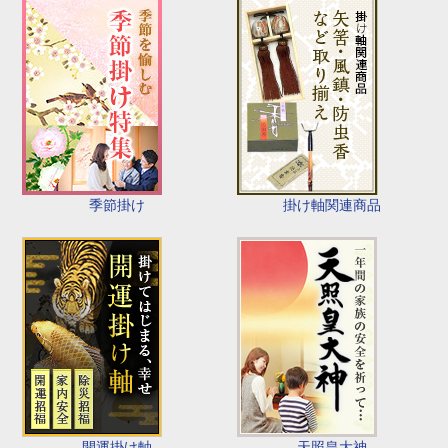
季節掛け
掛け軸関連商品
開運掛け軸
天照皇大神