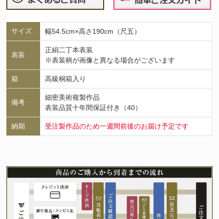
サイズ
幅54.5cm×高さ190cm（尺五）
正絹二丁本表装
表装
※表装柄が画像と異なる場合がございます
箱
高級桐箱入り
細密美術複製作品
備考
表装品質十年間保証付き（40）
納期
受注製作品のため一週間前後のお届け予定です