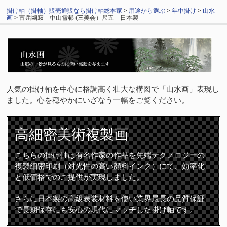
掛け軸（掛軸）販売通販なら掛け軸総本家
>
用途から選ぶ
>
年中掛け
>
山水
画
> 富岳幽寂 中山雪邨 (三美会）尺五 日本製
人気の掛け軸を中心に格調高く壮大な構図で「山水画」表現し
ました。心を穏やかにいざなう一幅をご覧ください。
高細密
美術複製画
こちらの掛け軸は有名作家の作品を先端テクノロジーの
複製細密印刷（対光性の高い顔料インク）にて、効率化
と低価格でのご提供が実現しました。
さらに日本製の高級表装材料を使い業界最長の品質保証
で長期保存にも安心の現代にマッチした掛け軸です。