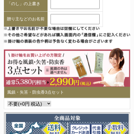
「のし」の上書き
贈り主などのお名前
風鎮・矢筈・防虫香3点セット