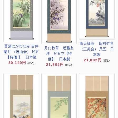
南天福寿 田村竹世
菖蒲にかわせみ 吉井
月に秋草 近藤玄
（三美会） 尺五 日
蘭月 （暁山会） 尺五
洋 尺五立【特
本製
【特価 】 日本製
価】 日本製
21,802円
(税込)
30,140円
(税込)
21,805円
(税込)