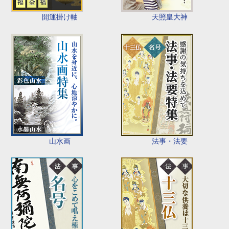
開運掛け軸
天照皇大神
山水画
法事・法要