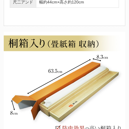
尺二アンド
幅約44cm×高さ約120cm