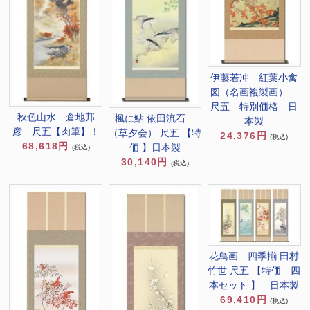
伊藤若冲 紅葉小禽
図（名画複製画）
尺五 特別価格 日
秋色山水 倉地邦
楓に鮎 依田流石
本製
彦 尺五【肉筆】！
（草夕会） 尺五 【特
24,376円
(税込)
68,618円
価 】日本製
(税込)
30,140円
(税込)
花鳥画 四季揃 田村
竹世 尺五 【特価 四
本セット 】 日本製
69,410円
(税込)