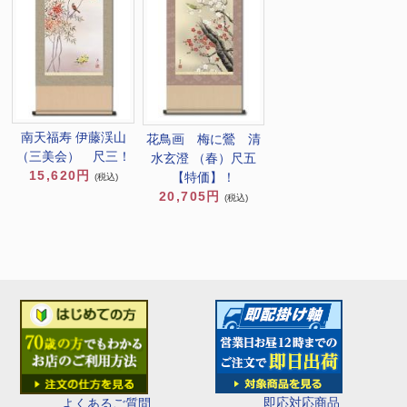
南天福寿 伊藤渓山
花鳥画 梅に鶯 清
（三美会） 尺三！
水玄澄 （春）尺五
15,620円
【特価】！
(税込)
20,705円
(税込)
即応対応商品
よくあるご質問