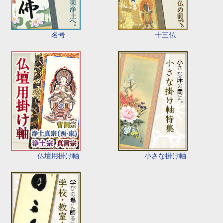
名号
十三仏
仏壇用掛け軸
小さな掛け軸