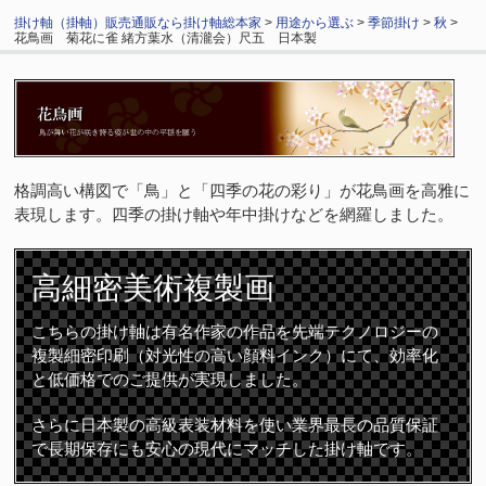
掛け軸（掛軸）販売通販なら掛け軸総本家
>
用途から選ぶ
>
季節掛け
>
秋
>
花鳥画 菊花に雀 緒方葉水（清瀧会）尺五 日本製
格調高い構図で「鳥」と「四季の花の彩り」が花鳥画を高雅に
表現します。四季の掛け軸や年中掛けなどを網羅しました。
高細密
美術複製画
こちらの掛け軸は有名作家の作品を先端テクノロジーの
複製細密印刷（対光性の高い顔料インク）にて、効率化
と低価格でのご提供が実現しました。
さらに日本製の高級表装材料を使い業界最長の品質保証
で長期保存にも安心の現代にマッチした掛け軸です。