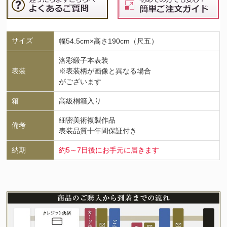
サイズ
幅54.5cm×高さ190cm（尺五）
洛彩緞子本表装
表装
※表装柄が画像と異なる場合
がございます
箱
高級桐箱入り
細密美術複製作品
備考
表装品質十年間保証付き
納期
約5～7日後にお手元に届きます