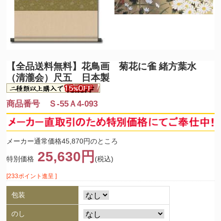
【全品送料無料】
花鳥画 菊花に雀 緒方葉水
（清瀧会）尺五 日本製
商品番号 Ｓ-55Ａ4-093
メーカー通常価格45,870円のところ
25,630円
特別価格
(税込)
[233ポイント進呈 ]
包装
のし