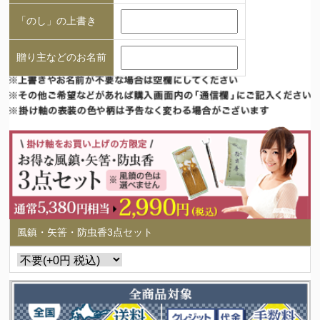
「のし」の上書き
贈り主などのお名前
風鎮・矢筈・防虫香3点セット