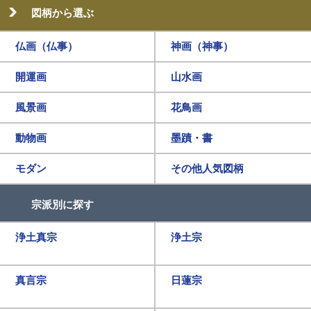
図柄から選ぶ
仏画（仏事）
神画（神事）
開運画
山水画
風景画
花鳥画
動物画
墨蹟・書
モダン
その他人気図柄
宗派別に探す
浄土真宗
浄土宗
真言宗
日蓮宗