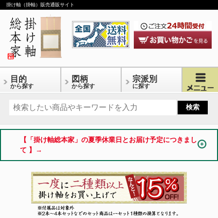
掛け軸（掛軸）販売通販サイト
目的
図柄
宗派別
から探す
から探す
に探す
【「掛け軸総本家」の夏季休業日とお届け予定につきまし
て 】→