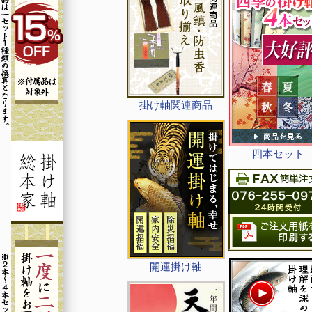
掛け軸関連商品
四本セット
開運掛け軸