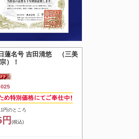
日蓮名号 吉田清悠 （三美
蓮宗）！
025
11円のところ
05円
(税込)