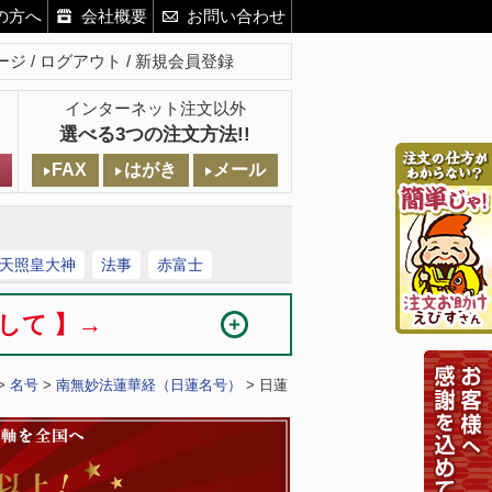
の方へ
会社概要
お問い合わせ
ージ
ログアウト
新規会員登録
インターネット注文以外
選べる3つの注文方法!!
FAX
はがき
メール
天照皇大神
法事
赤富士
まして 】→
>
名号
>
南無妙法蓮華経（日蓮名号）
> 日蓮