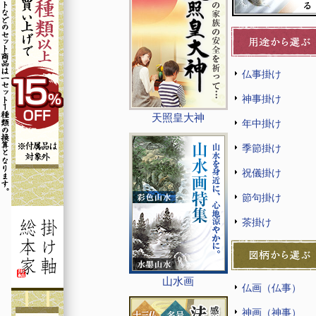
仏事掛け
神事掛け
天照皇大神
年中掛け
季節掛け
祝儀掛け
節句掛け
茶掛け
山水画
仏画（仏事）
神画（神事）