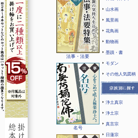
山水画
風景画
花鳥画
動物画
墨蹟・書
法事・法要
モダン
その他人気図柄
浄土真宗
浄土宗
真言宗
名号
日蓮宗