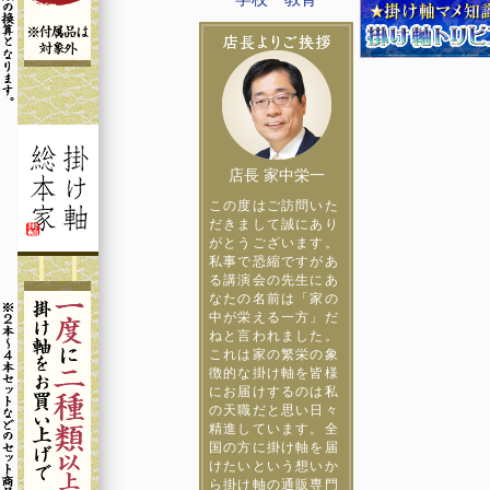
店長 家中栄一
この度はご訪問いた
だきまして誠にあり
がとうございます。
私事で恐縮ですがあ
る講演会の先生にあ
なたの名前は「家の
中が栄える一方」だ
ねと言われました。
これは家の繁栄の象
徴的な掛け軸を皆様
にお届けするのは私
の天職だと思い日々
精進しています。全
国の方に掛け軸を届
けたいという想いか
ら掛け軸の通販専門