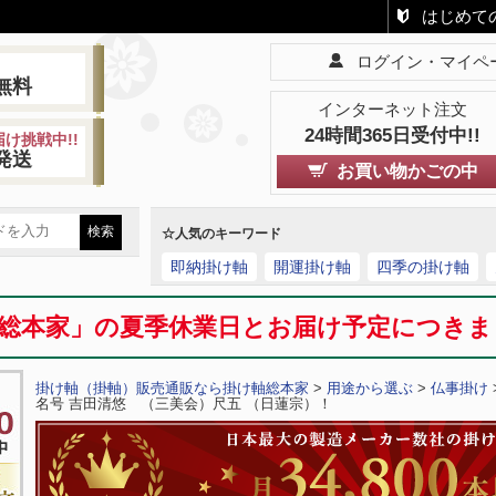
はじめて
ログイン・マイペ
!
無料
インターネット注文
24時間365日受付中!!
け挑戦中!!
発送
お買い物かごの中
☆人気のキーワード
即納掛け軸
開運掛け軸
四季の掛け軸
総本家」の夏季休業日とお届け予定につき
掛け軸（掛軸）販売通販なら掛け軸総本家
>
用途から選ぶ
>
仏事掛け
名号 吉田清悠 （三美会）尺五 （日蓮宗）！