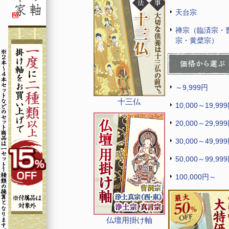
天台宗
禅宗（臨済宗・
宗・黄檗宗）
～9,999円
十三仏
10,000～19,99
20,000～29,99
30,000～49,99
50,000～99,99
100,000円～
仏壇用掛け軸