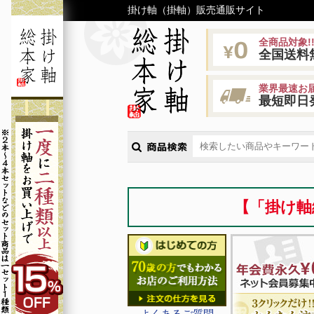
掛け軸（掛軸）販売通販サイト
全商品対象!
全国送料
業界最速お届
最短即日
【「掛け軸
よくあるご質問