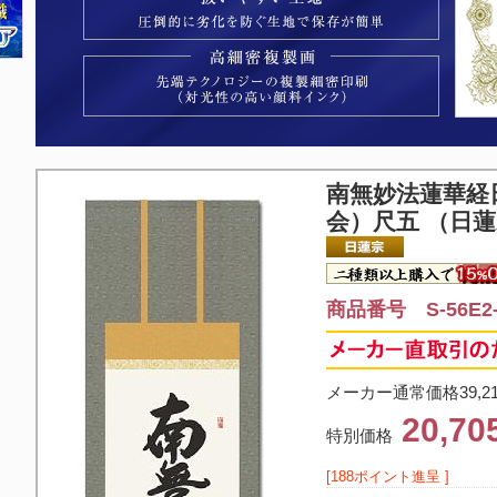
南無妙法蓮華経
会）尺五 （日
商品番号 S-56E2-
メーカー通常価格39,2
20,7
特別価格
[188ポイント進呈 ]