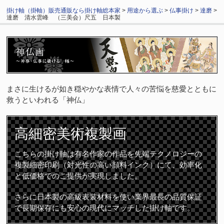
掛け軸（掛軸）販売通販なら掛け軸総本家
>
用途から選ぶ
>
仏事掛け
>
達磨
>
達磨 清水雲峰 （三美会）尺五 日本製
まさに生けるが如き穏やかな表情で人々の苦悩を慈愛とともに
救うといわれる「神仏」
高細密
美術複製画
こちらの掛け軸は有名作家の作品を先端テクノロジーの
複製細密印刷（対光性の高い顔料インク）にて、効率化
と低価格でのご提供が実現しました。
さらに日本製の高級表装材料を使い業界最長の品質保証
で長期保存にも安心の現代にマッチした掛け軸です。