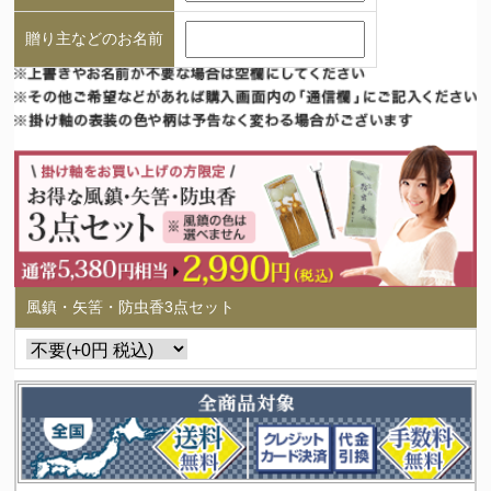
贈り主などのお名前
風鎮・矢筈・防虫香3点セット