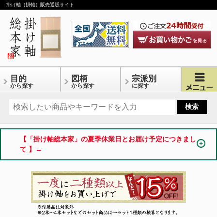
掛け軸（掛軸）販売通販サイト
目的
図柄
宗派別
から探す
から探す
に探す
【「掛け軸総本家」の夏季休業日とお届け予定につきまし
て 】→