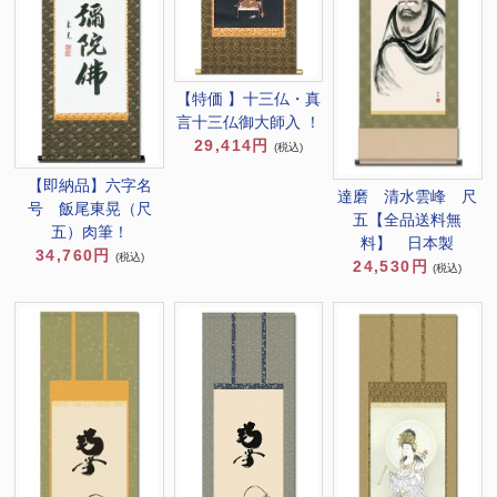
【特価 】十三仏・真
言十三仏御大師入 ！
29,414円
(税込)
【即納品】六字名
達磨 清水雲峰 尺
号 飯尾東晃（尺
五【全品送料無
五）肉筆！
料】 日本製
34,760円
(税込)
24,530円
(税込)