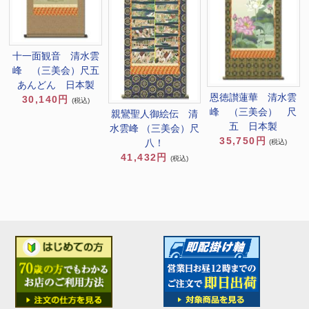
十一面観音 清水雲
峰 （三美会）尺五
あんどん 日本製
恩徳讃蓮華 清水雲
30,140円
(税込)
峰 （三美会） 尺
親鸞聖人御絵伝 清
五 日本製
水雲峰 （三美会）尺
35,750円
八！
(税込)
41,432円
(税込)