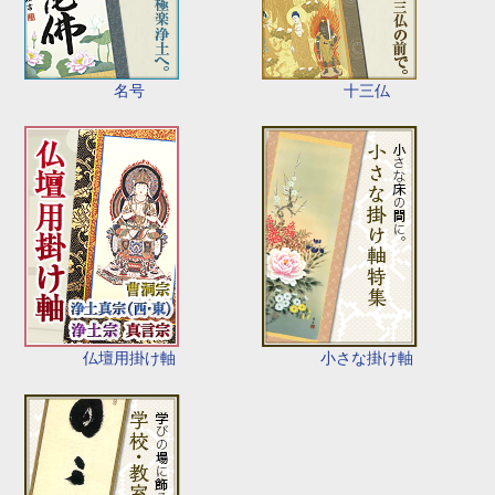
名号
十三仏
仏壇用掛け軸
小さな掛け軸