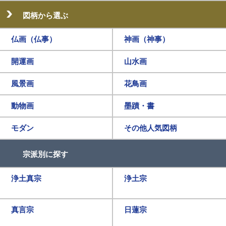
図柄から選ぶ
仏画（仏事）
神画（神事）
開運画
山水画
風景画
花鳥画
動物画
墨蹟・書
モダン
その他人気図柄
宗派別に探す
浄土真宗
浄土宗
真言宗
日蓮宗