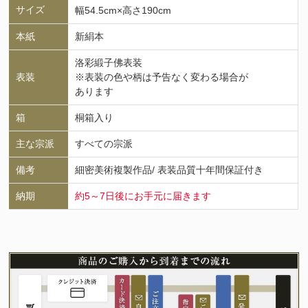
サイズ
幅54.5cm×高さ190cm
本紙
新絹本
洛彩緞子佛表装
表装
※表装の色や柄は予告なく変わる場合が
あります
箱
桐箱入り
主な宗派
すべての宗派
備考
細密美術複製作品/ 表装品質十年間保証付き
納期
約5～7日後にお手元に届きます