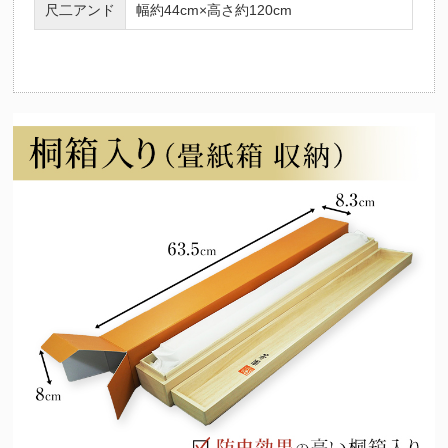
尺二アンド
幅約44cm×高さ約120cm