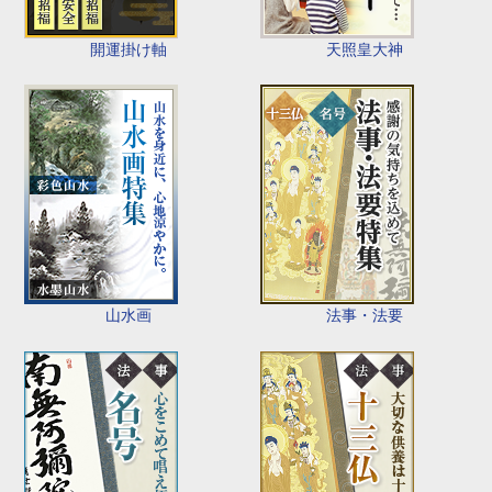
開運掛け軸
天照皇大神
山水画
法事・法要