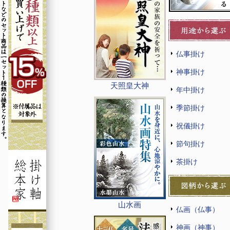
仏事掛け
神事掛け
天照皇大神
年中掛け
季節掛け
祝儀掛け
節句掛け
茶掛け
山水画
仏画（仏事）
神画（神事）