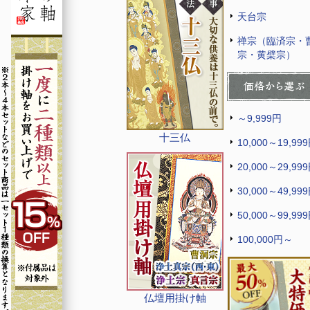
天台宗
禅宗（臨済宗・
宗・黄檗宗）
～9,999円
十三仏
10,000～19,99
20,000～29,99
30,000～49,99
50,000～99,99
100,000円～
仏壇用掛け軸