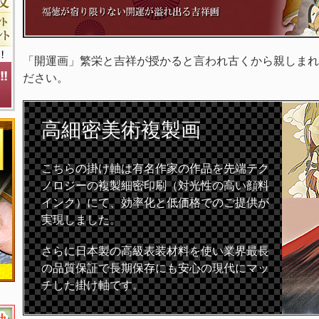
「開運画」繁栄と吉祥が授かると言われ古くから親しまれ
ださい。
高細密
美術複製画
こちらの掛け軸は有名作家の作品を先端テク
ノロジーの複製細密印刷（対光性の高い顔料
インク）にて、効率化と低価格でのご提供が
実現しました。
さらに日本製の高級表装材料を使い業界最長
の品質保証で長期保存にも安心の現代にマッ
チした掛け軸です。