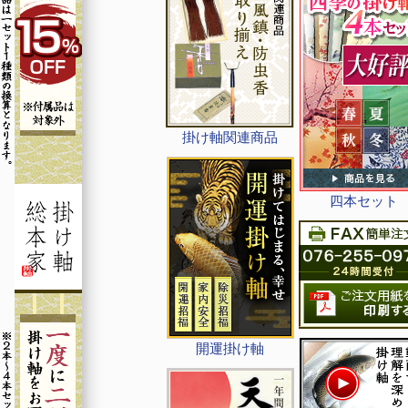
掛け軸関連商品
四本セット
開運掛け軸