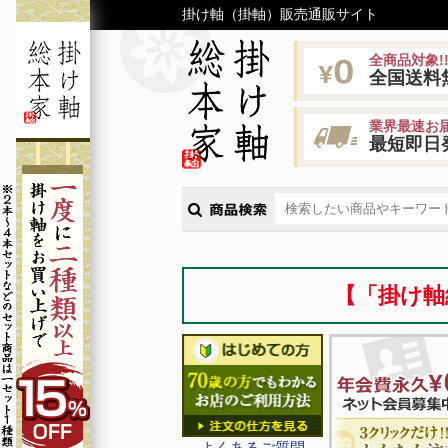
掛け軸（掛軸）販売通販サイト
全商品対象!
全国送料
業界最速お届
最短即日
【「掛け軸
よくあるご質問