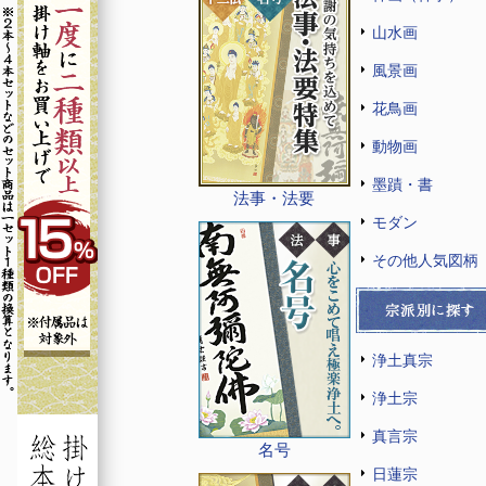
山水画
風景画
花鳥画
動物画
墨蹟・書
法事・法要
モダン
その他人気図柄
浄土真宗
浄土宗
真言宗
名号
日蓮宗