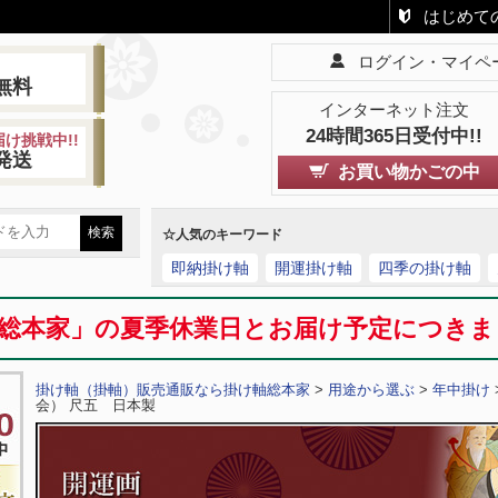
はじめて
ログイン・マイペ
!
無料
インターネット注文
24時間365日受付中!!
け挑戦中!!
発送
お買い物かごの中
☆人気のキーワード
即納掛け軸
開運掛け軸
四季の掛け軸
総本家」の夏季休業日とお届け予定につき
掛け軸（掛軸）販売通販なら掛け軸総本家
>
用途から選ぶ
>
年中掛け
会） 尺五 日本製