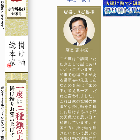
店長 家中栄一
この度はご訪問いた
だきまして誠にあり
がとうございます。
私事で恐縮ですがあ
る講演会の先生にあ
なたの名前は「家の
中が栄える一方」だ
ねと言われました。
これは家の繁栄の象
徴的な掛け軸を皆様
にお届けするのは私
の天職だと思い日々
精進しています。全
国の方に掛け軸を届
けたいという想いか
ら掛け軸の通販専門