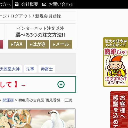
の方へ
会社概要
お問い合わせ
ージ
ログアウト
新規会員登録
インターネット注文以外
選べる3つの注文方法!!
FAX
はがき
メール
天照皇大神
法事
赤富士
まして 】→
>
開運画
> 鶴亀高砂吉兆図 西尾香悦 （三美