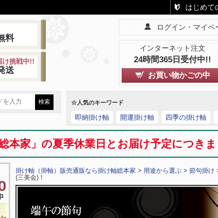
はじめて
ログイン・マイペ
!
無料
インターネット注文
24時間365日受付中!!
け挑戦中!!
発送
お買い物かごの中
☆人気のキーワード
即納掛け軸
開運掛け軸
四季の掛け軸
総本家」の夏季休業日とお届け予定につき
掛け軸（掛軸）販売通販なら掛け軸総本家
>
用途から選ぶ
>
節句掛け
(三美会)！