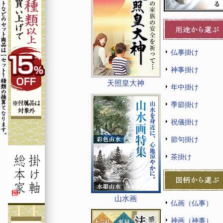
仏事掛け
神事掛け
天照皇大神
年中掛け
季節掛け
祝儀掛け
節句掛け
茶掛け
山水画
仏画（仏事）
神画（神事）