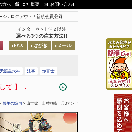
の方へ
会社概要
お問い合わせ
ージ
ログアウト
新規会員登録
インターネット注文以外
選べる3つの注文方法!!
FAX
はがき
メール
天照皇大神
法事
赤富士
まして 】→
>
端午の節句
> 出世兜 山村観峰 尺3アンド