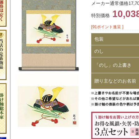
メーカー通常価格17,7
10,0
特別価格
[91ポイント進呈 ]
包装
のし
「のし」の上書き
贈り主などのお名前