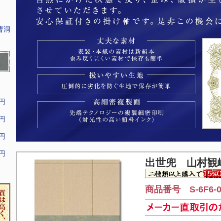
曹洞
9円
9円
9円
9円
出世兜 山村観峰
商品番号 S-6F6-0