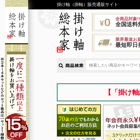
掛け軸（掛軸）販売通販サイト
全商品対象!
全国送料
業界最速お届
最短即日
【「掛け軸
よくあるご質問