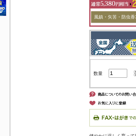
風鎮・矢筈・防虫香
数量
健やかに逞しく育って