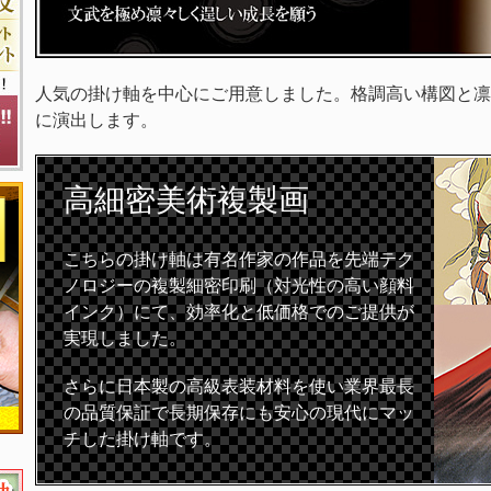
人気の掛け軸を中心にご用意しました。格調高い構図と凛
に演出します。
高細密
美術複製画
こちらの掛け軸は有名作家の作品を先端テク
ノロジーの複製細密印刷（対光性の高い顔料
インク）にて、効率化と低価格でのご提供が
実現しました。
さらに日本製の高級表装材料を使い業界最長
の品質保証で長期保存にも安心の現代にマッ
チした掛け軸です。