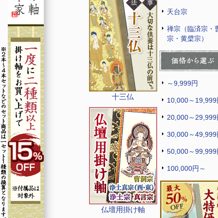
天台宗
禅宗（臨済宗・
宗・黄檗宗）
～9,999円
十三仏
10,000～19,99
20,000～29,99
30,000～49,99
50,000～99,99
100,000円～
仏壇用掛け軸