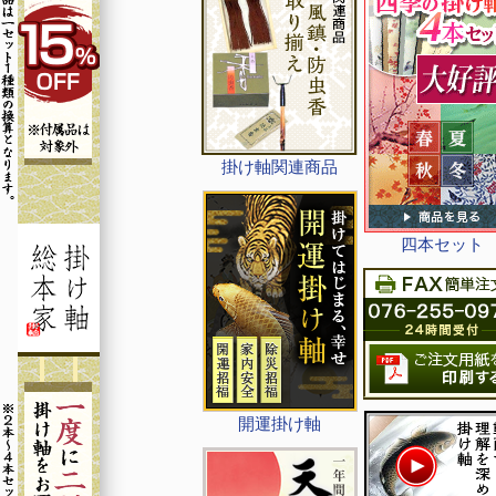
掛け軸関連商品
四本セット
開運掛け軸