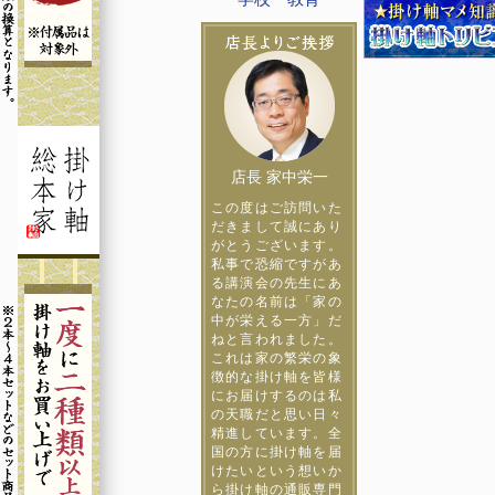
店長 家中栄一
この度はご訪問いた
だきまして誠にあり
がとうございます。
私事で恐縮ですがあ
る講演会の先生にあ
なたの名前は「家の
中が栄える一方」だ
ねと言われました。
これは家の繁栄の象
徴的な掛け軸を皆様
にお届けするのは私
の天職だと思い日々
精進しています。全
国の方に掛け軸を届
けたいという想いか
ら掛け軸の通販専門