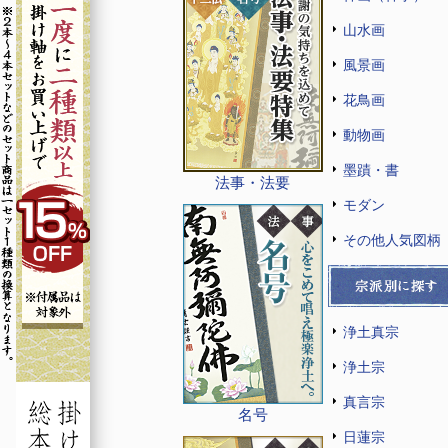
山水画
風景画
花鳥画
動物画
墨蹟・書
法事・法要
モダン
その他人気図柄
浄土真宗
浄土宗
真言宗
名号
日蓮宗