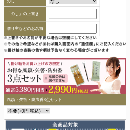
のし
「のし」の上書き
贈り主などのお名前
風鎮・矢筈・防虫香3点セット