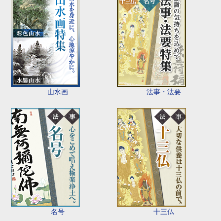
山水画
法事・法要
名号
十三仏