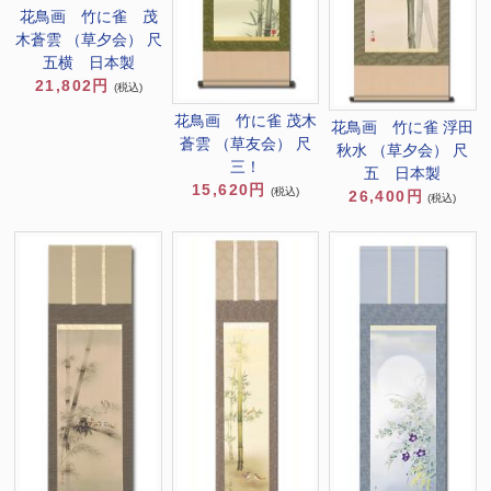
花鳥画 竹に雀 茂
木蒼雲 （草夕会） 尺
五横 日本製
21,802円
(税込)
花鳥画 竹に雀 茂木
花鳥画 竹に雀 浮田
蒼雲 （草友会） 尺
秋水 （草夕会） 尺
三！
五 日本製
15,620円
(税込)
26,400円
(税込)