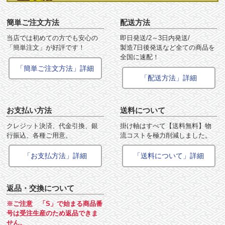
簡単ご注文方法
配送方法
当店では初めての方でも安心の
即日発送/2～3日内発送/
「簡単注文」が好評です！
製造7日後発送など全ての商品を
全国に速配！
「簡単ご注文方法」詳細
「配送方法」詳細
お支払い方法
送料について
クレジット決済、代金引換、銀
掛け軸はすべて【送料無料】物
行振込、各種ご用意。
流コストを極力削減しました。
「お支払方法」詳細
「送料について」詳細
返品・交換について
※ご注意 「S」で始まる商品番
号は受注生産のため返品できま
せん。