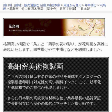
掛け軸（掛軸）販売通販なら掛け軸総本家
>
用途から選ぶ
>
年中掛け
>
花鳥
画
> 花鳥画 竹に雀 茂木蒼雲 （草夕会） 尺五【特価】 日本製
格調高い構図で「鳥」と「四季の花の彩り」が花鳥画を高雅に
表現いたします。四季掛けや年中掛けなどを網羅しました。
高細密
美術複製画
こちらの掛け軸は有名作家の作品を先端テクノロジーの
複製細密印刷（対光性の高い顔料インク）にて、効率化
と低価格でのご提供が実現しました。
さらに日本製の高級表装材料を使い業界最長の品質保証
で長期保存にも安心の現代にマッチした掛け軸です。