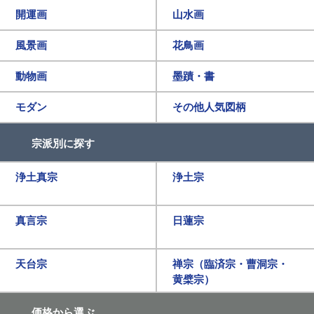
開運画
山水画
風景画
花鳥画
動物画
墨蹟・書
モダン
その他人気図柄
宗派別に探す
浄土真宗
浄土宗
真言宗
日蓮宗
天台宗
禅宗（臨済宗・曹洞宗・
黄檗宗）
価格から選ぶ