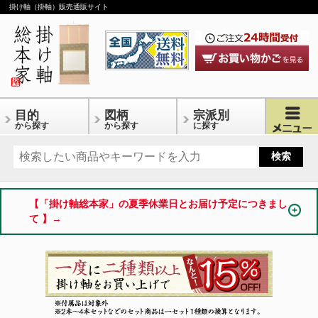
掛け軸（掛軸）販売通販サイト
目的
図柄
宗派別
から探す
から探す
に探す
【「掛け軸総本家」の夏季休業日とお届け予定につきまし
て 】→