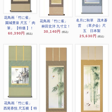
花鳥画「竹に雀」
名月に秋草 茂木蒼
花鳥画「竹に雀」
園城豊泉 尺五「 肉
雲 （草夕会）尺
林田玄洋 九寸立！
筆」 【特価 】！
五 日本製
30,140円
(税込)
60,390円
(税込)
25,630円
(税込)
花鳥画「竹に雀」
西尾香悦 尺五横【 特