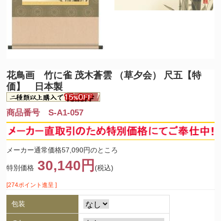
花鳥画 竹に雀 茂木蒼雲 （草夕会） 尺五【特
価】 日本製
商品番号 S-A1-057
メーカー通常価格57,090円のところ
30,140円
特別価格
(税込)
[274ポイント進呈 ]
包装