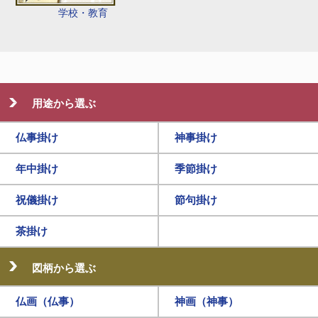
学校・教育
用途から選ぶ
仏事掛け
神事掛け
年中掛け
季節掛け
祝儀掛け
節句掛け
茶掛け
図柄から選ぶ
仏画（仏事）
神画（神事）