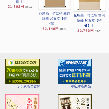
価 】
21,802円
(税込)
花鳥画 竹に雀 萩原
花鳥画 竹に雀 富岡
緑翠 尺五立【特
蘇峰 尺五立【特
価】！
価】！
52,140円
(税込)
32,780円
(税込)
即応対応商品
よくあるご質問