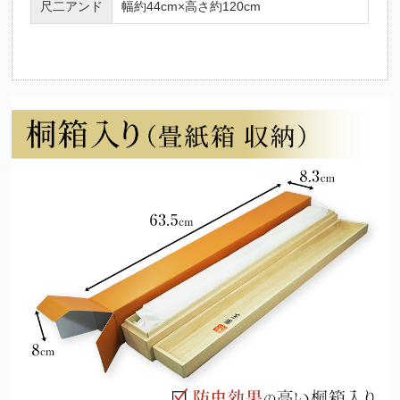
尺二アンド
幅約44cm×高さ約120cm