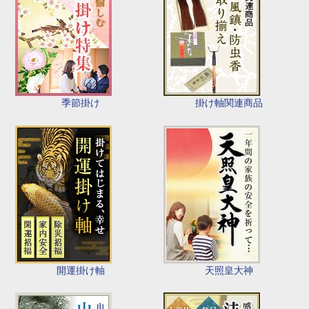
季節掛け
掛け軸関連商品
開運掛け軸
天照皇大神