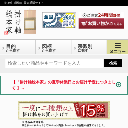
掛け軸（掛軸）販売通販サイト
目的
図柄
宗派別
から探す
から探す
に探す
【「掛け軸総本家」の夏季休業日とお届け予定につきまし
て 】→