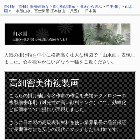
掛け軸（掛軸）販売通販なら掛け軸総本家
>
用途から選ぶ
>
年中掛け
>
山水
画
> 「水墨山水」富士閑景 江本修山 （尺五） 日本製
人気の掛け軸を中心に格調高く壮大な構図で「山水画」表現し
ました。心を穏やかにいざなう一幅をご覧ください。
高細密
美術複製画
こちらの掛け軸は有名作家の作品を先端テクノロジーの
複製細密印刷（対光性の高い顔料インク）にて、効率化
と低価格でのご提供が実現しました。
さらに日本製の高級表装材料を使い業界最長の品質保証
で長期保存にも安心の現代にマッチした掛け軸です。