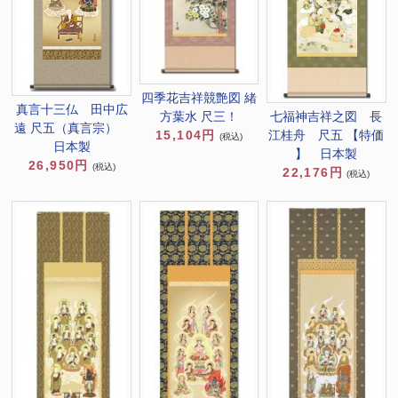
四季花吉祥競艶図 緒
真言十三仏 田中広
方葉水 尺三！
七福神吉祥之図 長
遠 尺五（真言宗）
15,104円
江桂舟 尺五 【特価
(税込)
日本製
】 日本製
26,950円
(税込)
22,176円
(税込)