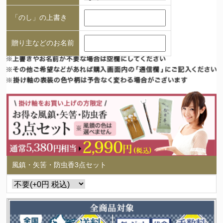
「のし」の上書き
贈り主などのお名前
風鎮・矢筈・防虫香3点セット