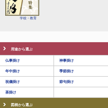
学校・教育
用途から選ぶ
仏事掛け
神事掛け
年中掛け
季節掛け
祝儀掛け
節句掛け
茶掛け
図柄から選ぶ