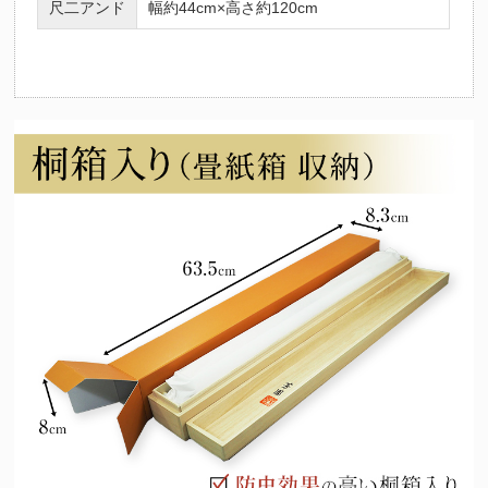
尺二アンド
幅約44cm×高さ約120cm