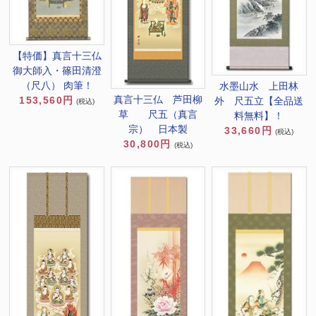
【特価】真言十三仏
御大師入・篠田清澄
（尺八） 肉筆！
水墨山水 上田林
真言十三仏 芦田柳
153,560円
外 尺五立【全品送
(税込)
草 尺五（真言
料無料】！
宗） 日本製
33,660円
(税込)
30,800円
(税込)