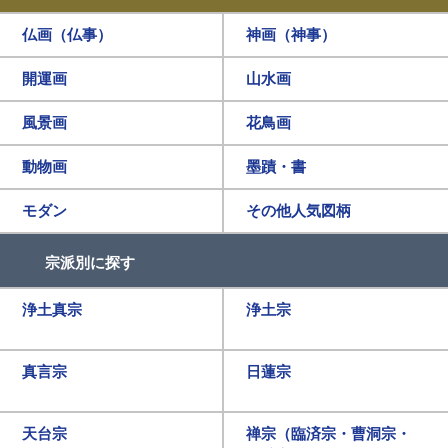
仏画（仏事）
神画（神事）
開運画
山水画
風景画
花鳥画
動物画
墨蹟・書
モダン
その他人気図柄
宗派別に探す
浄土真宗
浄土宗
真言宗
日蓮宗
天台宗
禅宗（臨済宗・曹洞宗・