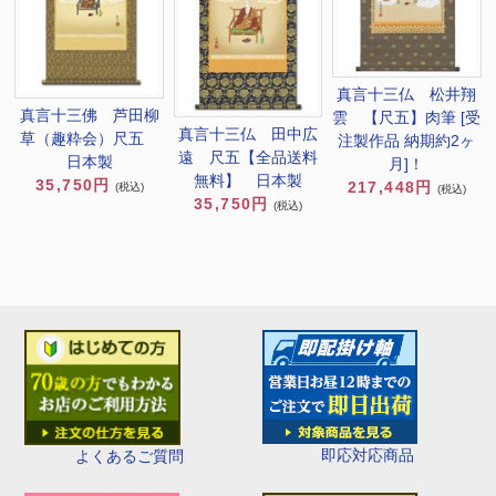
真言十三仏 松井翔
真言十三佛 芦田柳
雲 【尺五】肉筆 [受
真言十三仏 田中広
草（趣粋会）尺五
注製作品 納期約2ヶ
遠 尺五【全品送料
日本製
月]！
無料】 日本製
35,750円
217,448円
(税込)
(税込)
35,750円
(税込)
即応対応商品
よくあるご質問