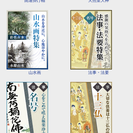
開運掛け軸
天照皇大神
山水画
法事・法要