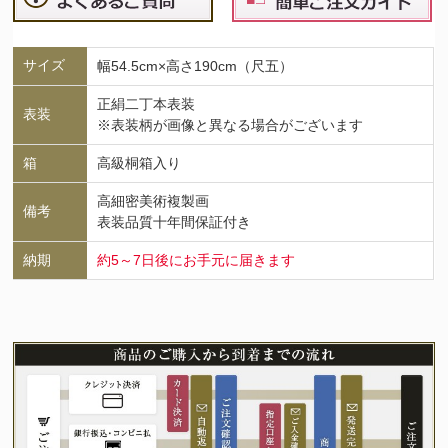
サイズ
幅54.5cm×高さ190cm（尺五）
正絹二丁本表装
表装
※表装柄が画像と異なる場合がございます
箱
高級桐箱入り
高細密美術複製画
備考
表装品質十年間保証付き
納期
約5～7日後にお手元に届きます