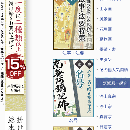
山水画
風景画
花鳥画
動物画
墨蹟・書
法事・法要
モダン
その他人気図柄
浄土真宗
浄土宗
真言宗
名号
日蓮宗