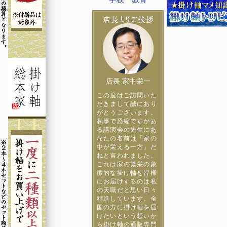
店長 家中栄一
この度はご訪問いた
だきまして誠にあり
がとうございます。
私事で恐縮ですがあ
る講演会の先生にあ
なたの名前は「家の
中が栄える一方」だ
ねと言われました。
これは家の繁栄の象
徴的な掛け軸を皆様
にお届けするのは私
の天職だと思い日々
精進しています。全
国の方に掛け軸を届
けたいという想いか
ら掛け軸の通販専門