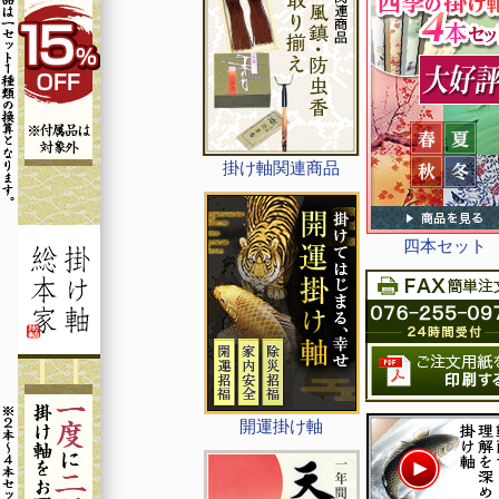
掛け軸関連商品
四本セット
開運掛け軸