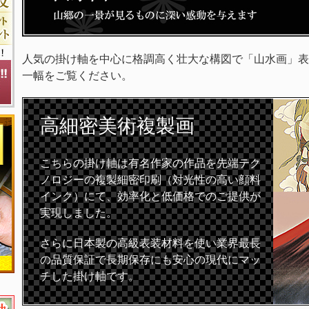
人気の掛け軸を中心に格調高く壮大な構図で「山水画」表
一幅をご覧ください。
高細密
美術複製画
こちらの掛け軸は有名作家の作品を先端テク
ノロジーの複製細密印刷（対光性の高い顔料
インク）にて、効率化と低価格でのご提供が
実現しました。
さらに日本製の高級表装材料を使い業界最長
の品質保証で長期保存にも安心の現代にマッ
チした掛け軸です。