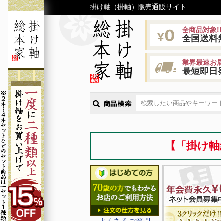
掛け軸（掛軸）販売通販サイト
全商品対象!
全国送料
業界最速お届
最短即日
【「掛け軸
よくあるご質問