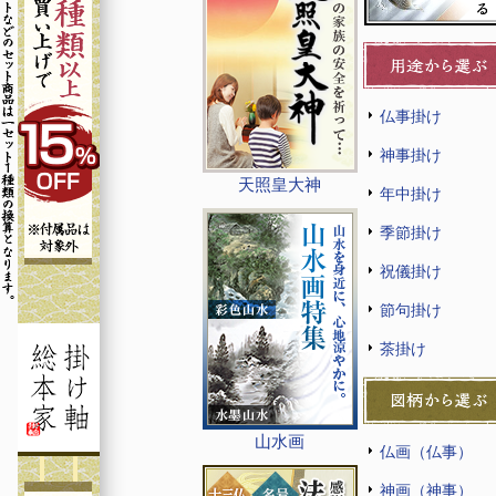
仏事掛け
神事掛け
天照皇大神
年中掛け
季節掛け
祝儀掛け
節句掛け
茶掛け
山水画
仏画（仏事）
神画（神事）