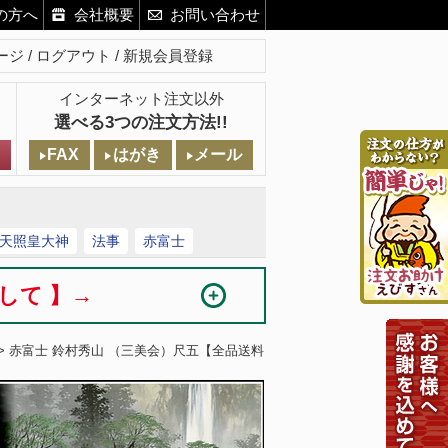
の方へ
会社概要
お問い合わせ
ージ
ログアウト
新規会員登録
インターネット注文以外
選べる3つの注文方法!!
FAX
はがき
メール
天照皇大神
法事
赤富士
まして 】→
> 赤富士 鈴村秀山 （三美会）尺五【全品送料