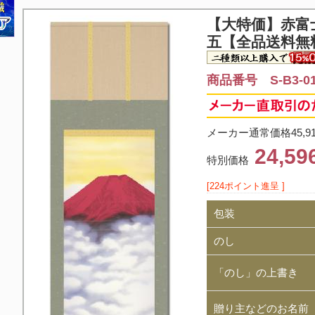
【大特価】
赤富
五【全品送料無
商品番号 S-B3-0
メーカー通常価格45,9
24,5
特別価格
[224ポイント進呈 ]
包装
のし
「のし」の上書き
贈り主などのお名前