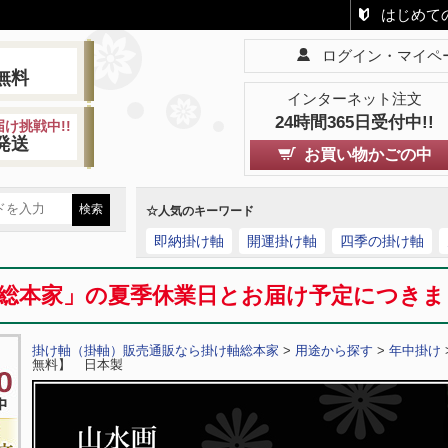
はじめて
ログイン・マイペ
!
無料
インターネット注文
24時間365日受付中!!
け挑戦中!!
発送
お買い物かごの中
☆人気のキーワード
即納掛け軸
開運掛け軸
四季の掛け軸
総本家」の夏季休業日とお届け予定につき
掛け軸（掛軸）販売通販なら掛け軸総本家
>
用途から探す
>
年中掛け
無料】 日本製