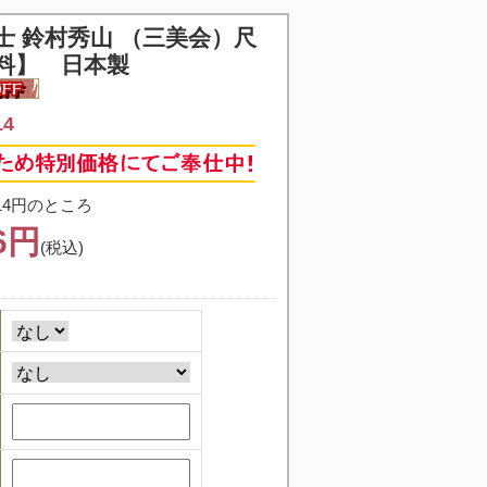
士 鈴村秀山 （三美会）尺
料】 日本製
14
14円のところ
96円
(税込)