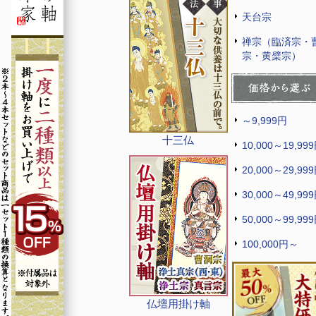
天台宗
禅宗（臨済宗・
宗・黄檗宗）
～9,999円
十三仏
10,000～19,99
20,000～29,99
30,000～49,99
50,000～99,99
100,000円～
仏壇用掛け軸