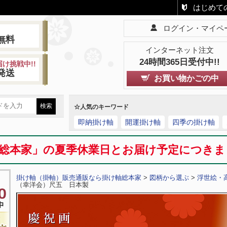
はじめて
ログイン・マイペ
!
無料
インターネット注文
24時間365日受付中!!
け挑戦中!!
発送
お買い物かごの中
☆人気のキーワード
即納掛け軸
開運掛け軸
四季の掛け軸
総本家」の夏季休業日とお届け予定につき
掛け軸（掛軸）販売通販なら掛け軸総本家
>
図柄から選ぶ
>
浮世絵・
（幸洋会）尺五 日本製