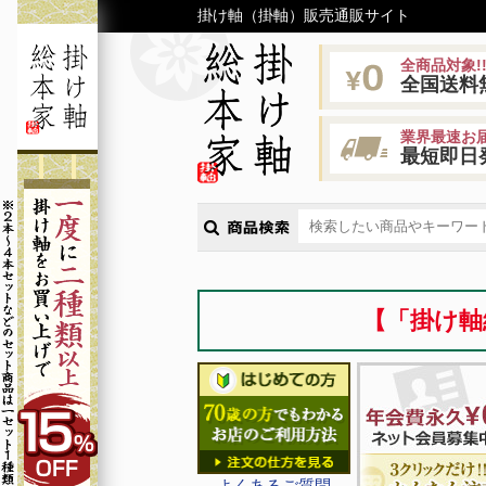
掛け軸（掛軸）販売通販サイト
全商品対象!
全国送料
業界最速お届
最短即日
【「掛け軸
よくあるご質問