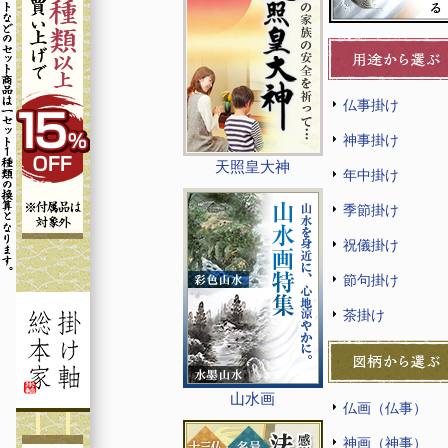
仏事掛け
神事掛け
天照皇大神
年中掛け
季節掛け
祝儀掛け
節句掛け
茶掛け
山水画
仏画（仏事）
神画（神事）