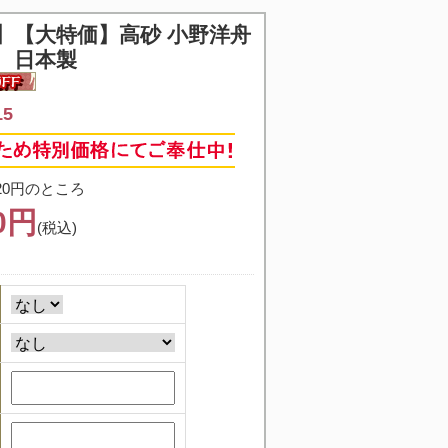
】
【大特価】高砂 小野洋舟
 日本製
15
20円のところ
60円
(税込)