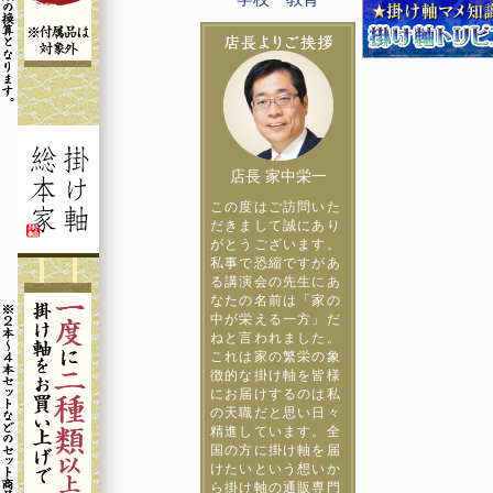
店長 家中栄一
この度はご訪問いた
だきまして誠にあり
がとうございます。
私事で恐縮ですがあ
る講演会の先生にあ
なたの名前は「家の
中が栄える一方」だ
ねと言われました。
これは家の繁栄の象
徴的な掛け軸を皆様
にお届けするのは私
の天職だと思い日々
精進しています。全
国の方に掛け軸を届
けたいという想いか
ら掛け軸の通販専門