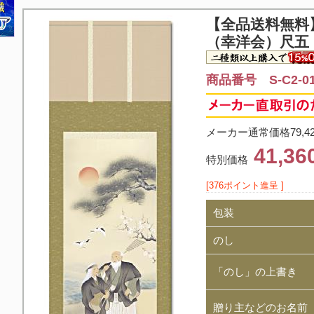
【全品送料無料
（幸洋会）尺五
商品番号 S-C2-0
メーカー通常価格79,4
41,3
特別価格
[376ポイント進呈 ]
包装
のし
「のし」の上書き
贈り主などのお名前