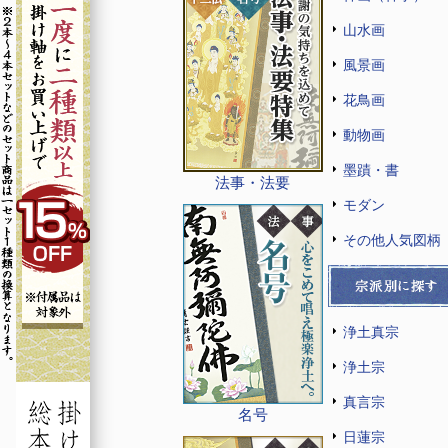
山水画
風景画
花鳥画
動物画
墨蹟・書
法事・法要
モダン
その他人気図柄
浄土真宗
浄土宗
真言宗
名号
日蓮宗