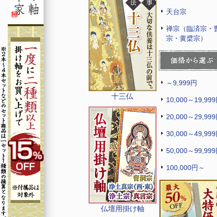
天台宗
禅宗（臨済宗・
宗・黄檗宗）
～9,999円
十三仏
10,000～19,99
20,000～29,99
30,000～49,99
50,000～99,99
100,000円～
仏壇用掛け軸