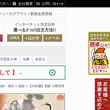
の方へ
会社概要
お問い合わせ
ージ
ログアウト
新規会員登録
インターネット注文以外
選べる3つの注文方法!!
FAX
はがき
メール
天照皇大神
法事
赤富士
まして 】→
高砂・旭日
>
高砂
> 【大特価】高砂 小野洋舟