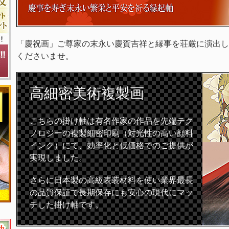
「慶祝画」ご尊家の末永い慶賀吉祥と縁事を荘厳に演出し
くださいませ。
高細密
美術複製画
こちらの掛け軸は有名作家の作品を先端テク
ノロジーの複製細密印刷（対光性の高い顔料
インク）にて、効率化と低価格でのご提供が
実現しました。
さらに日本製の高級表装材料を使い業界最長
の品質保証で長期保存にも安心の現代にマッ
チした掛け軸です。