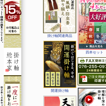
掛け軸関連商品
四本セット
開運掛け軸