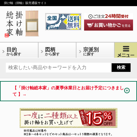
掛け軸（掛軸）販売通販サイト
目的
図柄
宗派別
から探す
から探す
に探す
【「掛け軸総本家」の夏季休業日とお届け予定につきまし
て 】→