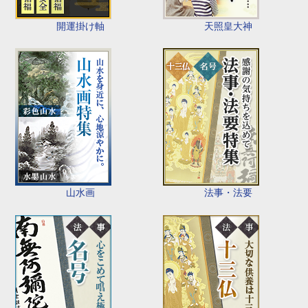
開運掛け軸
天照皇大神
山水画
法事・法要