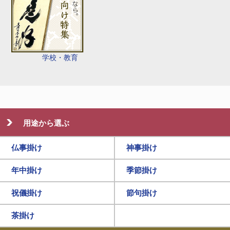
学校・教育
用途から選ぶ
仏事掛け
神事掛け
年中掛け
季節掛け
祝儀掛け
節句掛け
茶掛け