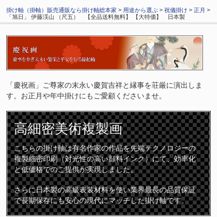
掛け軸（掛軸）販売通販なら掛け軸総本家
>
用途から選ぶ
>
祝儀掛け
>
正月
>
「旭日」 伊藤渓山 （尺五） 【全品送料無料】 【大特価】 日本製
「慶祝画」ご尊家の末永い慶賀吉祥と縁事を荘厳に演出しま
す。お正月や年中掛けにもご愛顧くださいませ。
高細密
美術複製画
こちらの掛け軸は有名作家の作品を先端テクノロジーの
複製細密印刷（対光性の高い顔料インク）にて、効率化
と低価格でのご提供が実現しました。
さらに日本製の高級表装材料を使い業界最長の品質保証
で長期保存にも安心の現代にマッチした掛け軸です。