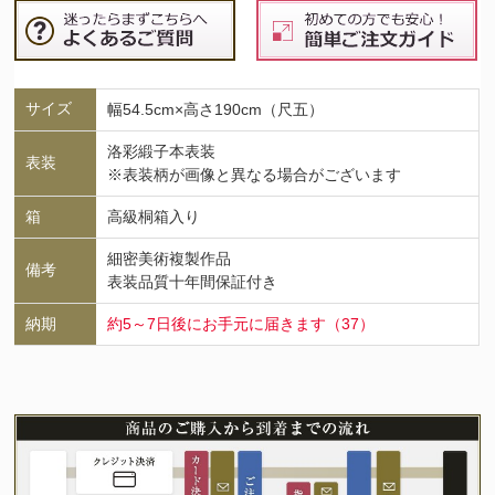
サイズ
幅54.5cm×高さ190cm（尺五）
洛彩緞子本表装
表装
※表装柄が画像と異なる場合がございます
箱
高級桐箱入り
細密美術複製作品
備考
表装品質十年間保証付き
納期
約5～7日後にお手元に届きます（37）