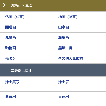
図柄から選ぶ
仏画（仏事）
神画（神事）
開運画
山水画
風景画
花鳥画
動物画
墨蹟・書
モダン
その他人気図柄
宗派別に探す
浄土真宗
浄土宗
真言宗
日蓮宗