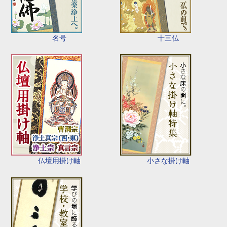
名号
十三仏
仏壇用掛け軸
小さな掛け軸