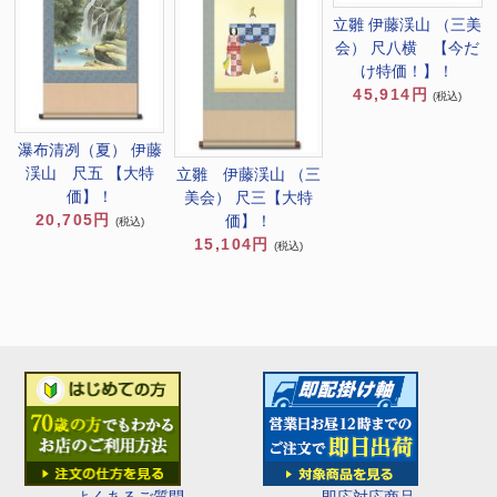
立雛 伊藤渓山 （三美
会） 尺八横 【今だ
け特価！】！
45,914円
(税込)
瀑布清冽（夏） 伊藤
渓山 尺五 【大特
立雛 伊藤渓山 （三
価】！
美会） 尺三【大特
20,705円
価】！
(税込)
15,104円
(税込)
即応対応商品