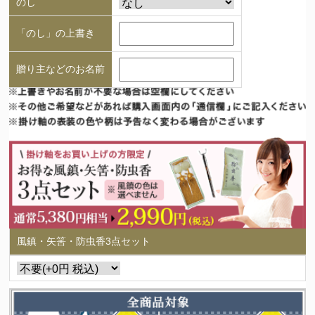
のし
「のし」の上書き
贈り主などのお名前
風鎮・矢筈・防虫香3点セット