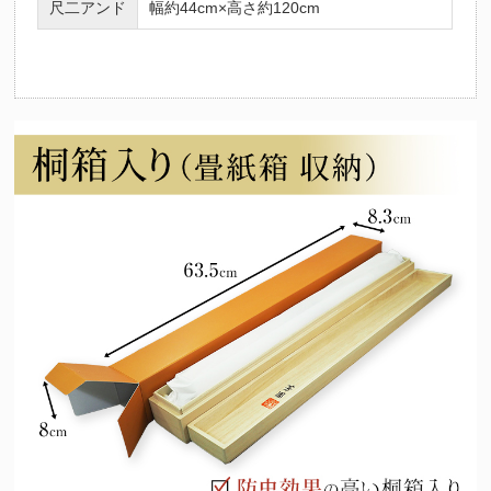
尺二アンド
幅約44cm×高さ約120cm