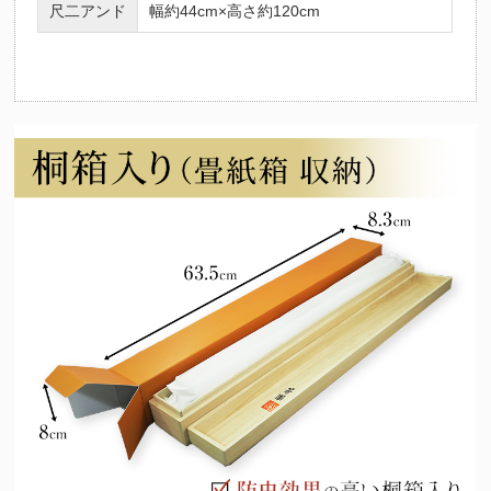
尺二アンド
幅約44cm×高さ約120cm