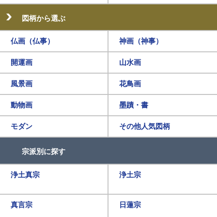
図柄から選ぶ
仏画（仏事）
神画（神事）
開運画
山水画
風景画
花鳥画
動物画
墨蹟・書
モダン
その他人気図柄
宗派別に探す
浄土真宗
浄土宗
真言宗
日蓮宗