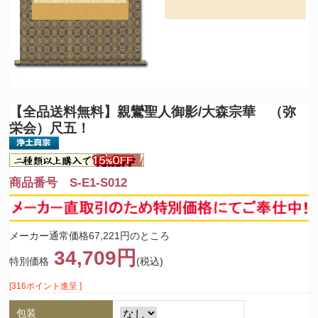
【全品送料無料】
親鸞聖人御影/大森宗華 （弥
栄会）尺五！
商品番号 S-E1-S012
メーカー通常価格67,221円のところ
34,709円
特別価格
(税込)
[316ポイント進呈 ]
包装