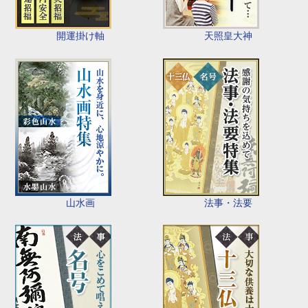
開運掛け軸
天照皇大神
山水画
法事・法要