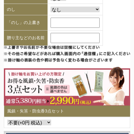
のし
「のし」の上書き
贈り主などのお名前
風鎮・矢筈・防虫香3点セット