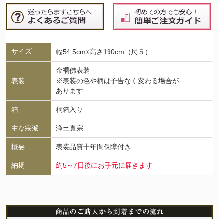
サイズ
幅54.5cm×高さ190cm（尺５）
金襴佛表装
表装
※表装の色や柄は予告なく変わる場合が
あります
箱
桐箱入り
主な宗派
浄土真宗
概要
表装品質十年間保障付き
納期
約5～7日後にお手元に届きます