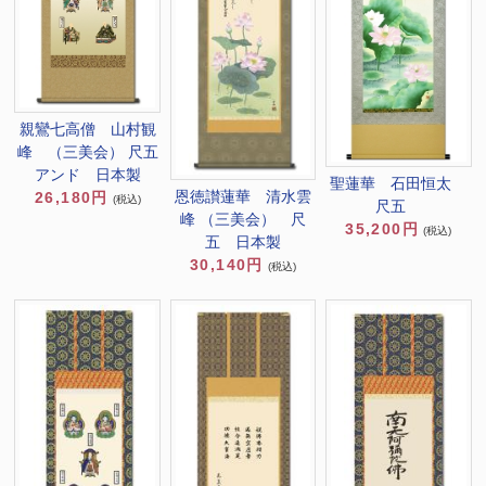
親鸞七高僧 山村観
峰 （三美会） 尺五
アンド 日本製
聖蓮華 石田恒太
恩徳讃蓮華 清水雲
26,180円
(税込)
尺五
峰 （三美会） 尺
35,200円
(税込)
五 日本製
30,140円
(税込)