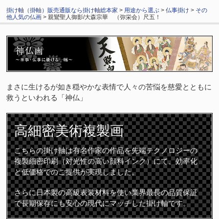
掛け軸（掛軸）販売通販なら掛け軸総本家
>
用途から選ぶ
>
仏事掛け
>
その
他人気の仏画
> 親鸞聖人御影/大森宗華 （弥栄会）尺五！
まさに生けるが如き穏やかな表情で人々の苦悩を慈愛とともに
救うといわれる「神仏」
高細密
美術複製画
こちらの掛け軸は有名作家の作品を先端テクノロジーの
複製細密印刷（対光性の高い顔料インク）にて、効率化
と低価格でのご提供が実現しました。
さらに日本製の高級表装材料を使い業界最長の品質保証
で長期保存にも安心の現代にマッチした掛け軸です。