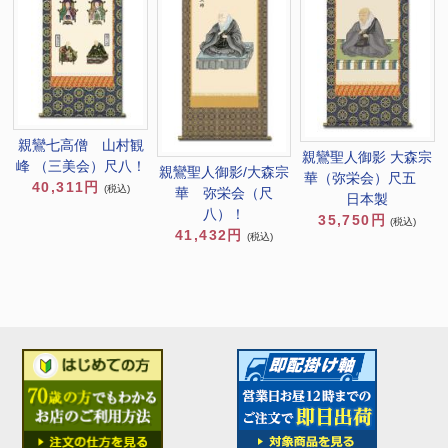
親鸞七高僧 山村観
親鸞聖人御影 大森宗
峰 （三美会）尺八！
親鸞聖人御影/大森宗
華（弥栄会）尺五
40,311円
(税込)
華 弥栄会（尺
日本製
八）！
35,750円
(税込)
41,432円
(税込)