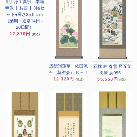
用】浄土真宗 本願
寺派【 お西 】3幅セ
ット●高さ25.8ｃｍ
（納期・通常14日～
20日間）
12,870円
(税込)
恩徳讃蓮華 依田流
石枕 林 春雪 尺五立
石（草夕会） 尺三！
肉筆 あ096！
12,320円
55,550円
(税込)
(税込)