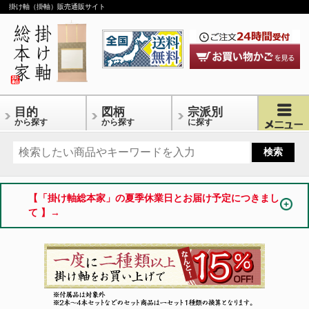
掛け軸（掛軸）販売通販サイト
目的
図柄
宗派別
から探す
から探す
に探す
【「掛け軸総本家」の夏季休業日とお届け予定につきまし
て 】→