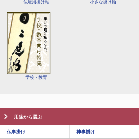
仏壇用掛け軸
小さな掛け軸
学校・教育
用途から選ぶ
仏事掛け
神事掛け