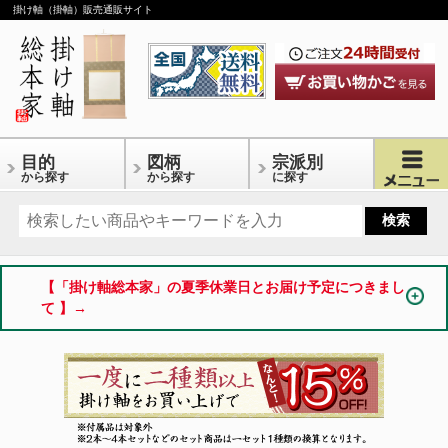
掛け軸（掛軸）販売通販サイト
目的
図柄
宗派別
から探す
から探す
に探す
【「掛け軸総本家」の夏季休業日とお届け予定につきまし
て 】→