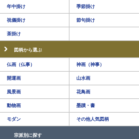
年中掛け
季節掛け
祝儀掛け
節句掛け
茶掛け
図柄から選ぶ
仏画（仏事）
神画（神事）
開運画
山水画
風景画
花鳥画
動物画
墨蹟・書
モダン
その他人気図柄
宗派別に探す