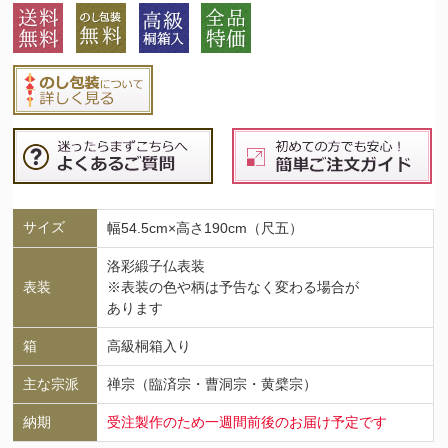
サイズ
幅54.5cm×高さ190cm（尺五）
洛彩緞子仏表装
表装
※表装の色や柄は予告なく変わる場合が
あります
箱
高級桐箱入り
主な宗派
禅宗（臨済宗・曹洞宗・黄檗宗）
納期
受注製作のため一週間前後のお届け予定です