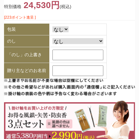
24,530円
特別価格
(税込)
[223ポイント進呈 ]
包装
のし
「のし」の上書き
贈り主などのお名前