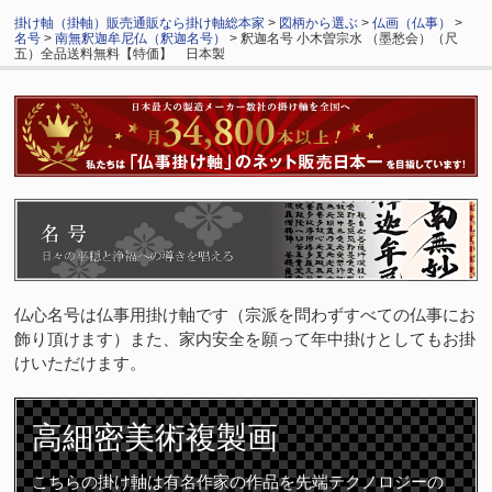
掛け軸（掛軸）販売通販なら掛け軸総本家
>
図柄から選ぶ
>
仏画（仏事）
>
名号
>
南無釈迦牟尼仏（釈迦名号）
> 釈迦名号 小木曽宗水 （墨愁会）（尺
五）全品送料無料【特価】 日本製
仏心名号は仏事用掛け軸です（宗派を問わずすべての仏事にお
飾り頂けます）また、家内安全を願って年中掛けとしてもお掛
けいただけます。
高細密
美術複製画
こちらの掛け軸は有名作家の作品を先端テクノロジーの