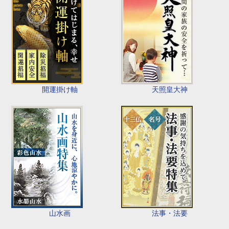
開運掛け軸
天照皇大神
山水画
法事・法要