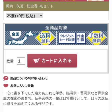
風鎮・矢筈・防虫香3点セット
数量
一心に書き下ろした迫力あふれる筆勢。臨済宗・曹洞宗など禅宗全
般の在家の御名号。仏事必携の一幅は日常掛けとして、日々の念仏
に彩りを添えてくれる作品です。