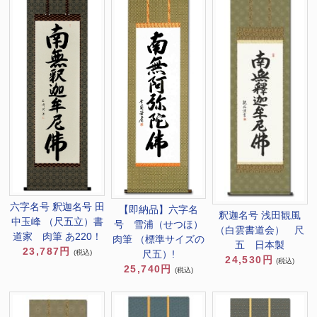
六字名号 釈迦名号 田
【即納品】六字名
釈迦名号 浅田観風
中玉峰 （尺五立）書
号 雪浦（せつほ）
（白雲書道会） 尺
道家 肉筆 あ220！
肉筆 （標準サイズの
五 日本製
23,787円
(税込)
尺五）!
24,530円
(税込)
25,740円
(税込)