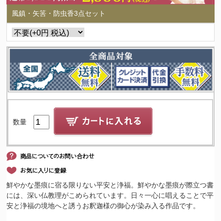
風鎮・矢筈・防虫香3点セット
数量
鮮やかな墨痕に宿る限りない平安と浄福。鮮やかな墨痕が際立つ書
には、深い仏教理がこめられています。日々一心に唱えることで平
安と浄福の境地へと誘うお釈迦様の御心が染み入る作品です。