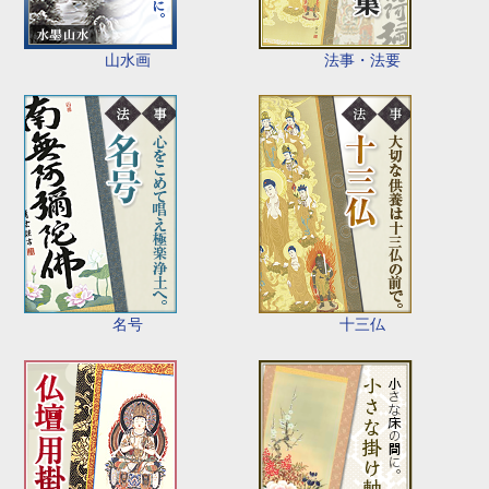
山水画
法事・法要
名号
十三仏