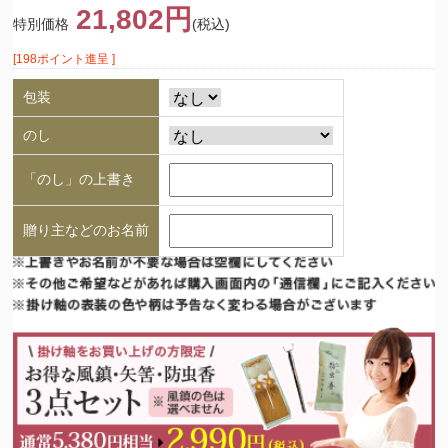
21,802円
特別価格
(税込)
[198ポイント進呈 ]
包装
のし
「のし」の上書き
贈り主などのお名前