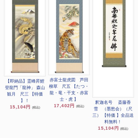
赤富士龍虎図 芦田
【即納品】霊峰昇鯉
柳草 尺五 【たつ・
登龍門「龍神」 森山
龍・竜・干支・赤富
観月 尺三 【特価
士・虎 】
】！
釈迦名号 斎藤香
17,402円
15,104円
(税込)
(税込)
雪 （墨愁会）（尺
三） 【特価 】全品送
料無料！
15,104円
(税込)