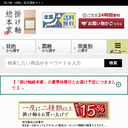
掛け軸（掛軸）販売通販サイト
目的
図柄
宗派別
から探す
から探す
に探す
【「掛け軸総本家」の夏季休業日とお届け予定につきまし
て 】→