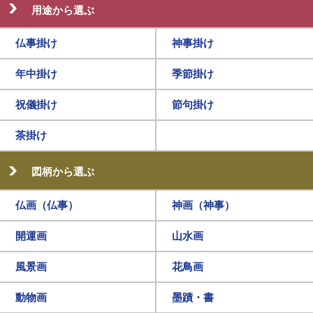
用途から選ぶ
仏事掛け
神事掛け
年中掛け
季節掛け
祝儀掛け
節句掛け
茶掛け
図柄から選ぶ
仏画（仏事）
神画（神事）
開運画
山水画
風景画
花鳥画
動物画
墨蹟・書