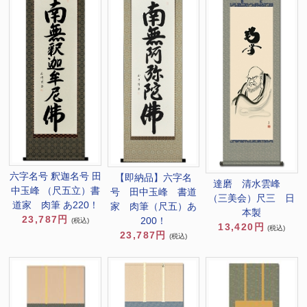
六字名号 釈迦名号 田
【即納品】六字名
達磨 清水雲峰
中玉峰 （尺五立）書
号 田中玉峰 書道
（三美会）尺三 日
道家 肉筆 あ220！
家 肉筆（尺五）あ
本製
23,787円
200！
(税込)
13,420円
(税込)
23,787円
(税込)