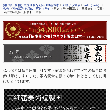
掛け軸（掛軸）販売通販なら掛け軸総本家
>
図柄から選ぶ
>
仏画（仏事）
>
名号
>
南無釈迦牟尼仏（釈迦名号）
> 釈迦名号 吉田清悠 （三美会）（尺五）
全品送料無料【特価】日本製
仏心名号は仏事用掛け軸です（宗派を問わずすべての仏事にお
飾り頂けます）また、家内安全を願って年中掛けとしてもお掛
けいただけます。
高細密
美術複製画
こちらの掛け軸は有名作家の作品を先端テクノロジーの