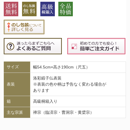
サイズ
幅54.5cm×高さ190cm（尺五）
洛彩緞子仏表装
表装
※表装の色や柄は予告なく変わる場合が
あります
箱
高級桐箱入り
主な宗派
禅宗（臨済宗・曹洞宗・黄檗宗）