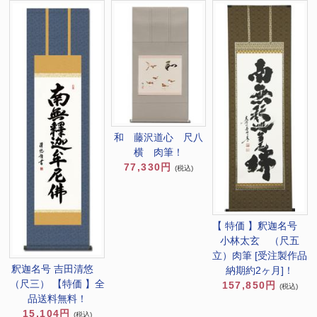
和 藤沢道心 尺八
横 肉筆！
77,330円
(税込)
【 特価 】釈迦名号
小林太玄 （尺五
立）肉筆 [受注製作品
釈迦名号 吉田清悠
納期約2ヶ月]！
（尺三） 【特価 】全
157,850円
(税込)
品送料無料！
15,104円
(税込)