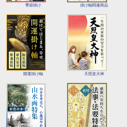
季節掛け
掛け軸関連商品
開運掛け軸
天照皇大神