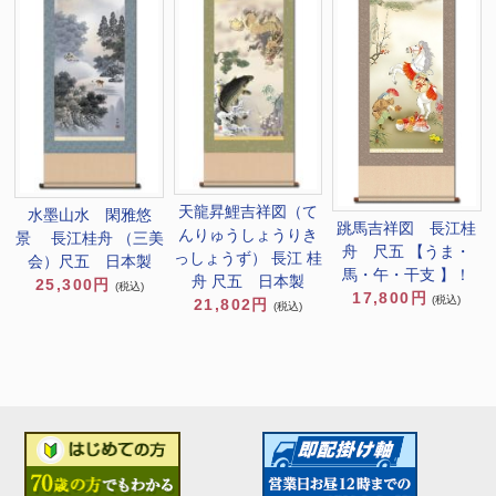
天龍昇鯉吉祥図（て
水墨山水 閑雅悠
跳馬吉祥図 長江桂
んりゅうしょうりき
景 長江桂舟 （三美
舟 尺五 【うま・
っしょうず） 長江 桂
会）尺五 日本製
馬・午・干支 】！
舟 尺五 日本製
25,300円
(税込)
17,800円
(税込)
21,802円
(税込)