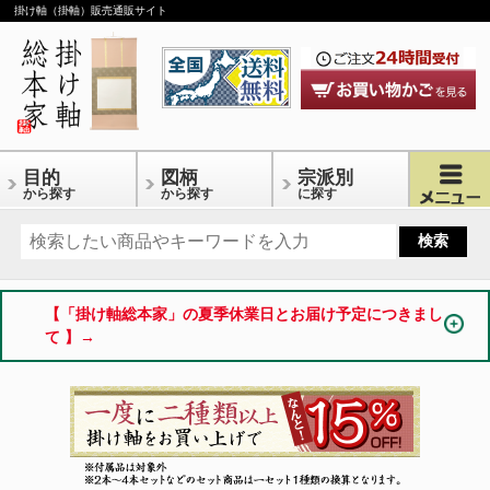
掛け軸（掛軸）販売通販サイト
目的
図柄
宗派別
から探す
から探す
に探す
【「掛け軸総本家」の夏季休業日とお届け予定につきまし
て 】→