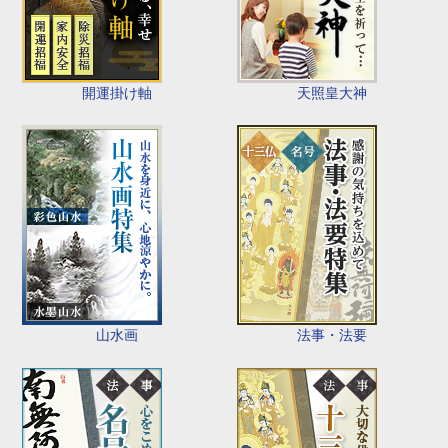
開運掛け軸
天照皇大神
山水画
法事・法要