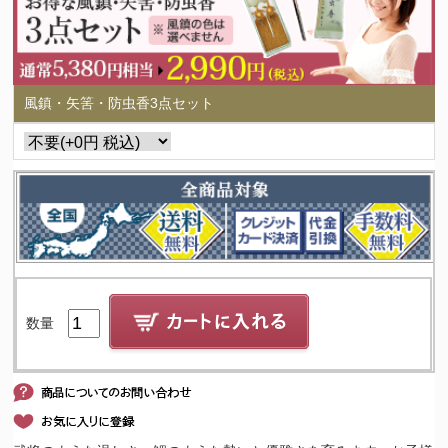
風鎮・矢筈・防虫香3点セット
数量