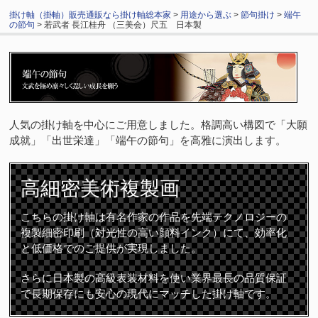
掛け軸（掛軸）販売通販なら掛け軸総本家
>
用途から選ぶ
>
節句掛け
>
端午
の節句
> 若武者 長江桂舟 （三美会）尺五 日本製
人気の掛け軸を中心にご用意しました。格調高い構図で「大願
成就」「出世栄達」「端午の節句」を高雅に演出します。
高細密
美術複製画
こちらの掛け軸は有名作家の作品を先端テクノロジーの
複製細密印刷（対光性の高い顔料インク）にて、効率化
と低価格でのご提供が実現しました。
さらに日本製の高級表装材料を使い業界最長の品質保証
で長期保存にも安心の現代にマッチした掛け軸です。