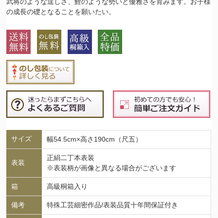
武将のような逞しさ、鯉のような勢いと優雅さを育みます。お子様
の成長の礎となることを願いたい。
サイズ
幅54.5cm×高さ190cm（尺五）
正絹二丁本表装
表装
※表装柄が画像と異なる場合がございます
箱
高級桐箱入り
備考
特殊工芸細密作品/表装品質十年間保証付き