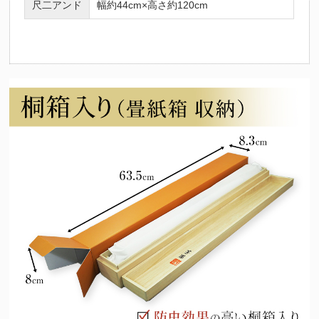
尺二アンド
幅約44cm×高さ約120cm