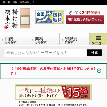
掛け軸（掛軸）販売通販サイト
目的
図柄
宗派別
から探す
から探す
に探す
【「掛け軸総本家」の夏季休業日とお届け予定につきまし
て 】→