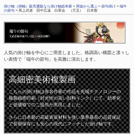
掛け軸（掛軸）販売通販なら掛け軸総本家
>
用途から選ぶ
>
節句掛け
>
端午
の節句
> 馬上武者 田中広遠 白翠会 （尺五） 日本製
人気の掛け軸を中心にご用意しました。格調高い構図と凛々し
い表情で「端午の節句」を高雅に演出します。
高細密
美術複製画
こちらの掛け軸は有名作家の作品を先端テクノロジーの
複製細密印刷（対光性の高い顔料インク）にて、効率化
と低価格でのご提供が実現しました。
さらに日本製の高級表装材料を使い業界最長の品質保証
で長期保存にも安心の現代にマッチした掛け軸です。