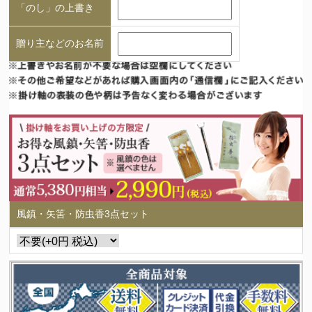
「のし」の上書き
贈り主などのお名前
風鎮・矢筈・防虫香3点セット