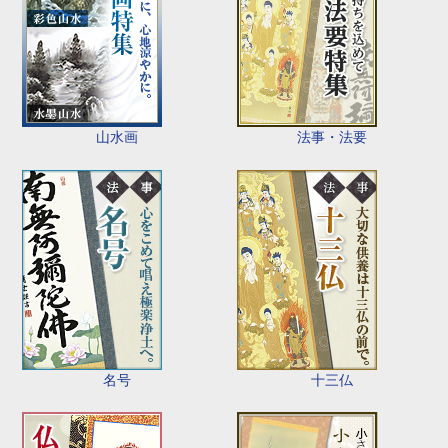
山水画
法事・法要
名号
十三仏