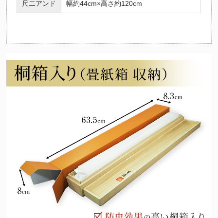
尺二アンド
幅約44cm×高さ約120cm