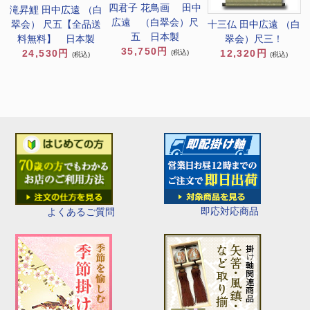
四君子 花鳥画 田中
滝昇鯉 田中広遠 （白
広遠 （白翠会）尺
翠会） 尺五【全品送
十三仏 田中広遠 （白
五 日本製
料無料】 日本製
翠会）尺三！
35,750円
24,530円
12,320円
(税込)
(税込)
(税込)
即応対応商品
よくあるご質問