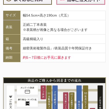
サイズ
幅54.5cm×高さ190cm（尺五）
正絹二丁本表装
表装
※表装柄が画像と異なる場合がございます
箱
高級桐箱入り
備考
細密美術複製作品」/表装品質十年間保証付き
納期
約5～7日後にお手元に届きます