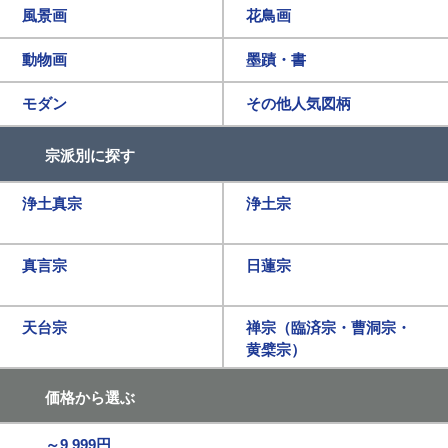
風景画
花鳥画
動物画
墨蹟・書
モダン
その他人気図柄
宗派別に探す
浄土真宗
浄土宗
真言宗
日蓮宗
天台宗
禅宗（臨済宗・曹洞宗・
黄檗宗）
価格から選ぶ
～9,999円