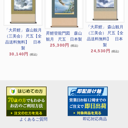
「大昇鯉」 森山観月
「大昇鯉」 森山観月
（三美会） 尺五【全
昇鯉登龍門図 森山
（三美会） 尺五【全
品送料無料】 日本
観月 尺五 日本製
品送料無料】 日本
製
25,300円
(税込)
製
24,530円
(税込)
30,140円
(税込)
即応対応商品
よくあるご質問