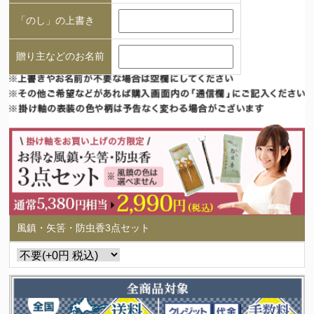
「のし」の上書き
贈り主などのお名前
風鎮・矢筈・防虫香3点セット