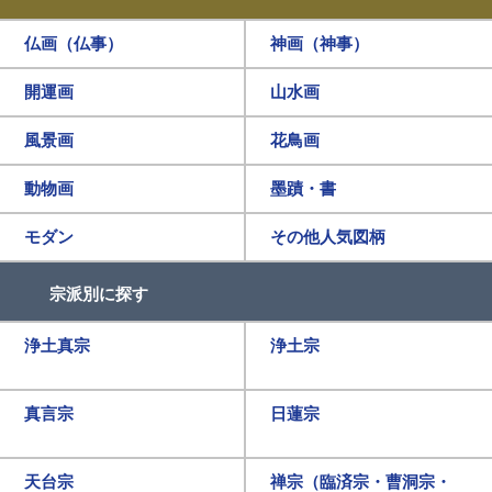
仏画（仏事）
神画（神事）
開運画
山水画
風景画
花鳥画
動物画
墨蹟・書
モダン
その他人気図柄
宗派別に探す
浄土真宗
浄土宗
真言宗
日蓮宗
天台宗
禅宗（臨済宗・曹洞宗・