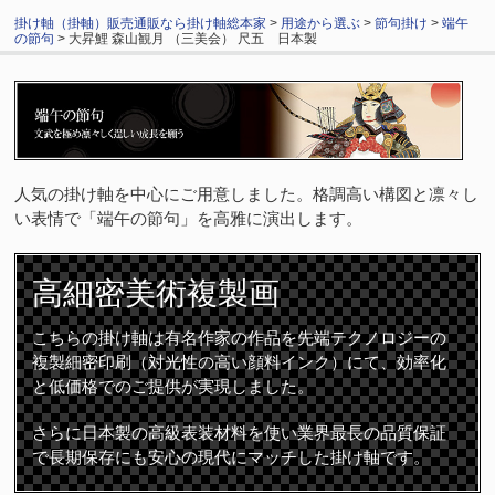
掛け軸（掛軸）販売通販なら掛け軸総本家
>
用途から選ぶ
>
節句掛け
>
端午
の節句
> 大昇鯉 森山観月 （三美会） 尺五 日本製
人気の掛け軸を中心にご用意しました。格調高い構図と凛々し
い表情で「端午の節句」を高雅に演出します。
高細密
美術複製画
こちらの掛け軸は有名作家の作品を先端テクノロジーの
複製細密印刷（対光性の高い顔料インク）にて、効率化
と低価格でのご提供が実現しました。
さらに日本製の高級表装材料を使い業界最長の品質保証
で長期保存にも安心の現代にマッチした掛け軸です。