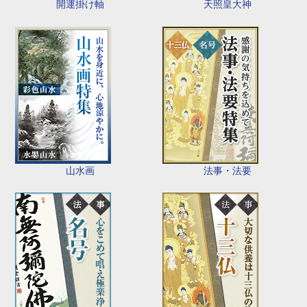
開運掛け軸
天照皇大神
山水画
法事・法要