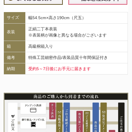
サイズ
幅54.5cm×高さ190cm（尺五）
正絹二丁本表装
表装
※表装柄が画像と異なる場合がございます
箱
高級桐箱入り
備考
特殊工芸細密作品/表装品質十年間保証付き
納期
受約5～7日後にお手元に届きます