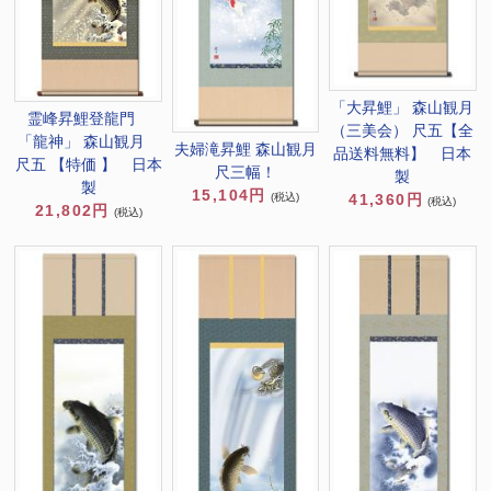
「大昇鯉」 森山観月
霊峰昇鯉登龍門
（三美会） 尺五【全
「龍神」 森山観月
夫婦滝昇鯉 森山観月
品送料無料】 日本
尺五 【特価 】 日本
尺三幅！
製
製
15,104円
41,360円
(税込)
(税込)
21,802円
(税込)