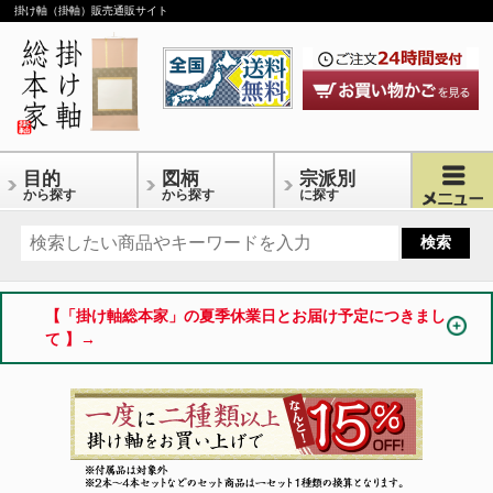
掛け軸（掛軸）販売通販サイト
目的
図柄
宗派別
から探す
から探す
に探す
【「掛け軸総本家」の夏季休業日とお届け予定につきまし
て 】→