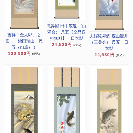
滝昇鯉 田中広遠 （白
翠会） 尺五【全品送
吉祥「金太郎」之
夫婦滝昇鯉 森山観月
料無料】 日本製
図 柴田瑞山 尺
（三美会） 尺五 日
24,530円
(税込)
五（肉筆）！
本製
130,900円
(税込)
24,530円
(税込)