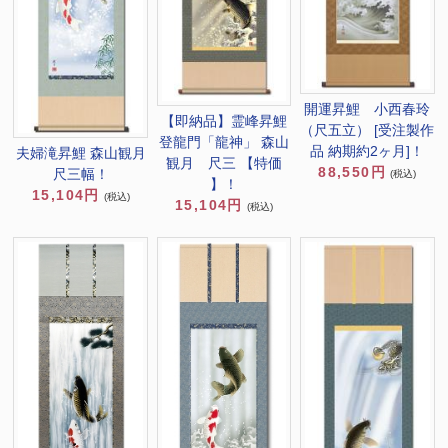
開運昇鯉 小西春玲
【即納品】霊峰昇鯉
（尺五立） [受注製作
登龍門「龍神」 森山
品 納期約2ヶ月]！
夫婦滝昇鯉 森山観月
観月 尺三 【特価
88,550円
尺三幅！
(税込)
】！
15,104円
(税込)
15,104円
(税込)