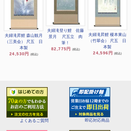
夫婦滝登り鯉 佐藤
夫婦滝昇鯉 榎本東山
夫婦滝昇鯉 森山観月
景月 尺五立 肉
（竹翠会） 尺五 日
（三美会） 尺五 日
筆！
本製
本製
82,775円
(税込)
24,596円
24,530円
(税込)
(税込)
即応対応商品
よくあるご質問