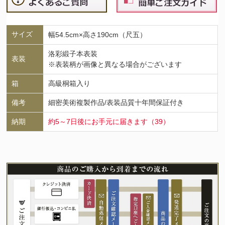
サイズ
幅54.5cm×高さ190cm（尺五）
洛彩緞子本表装
表装
※表装柄が画像と異なる場合がございます
箱
高級桐箱入り
備考
細密美術複製作品/表装品質十年間保証付き
納期
約5～7日後にお手元に届きます（39）