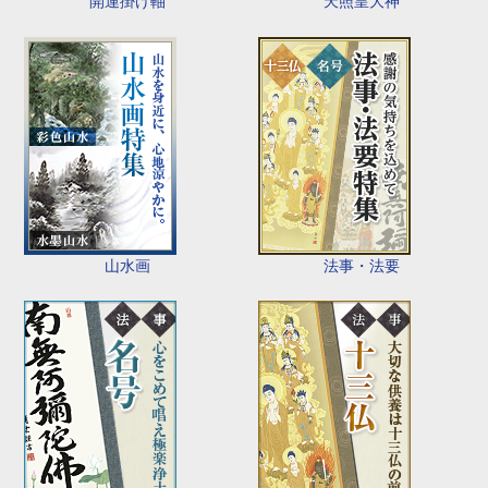
開運掛け軸
天照皇大神
山水画
法事・法要