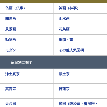
仏画（仏事）
神画（神事）
開運画
山水画
風景画
花鳥画
動物画
墨蹟・書
モダン
その他人気図柄
宗派別に探す
浄土真宗
浄土宗
真言宗
日蓮宗
天台宗
禅宗（臨済宗・曹洞宗・