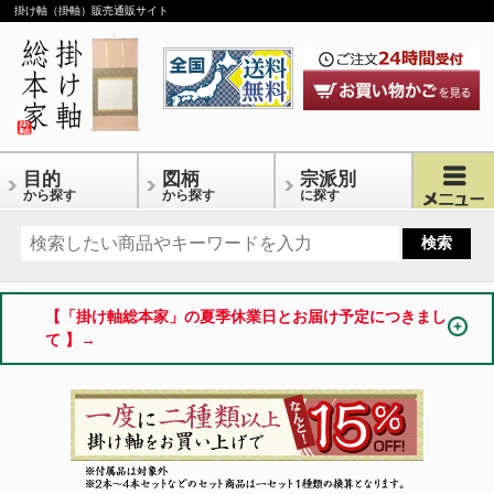
掛け軸（掛軸）販売通販サイト
目的
図柄
宗派別
から探す
から探す
に探す
【「掛け軸総本家」の夏季休業日とお届け予定につきまし
て 】→