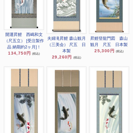
開運昇鯉 西嶋和文
昇鯉登龍門図 森山
夫婦滝昇鯉 森山観月
（尺五立） [受注製作
観月 尺五 日本製
（三美会） 尺五 日
品 納期約2ヶ月]！
25,300円
本製
(税込)
134,750円
(税込)
29,260円
(税込)