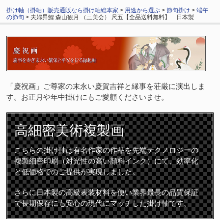
掛け軸（掛軸）販売通販なら掛け軸総本家
>
用途から選ぶ
>
節句掛け
>
端午
の節句
> 夫婦昇鯉 森山観月 （三美会） 尺五【全品送料無料】 日本製
「慶祝画」ご尊家の末永い慶賀吉祥と縁事を荘厳に演出しま
す。お正月や年中掛けにもご愛顧くださいませ。
高細密
美術複製画
こちらの掛け軸は有名作家の作品を先端テクノロジーの
複製細密印刷（対光性の高い顔料インク）にて、効率化
と低価格でのご提供が実現しました。
さらに日本製の高級表装材料を使い業界最長の品質保証
で長期保存にも安心の現代にマッチした掛け軸です。