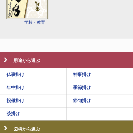
学校・教育
用途から選ぶ
仏事掛け
神事掛け
年中掛け
季節掛け
祝儀掛け
節句掛け
茶掛け
図柄から選ぶ