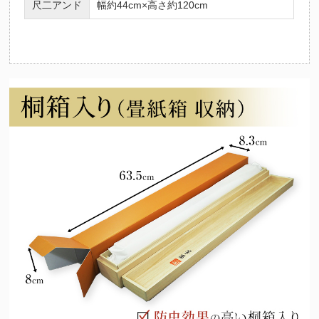
尺二アンド
幅約44cm×高さ約120cm