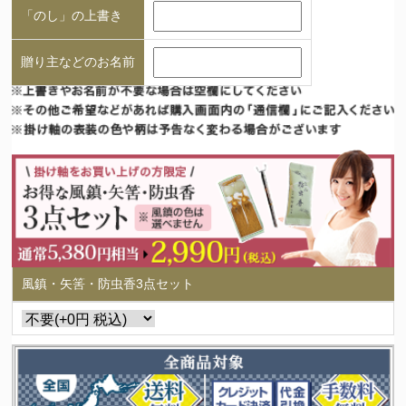
「のし」の上書き
贈り主などのお名前
風鎮・矢筈・防虫香3点セット