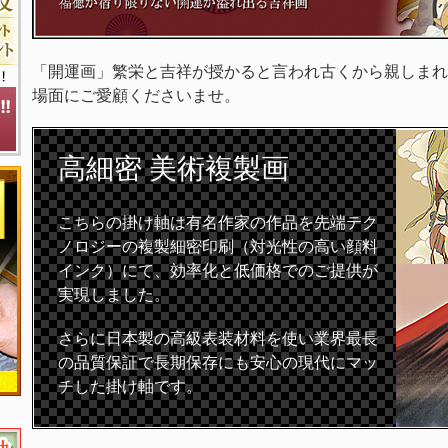
「開運画」繁栄と吉祥が授かると言われ古くから親しまれ
場面にご愛顧くださいませ。
高細密
美術複製画
こちらの掛け軸は有名作家の作品を先端テク
ノロジーの複製細密印刷（対光性の高い顔料
インク）にて、効率化と低価格でのご提供が
実現しました。
さらに日本製の高級表装材料を使い業界最長
の品質保証で長期保存にも安心の現代にマッ
チした掛け軸です。