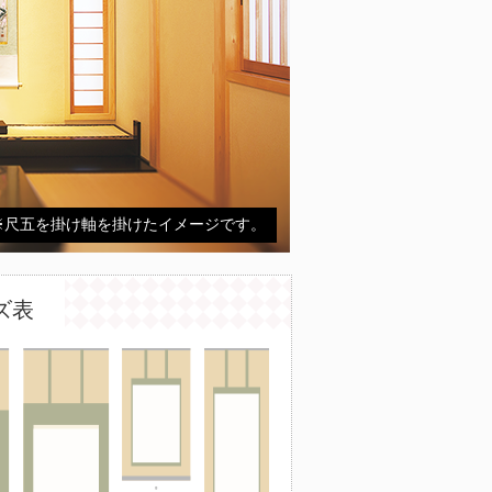
※尺五を掛け軸を掛けたイメージです。
ズ表