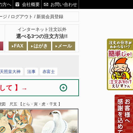
の方へ
会社概要
お問い合わせ
ージ
ログアウト
新規会員登録
インターネット注文以外
選べる3つの注文方法!!
FAX
はがき
メール
天照皇大神
法事
赤富士
まして 】→
虎図 尺五 【とら・寅・虎・干支 】