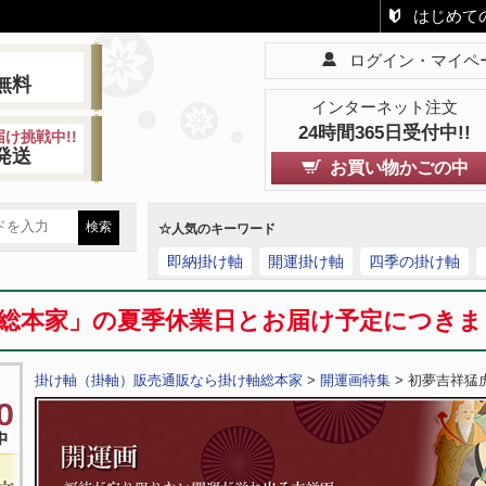
はじめて
ログイン・マイペ
!
無料
インターネット注文
24時間365日受付中!!
け挑戦中!!
発送
お買い物かごの中
☆人気のキーワード
即納掛け軸
開運掛け軸
四季の掛け軸
総本家」の夏季休業日とお届け予定につき
掛け軸（掛軸）販売通販なら掛け軸総本家
>
開運画特集
> 初夢吉祥猛