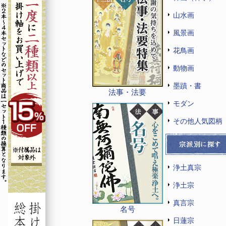
山水画
風景画
花鳥画
動物画
墨蹟・書
法事・法要
モダン
その他人気図柄
浄土真宗
浄土宗
真言宗
名号
日蓮宗