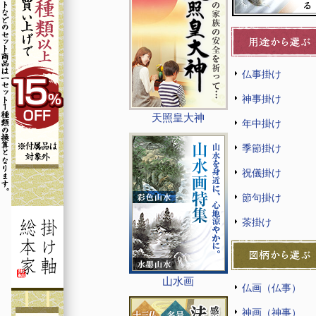
仏事掛け
神事掛け
天照皇大神
年中掛け
季節掛け
祝儀掛け
節句掛け
茶掛け
山水画
仏画（仏事）
神画（神事）