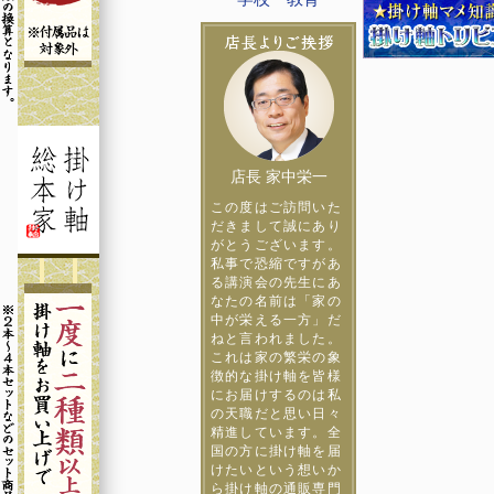
店長 家中栄一
この度はご訪問いた
だきまして誠にあり
がとうございます。
私事で恐縮ですがあ
る講演会の先生にあ
なたの名前は「家の
中が栄える一方」だ
ねと言われました。
これは家の繁栄の象
徴的な掛け軸を皆様
にお届けするのは私
の天職だと思い日々
精進しています。全
国の方に掛け軸を届
けたいという想いか
ら掛け軸の通販専門