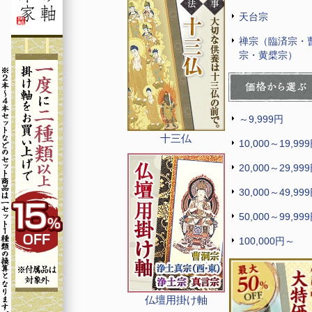
天台宗
禅宗（臨済宗・
宗・黄檗宗）
～9,999円
十三仏
10,000～19,99
20,000～29,99
30,000～49,99
50,000～99,99
100,000円～
仏壇用掛け軸