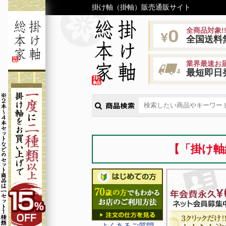
掛け軸（掛軸）販売通販サイト
全商品対象!
全国送料
業界最速お届
最短即日
【「掛け軸
よくあるご質問