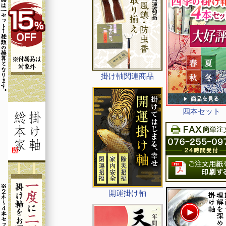
掛け軸関連商品
四本セット
開運掛け軸