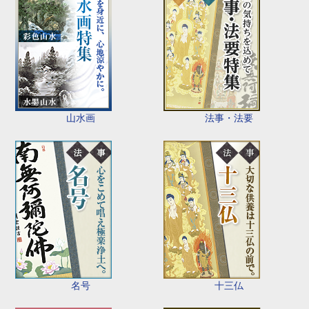
山水画
法事・法要
名号
十三仏