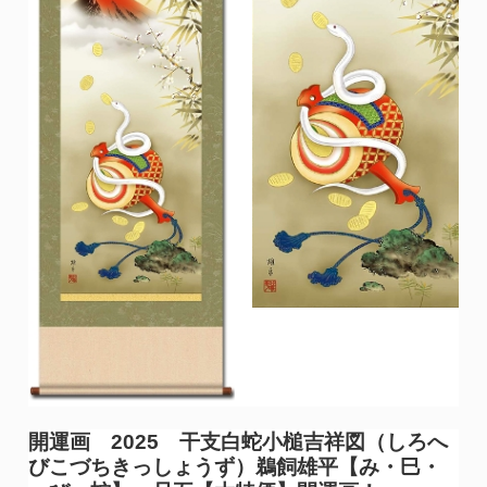
開運画 2025 干支
白蛇小槌吉祥図（しろへ
びこづちきっしょうず）鵜飼雄平【み・巳・