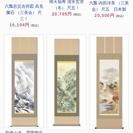
南天福寿 清水玄澄
六瓢 内田洋美 （三美
六瓢息災吉祥図 高見
（冬） 尺五！
会） 尺五 日本製
蘭石 （三美会） 尺
20,705円
(税込)
25,300円
(税込)
三！
15,104円
(税込)
彩色山水 雪景幽谷