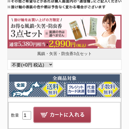
風鎮・矢筈・防虫香3点セット
数量