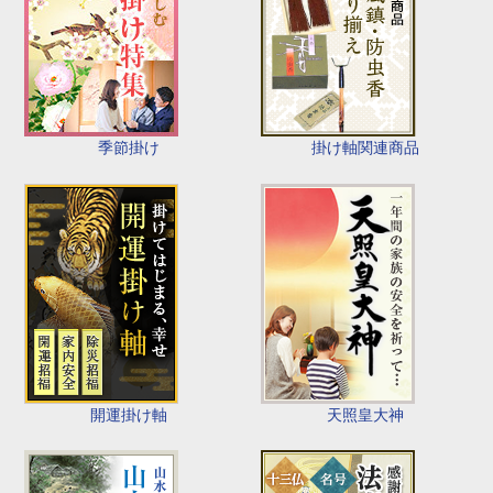
季節掛け
掛け軸関連商品
開運掛け軸
天照皇大神