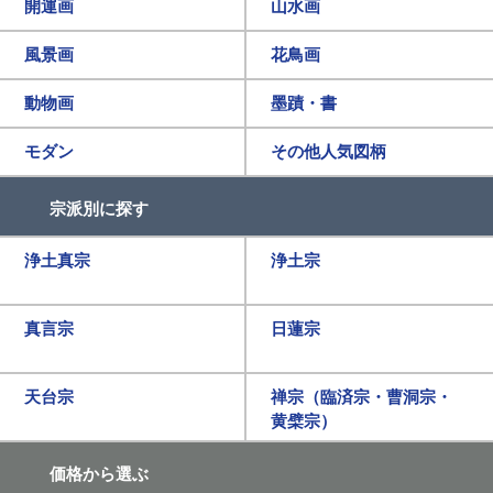
開運画
山水画
風景画
花鳥画
動物画
墨蹟・書
モダン
その他人気図柄
宗派別に探す
浄土真宗
浄土宗
真言宗
日蓮宗
天台宗
禅宗（臨済宗・曹洞宗・
黄檗宗）
価格から選ぶ