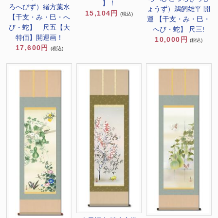
】！
ろへびず）緒方葉水
ょうず）鵜飼雄平 開
15,104円
(税込)
【干支・み・巳・へ
運 【干支・み・巳・
び・蛇】 尺五【大
へび・蛇】 尺三!
特価】開運画！
10,000円
(税込)
17,600円
(税込)