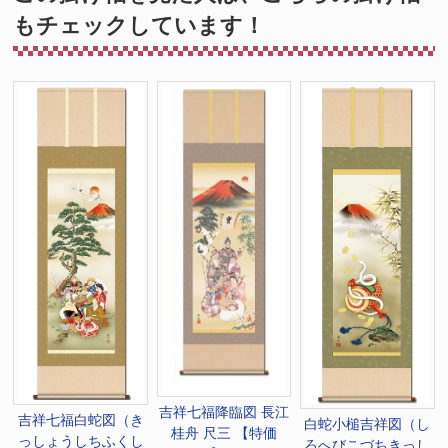
もチェックしています！
吉祥七福降臨図 長江
吉祥七福白蛇図（き
白蛇小槌吉祥図（し
桂舟 尺三 【特価
っしょうしちふくし
ろへびこづちきっし