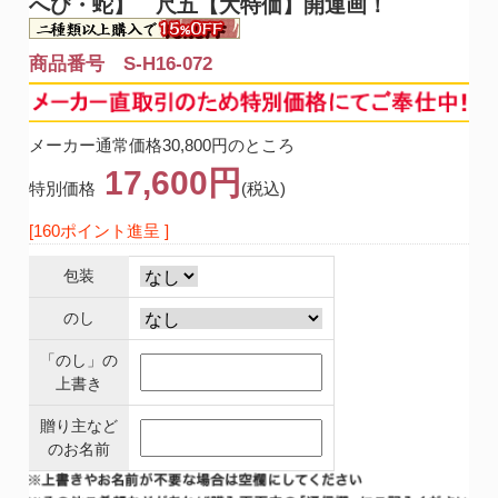
へび・蛇】 尺五【大特価】開運画！
商品番号 S-H16-072
メーカー通常価格30,800円のところ
17,600円
特別価格
(税込)
[160ポイント進呈 ]
包装
のし
「のし」の
上書き
贈り主など
のお名前