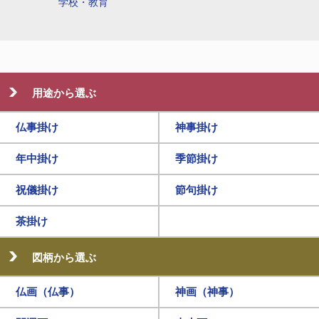
学校・教育
用途から選ぶ
仏事掛け
神事掛け
年中掛け
季節掛け
祝儀掛け
節句掛け
茶掛け
図柄から選ぶ
仏画（仏事）
神画（神事）