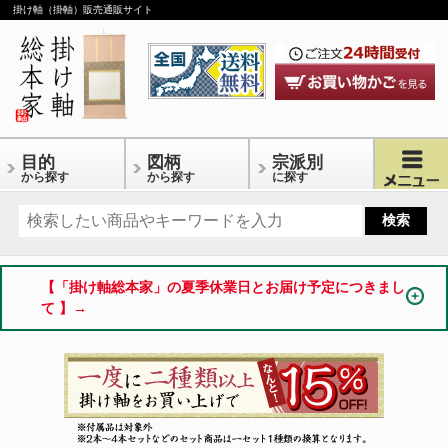
掛け軸（掛軸）販売通販サイト
目的
図柄
宗派別
から探す
から探す
に探す
【「掛け軸総本家」の夏季休業日とお届け予定につきまし
て 】→