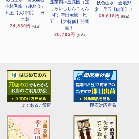
蓬莱四神五猿図（ほ
秋色山水 倉地邦
小林秀峰 （趣粋会）
うらいししんごえん
彦 尺五【肉筆】！
尺五【大特価】 日
ず）幸田薫風 尺
68,618円
(税込)
本製
五 【大特価】開運
24,530円
(税込)
画！
20,705円
(税込)
即応対応商品
よくあるご質問