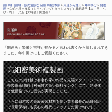
掛け軸（掛軸）販売通販なら掛け軸総本家
>
用途から選ぶ
>
年中掛け
>
開運
画
> 白蛇小槌吉祥図（しろへびこづちきっしょうず）鵜飼雄平【み・巳・へ
び・蛇】 尺五【大特価】開運画！
「開運画」繁栄と吉祥が授かると言われ古くから親しまれてき
ました、年中掛けにもご愛顧ください。
高細密
美術複製画
こちらの掛け軸は有名作家の作品を先端テクノロジーの
複製細密印刷（対光性の高い顔料インク）にて、効率化
と低価格でのご提供が実現しました。
さらに日本製の高級表装材料を使い業界最長の品質保証
で長期保存にも安心の現代にマッチした掛け軸です。