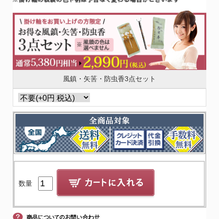
風鎮・矢筈・防虫香3点セット
数量