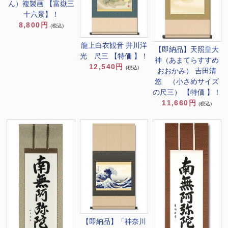
ん）複製画 【富嶽三
十六景】！
8,800円
(税込)
龍上白衣観音 井川洋
【即納品】天照皇大
光 尺三 【特価 】！
神（あまてらすすめ
12,540円
(税込)
おおかみ） 吉田清
悠 （小さめサイズ
の尺三） 【特価 】！
11,660円
(税込)
【即納品】「神奈川