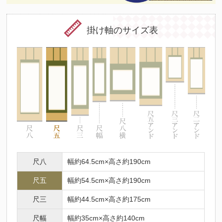
（十二支の守護仏にも起因）法要を期に祖先の供養とご自身やご家
族の守護を目的として心安らかな日々を過ごせるようこの掛け軸を
お掛けくださいませ。
掛け軸のサイズ表
尺八
幅約64.5cm×高さ約190cm
尺五
幅約54.5cm×高さ約190cm
尺三
幅約44.5cm×高さ約175cm
尺幅
幅約35cm×高さ約140cm