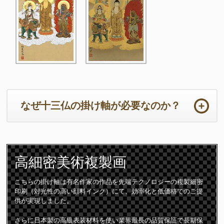
なぜ十三仏の掛け軸が必要なのか？
ご法事は初めての事ばかりで準備から当日までの心労は如何ばかり
かと存じます。法要の本来の目的において重要なのは供養するため
高細密
美術複製画
のご住職の読経や仏壇です。仏壇周りは一番大切な所となります。
ご住職はじめ参列者が注目される場所となりますので仏壇仏具や床
の間の掛け軸は特に配慮が必要となります。
こちらの掛け軸は有名作家の作品を先端テクノロジーの複製細密
印刷（対光性の高い顔料インク）にて、効率化と低価格でのご提
十三仏の掛け軸は初七日から三十三回忌までの合計「十三回の追善
供が実現しました。
供養」をつかさどる守護仏です。故人は十三の仏様に見守られなが
ら極楽浄土に導かれて成仏すると言われています。
さらに日本製の高級表装材料を使い業界最長の品質保証で長期保