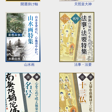
開運掛け軸
天照皇大神
山水画
法事・法要