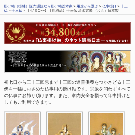
掛け軸（掛軸）販売通販なら掛け軸総本家
>
用途から選ぶ
>
仏事掛け
>
十三
仏
>
十三仏
> 【47％OFF】【即納品】十三仏 清水雲峰 （尺五）日本製
初七日から三十三回忌まで十三回の追善供養をつかさどる十三
佛を一幅におさめた仏事用の掛け軸です。宗派を問わずすべて
の仏事にお飾り頂けます。また、家内安全を願って年中掛けと
してもご利用できます。