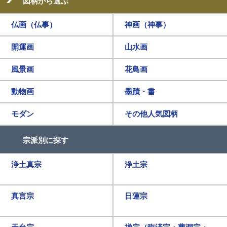
図柄から選ぶ
仏画（仏事）
神画（神事）
開運画
山水画
風景画
花鳥画
動物画
墨蹟・書
モダン
その他人気図柄
宗派別に探す
浄土真宗
浄土宗
真言宗
日蓮宗