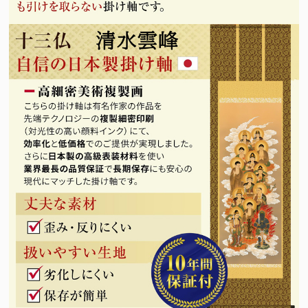
法要名
仏名
初七日
不動明王
ふどうみょうおう
二七日
釈迦如来
しゃかにょらい
三七日
文殊菩薩
もんじゅぼさつ
四七日
普賢菩薩
ふげんぼさつ
五七日
地蔵菩薩
じぞうぼさつ
六七日
弥勒菩薩
みろくぼさつ
七七日
薬師如来
やくしにょらい
百カ日
観世音菩薩
かんのんぼさつ
一周忌
勢至菩薩
せいしぼさつ
三回忌
阿弥陀如来
あみだにょらい
七回忌
阿閃如来
あしゅくにょらい
十三回忌
大日如来
だいにちにょらい
三十三回忌
虚空蔵菩薩
こくうぞうぼさつ
十三仏の中には、人それぞれの守り本尊があるとされています。