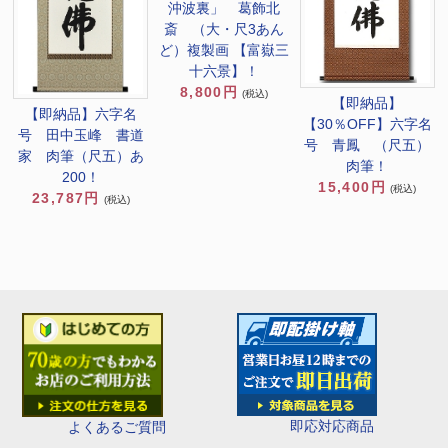
沖波裏」 葛飾北
斎 （大・尺3あん
ど）複製画 【富嶽三
十六景】！
8,800円
(税込)
【即納品】
【即納品】六字名
【30％OFF】六字名
号 田中玉峰 書道
号 青鳳 （尺五）
家 肉筆（尺五）あ
肉筆！
200！
15,400円
(税込)
23,787円
(税込)
即応対応商品
よくあるご質問