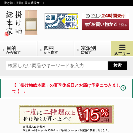
掛け軸（掛軸）販売通販サイト
目的
図柄
宗派別
から探す
から探す
に探す
【「掛け軸総本家」の夏季休業日とお届け予定につきまし
て 】→