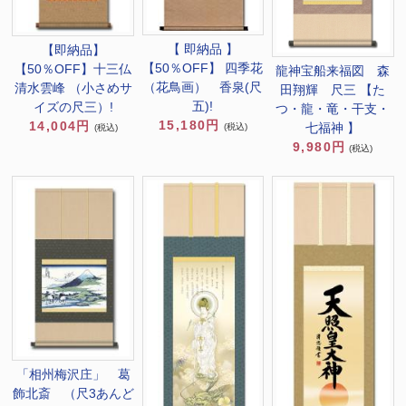
【 即納品 】
【即納品】
【50％OFF】 四季花
【50％OFF】十三仏
龍神宝船来福図 森
（花鳥画） 香泉(尺
清水雲峰 （小さめサ
田翔輝 尺三 【た
五)!
イズの尺三）!
つ・龍・竜・干支・
15,180円
14,004円
七福神 】
(税込)
(税込)
9,980円
(税込)
「相州梅沢庄」 葛
飾北斎 （尺3あんど